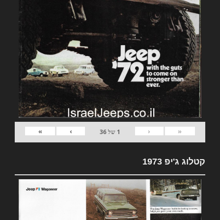
»
›
‹
«
1
של
36
קטלוג ג'יפ 1973