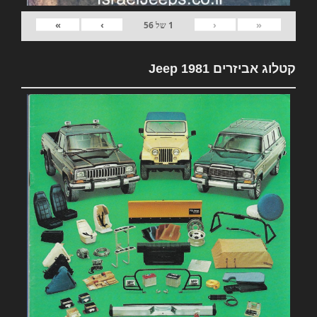
»
›
‹
«
1
של
56
קטלוג אביזרים 1981 Jeep