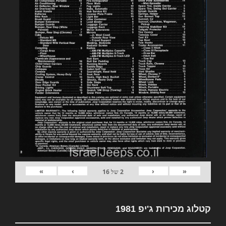
»
›
‹
«
2
של
16
קטלוג מכירות ג'יפ 1981