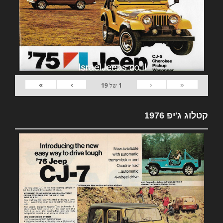
»
›
‹
«
1
של
19
קטלוג ג'יפ 1976