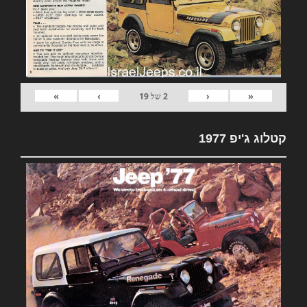
»
›
‹
«
2
של
19
קטלוג ג'יפ 1977