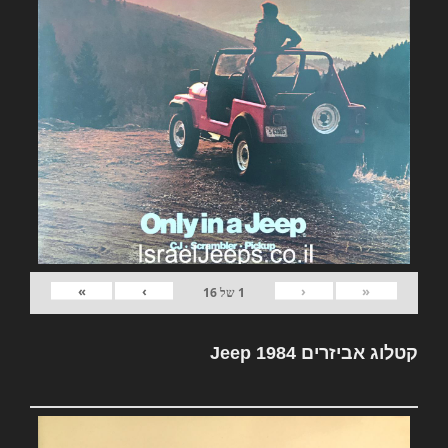
»
›
‹
«
1
של
16
קטלוג אביזרים Jeep 1984