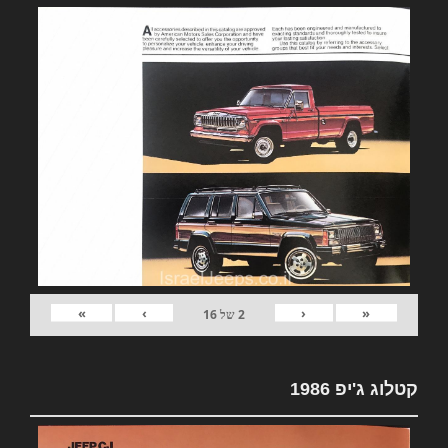
»
›
‹
«
2
של
16
קטלוג ג'יפ 1986