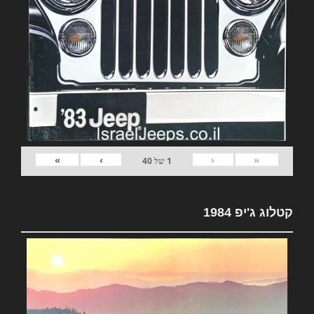
»
›
‹
«
1
של
40
קטלוג ג'יפ 1984