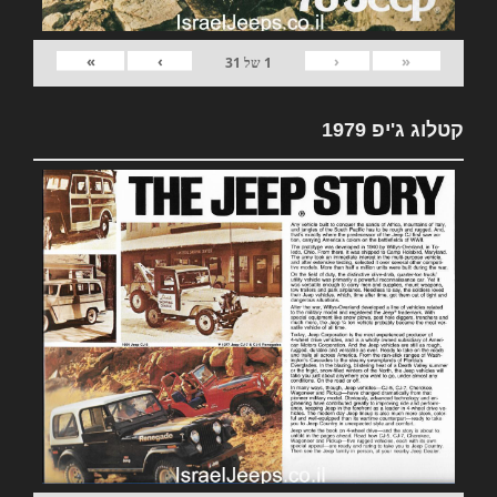
»
›
‹
«
1
של
31
קטלוג ג'יפ 1979