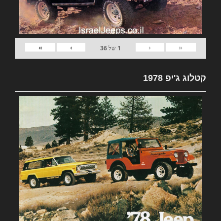
»
›
‹
«
1
של
36
קטלוג ג'יפ 1978