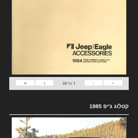
»
›
‹
«
1
של
20
קטלוג ג'יפ 1985