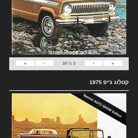
»
›
‹
«
3
של
26
קטלוג ג'יפ 1975