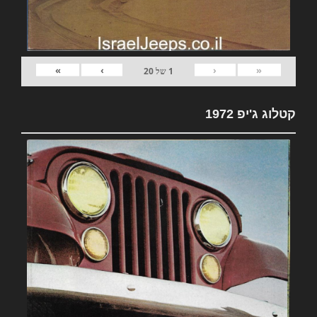
»
›
‹
«
1
של
20
קטלוג ג'יפ 1972