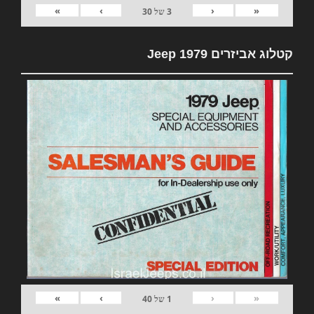
»
›
‹
«
3
של
30
קטלוג אביזרים 1979 Jeep
»
›
‹
«
1
של
40