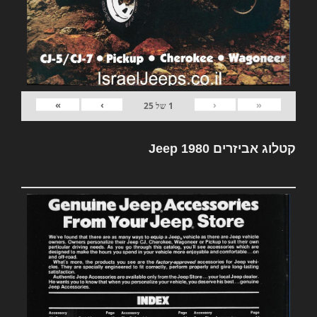
»
›
‹
«
1
של
25
קטלוג אביזרים Jeep 1980