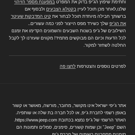
וחתימת שיפוץ הג'יפ בדוק את המפרט
במפענח מספר הזיהוי
שלנו,לאחר מכן תוכל לעיין
בקטלוג הצבעים
ולבסוף אם
ברשותך חבילה מיוחדת תוכל לבחור את
קיט המדבקות שעיטר
את הג'יפ
שלך כשירד מפס הייצור לפני כמה עשורים..
השילובים של ג'יפ בשנות השבעים והשמונים הקדימו את זמנם
לכל הדעות וכיום הם מבוקשים מתמיד! מקווים שעזרנו לך לקבל
החלטה לשחזר למקור.
לפרטים נוספים והצטרפות
לחצו פה
אתר ג'יפי ישראל אינו מקושר, מחובר, מורשה, מאושר או קשור
באופן רשמי לחברת ג'יפ, או לכל חברה בת שלה או שותפיה.
האתר הרשמי של ג'יפ נמצא בכתובת https://www.jeep.com.
השם "Jeep" וכן שמות קשורים, סימנים, סמלים ותמונות הם
סימנים מסחריים רשומים של חברת ג'יפ.