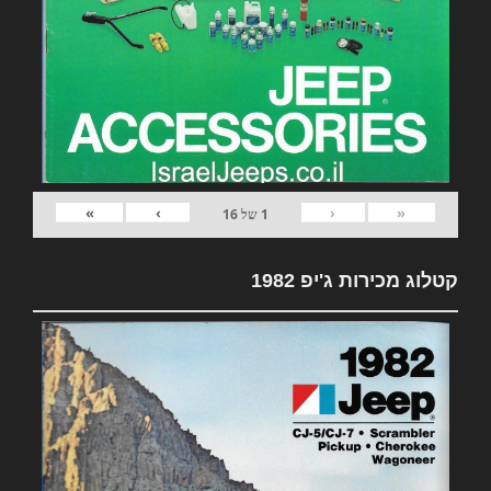
»
›
‹
«
1
של
16
קטלוג מכירות ג'יפ 1982