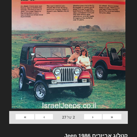
»
›
‹
«
2
של
27
קטלוג אביזרים Jeep 1986