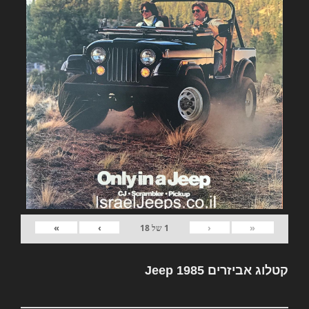
»
›
‹
«
1
של
18
קטלוג אביזרים Jeep 1985