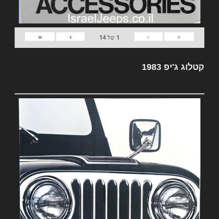
»
›
‹
«
1
של
14
קטלוג ג'יפ 1983