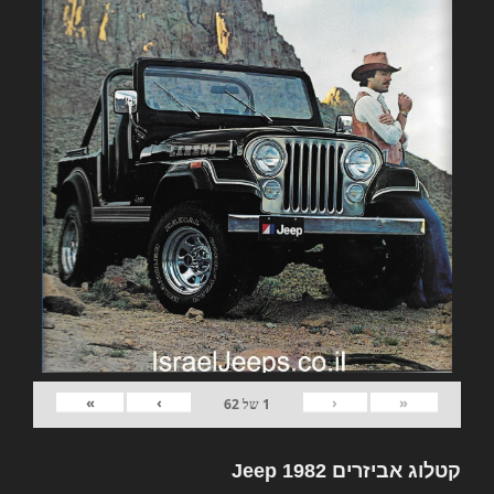
»
›
‹
«
1
של
62
קטלוג אביזרים 1982 Jeep