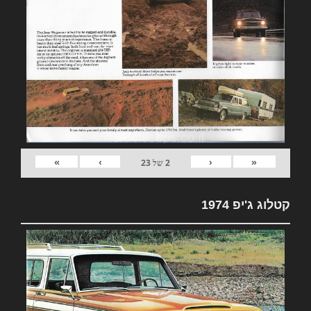
»
›
‹
«
2
של
23
קטלוג ג'יפ 1974