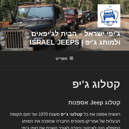
דילוג
לתוכן
ג'יפי ישראל – הבית לג'יפאים
ולמותג ג'יפ | ISRAEL JEEPS
תפריט
קטלוג ג'יפ
קטלוג Jeep אספנות
ראשית אספנו את כל
קטלוגי ג'יפ
משנת 1970 ועד תום תקופת
הבעלות של אמריקן-מוטורס החברה שהפכה את המותג
המופלא הזה לאייקוני וייצרה לאורך השנים את דגמי ג'יפי