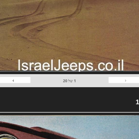
›
‹
1
של
20