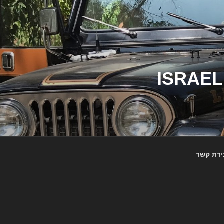
ג'יפי ישראל – הבית לג'יפאים ולמותג ג'יפ | ISRAEL
ירת קשר