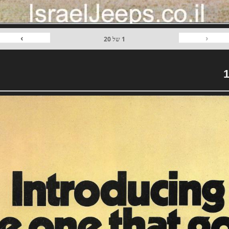
›
‹
1
של
20