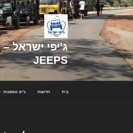
דילוג
לתוכן
JEEPS
בית
חדשות
ג'יפ אספנות