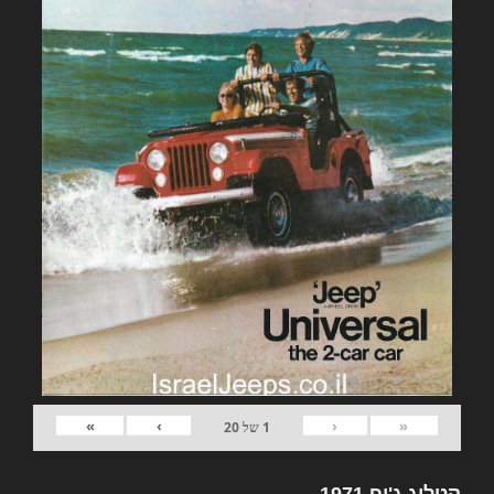
»
›
‹
«
1
של
20