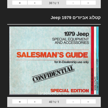
»
›
‹
«
1
של
30
קטלוג אביזרים 1979 Jeep
»
›
‹
«
1
של
40