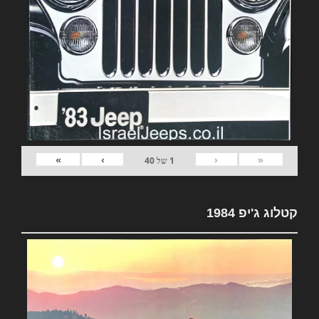
»
›
‹
«
1
של
40
קטלוג ג'יפ 1984