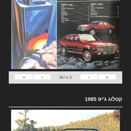
»
›
‹
«
2
של
20
קטלוג ג'יפ 1985