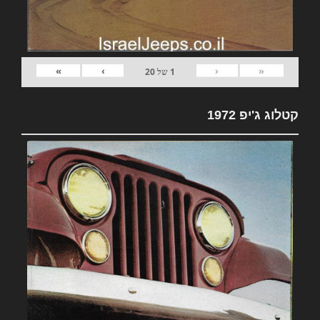
»
›
‹
«
1
של
20
קטלוג ג'יפ 1972