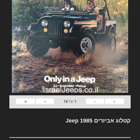
»
›
‹
«
1
של
18
קטלוג אביזרים Jeep 1985