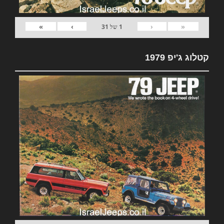
»
›
‹
«
1
של
31
קטלוג ג'יפ 1979