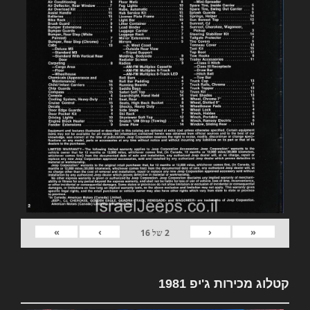
»
›
‹
«
2
של
16
קטלוג מכירות ג'יפ 1981