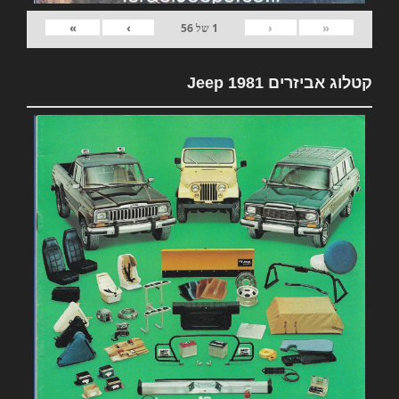
»
›
‹
«
1
של
56
קטלוג אביזרים 1981 Jeep