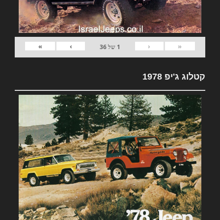
»
›
‹
«
1
של
36
קטלוג ג'יפ 1978