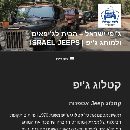
דילוג
לתוכן
ג'יפי ישראל – הבית לג'יפאים
ולמותג ג'יפ | ISRAEL JEEPS
תפריט
קטלוג ג'יפ
קטלוג Jeep אספנות
ראשית אספנו את כל
קטלוגי ג'יפ
משנת 1970 ועד תום תקופת
הבעלות של אמריקן-מוטורס החברה שהפכה את המותג
המופלא הזה לאייקוני וייצרה לאורך השנים את דגמי ג'יפי