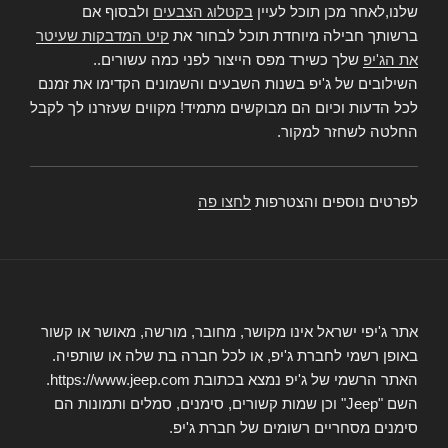
שלנו,לאחר מכן תוכל לעיין
בקטלוג הצבעים
ולבסוף אם
ברשותך חבילה מיוחדת תוכל לבחור את
קיט המדבקות שעיטר
את הג'יפ
שלך כשירד מפס הייצור לפני כמה עשורים..
השילובים של ג'יפ בשנות השבעים והשמונים הקדימו את זמנם
לכל הדעות וכיום הם מבוקשים מתמיד! מקווים שעזרנו לך לקבל
החלטה לשחזר למקור.
לפרטים נוספים והצטרפות
לחצו פה
אתר ג'יפי ישראל אינו מקושר, מחובר, מורשה, מאושר או קשור
באופן רשמי לחברת ג'יפ, או לכל חברה בת שלה או שותפיה.
האתר הרשמי של ג'יפ נמצא בכתובת https://www.jeep.com.
השם "Jeep" וכן שמות קשורים, סימנים, סמלים ותמונות הם
סימנים מסחריים רשומים של חברת ג'יפ.