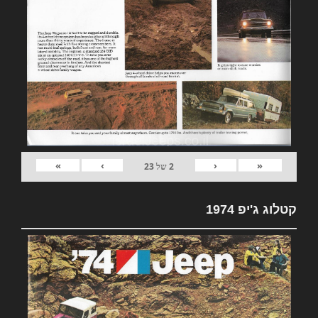
»
›
‹
«
2
של
23
קטלוג ג'יפ 1974