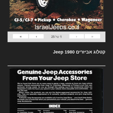
»
›
‹
«
1
של
25
קטלוג אביזרים Jeep 1980