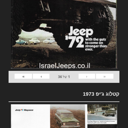
»
›
‹
«
1
של
36
קטלוג ג'יפ 1973