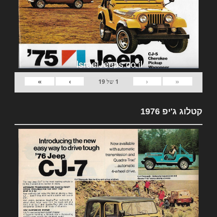
»
›
‹
«
1
של
19
קטלוג ג'יפ 1976