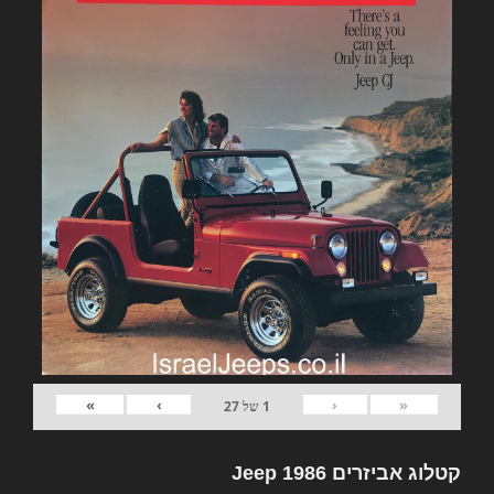
»
›
‹
«
1
של
27
קטלוג אביזרים Jeep 1986