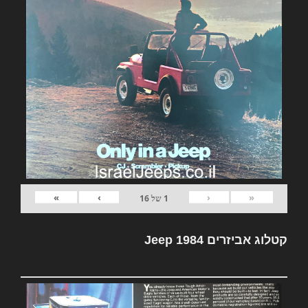
»
›
‹
«
1
של
16
קטלוג אביזרים Jeep 1984