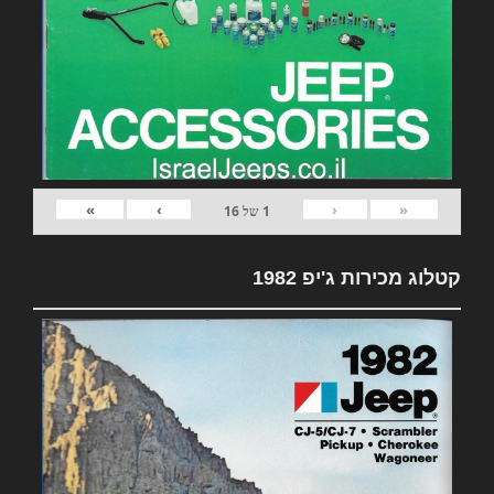
»
›
‹
«
1
של
16
קטלוג מכירות ג'יפ 1982