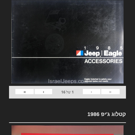
»
›
‹
«
1
של
16
קטלוג ג'יפ 1986