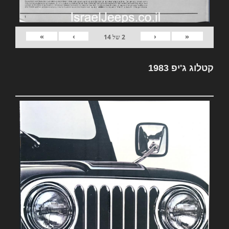
»
›
‹
«
2
של
14
קטלוג ג'יפ 1983