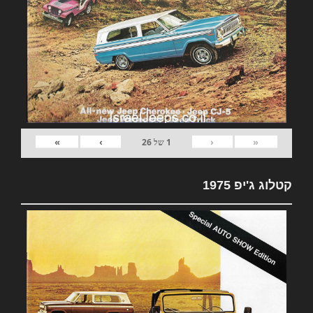
»
›
‹
«
1
של
26
קטלוג ג'יפ 1975