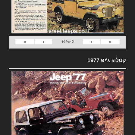
»
›
‹
«
2
של
19
קטלוג ג'יפ 1977