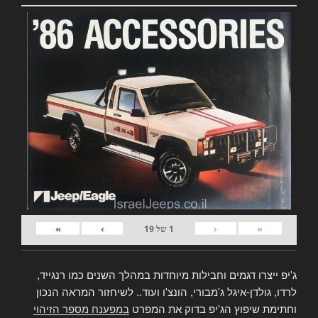
»
›
‹
«
1
של
19
ג'יפ ייצרו דגמים וחבילות מיוחדות במהלך השנים כמו רנגייד,
לרדו, גולדן-איגל ג'מבורי, הונצ'ו ועוד.. לשיחזור המראה הנכון
וחתימת שיפוץ הג'יפ בדוק את המפרט
במפענח מספר הזיהוי