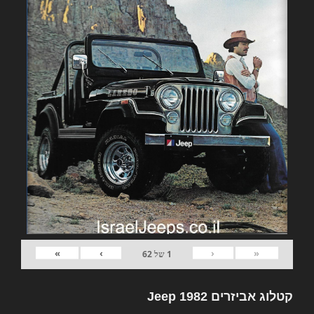
»
›
‹
«
1
של
62
קטלוג אביזרים 1982 Jeep