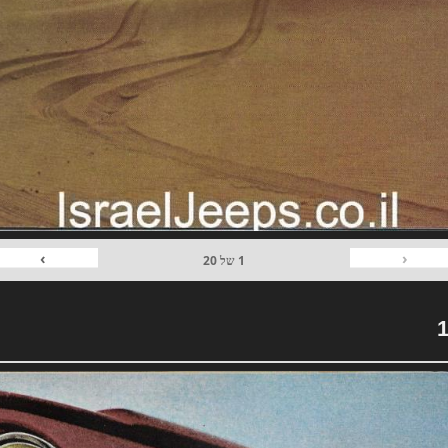
›
‹
1
של
20