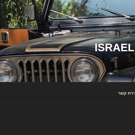
ג'יפי ישראל – הבית לג'יפאים ולמותג ג'יפ | ISRAEL
ירת קשר