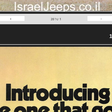
›
‹
1
של
20