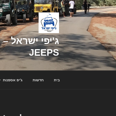
דילוג
לתוכן
JEEPS
בית
חדשות
ג'יפ אספנות