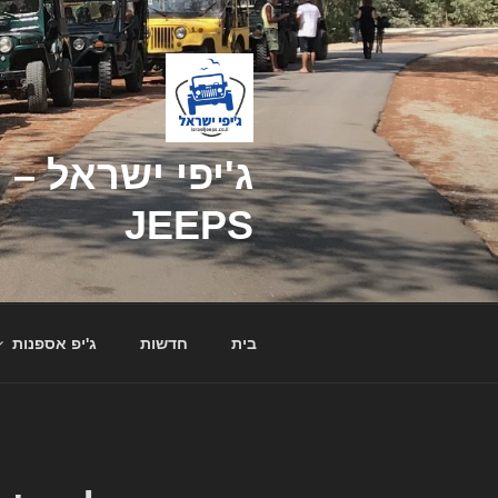
דילוג
לתוכן
JEEPS
בית
חדשות
ג'יפ אספנות