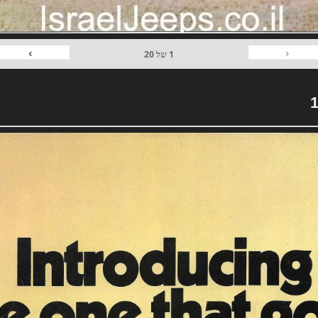
›
‹
1
של
20