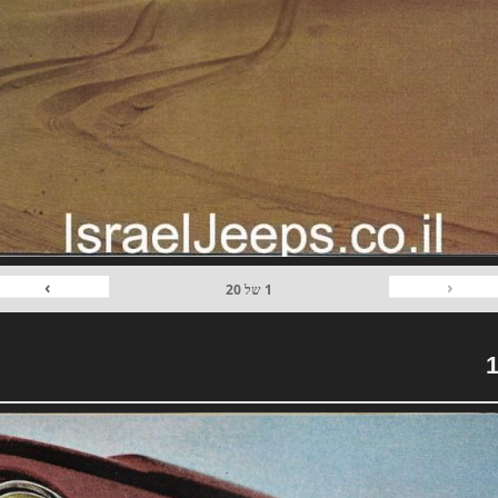
›
‹
1
של
20