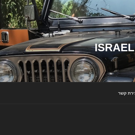
ג'יפי ישראל – הבית לג'יפאים ולמותג ג'יפ | ISRAEL
ירת קשר