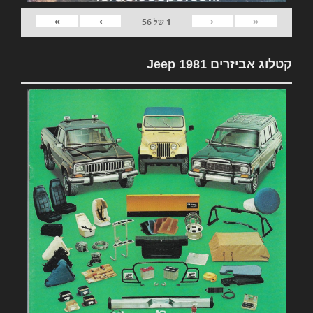
»
›
‹
«
1
של
56
קטלוג אביזרים 1981 Jeep