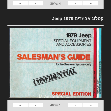
»
›
‹
«
4
של
30
קטלוג אביזרים 1979 Jeep
»
›
‹
«
1
של
40