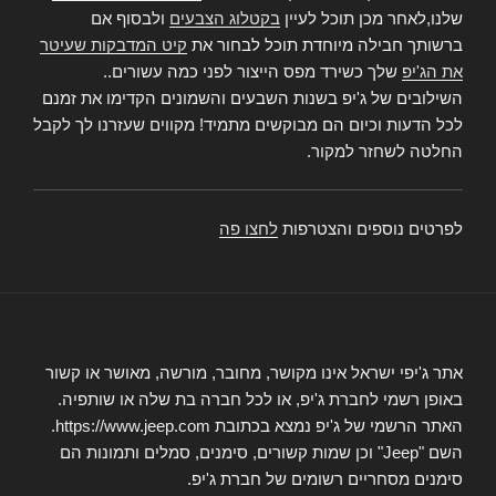
שלנו,לאחר מכן תוכל לעיין
בקטלוג הצבעים
ולבסוף אם
ברשותך חבילה מיוחדת תוכל לבחור את
קיט המדבקות שעיטר
את הג'יפ
שלך כשירד מפס הייצור לפני כמה עשורים..
השילובים של ג'יפ בשנות השבעים והשמונים הקדימו את זמנם
לכל הדעות וכיום הם מבוקשים מתמיד! מקווים שעזרנו לך לקבל
החלטה לשחזר למקור.
לפרטים נוספים והצטרפות
לחצו פה
אתר ג'יפי ישראל אינו מקושר, מחובר, מורשה, מאושר או קשור
באופן רשמי לחברת ג'יפ, או לכל חברה בת שלה או שותפיה.
האתר הרשמי של ג'יפ נמצא בכתובת https://www.jeep.com.
השם "Jeep" וכן שמות קשורים, סימנים, סמלים ותמונות הם
סימנים מסחריים רשומים של חברת ג'יפ.