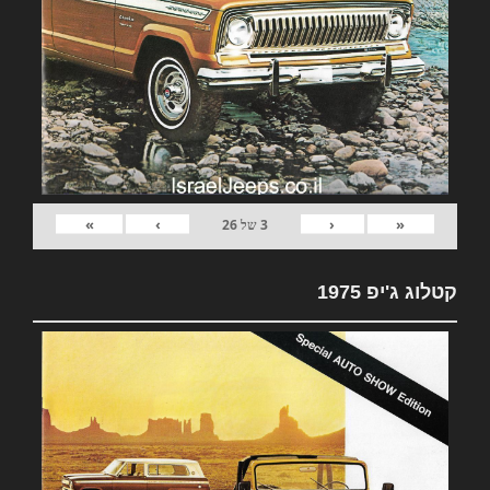
»
›
‹
«
3
של
26
קטלוג ג'יפ 1975