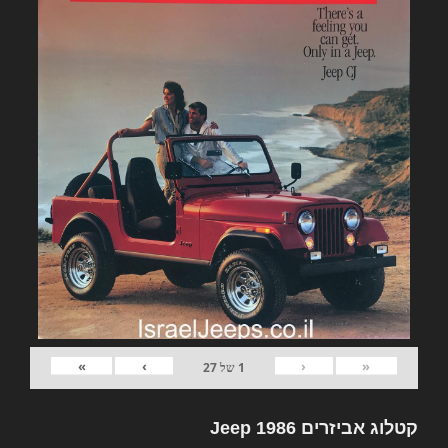
»
›
‹
«
1
של
27
קטלוג אביזרים Jeep 1986