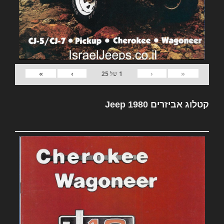
»
›
‹
«
1
של
25
קטלוג אביזרים Jeep 1980