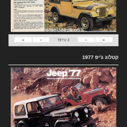
»
›
‹
«
2
של
19
קטלוג ג'יפ 1977