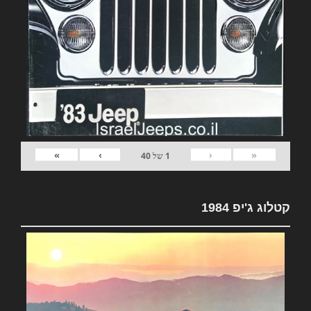
»
›
‹
«
1
של
40
קטלוג ג'יפ 1984