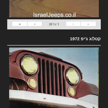
»
›
‹
«
1
של
20
קטלוג ג'יפ 1972