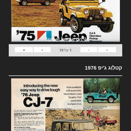
»
›
‹
«
1
של
19
קטלוג ג'יפ 1976