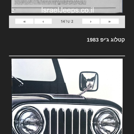
»
›
‹
«
2
של
14
קטלוג ג'יפ 1983