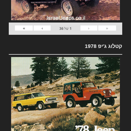
»
›
‹
«
1
של
36
קטלוג ג'יפ 1978