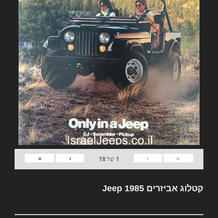
»
›
‹
«
1
של
18
קטלוג אביזרים Jeep 1985