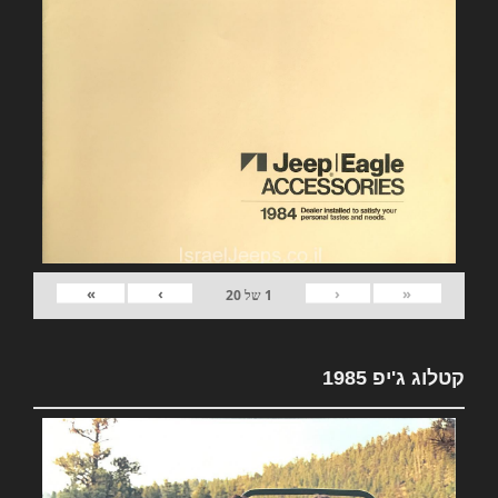
»
›
‹
«
1
של
20
קטלוג ג'יפ 1985