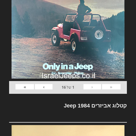
»
›
‹
«
1
של
16
קטלוג אביזרים Jeep 1984