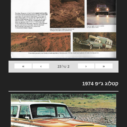
»
›
‹
«
2
של
23
קטלוג ג'יפ 1974