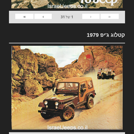
»
›
‹
«
1
של
31
קטלוג ג'יפ 1979