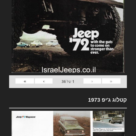
»
›
‹
«
1
של
36
קטלוג ג'יפ 1973