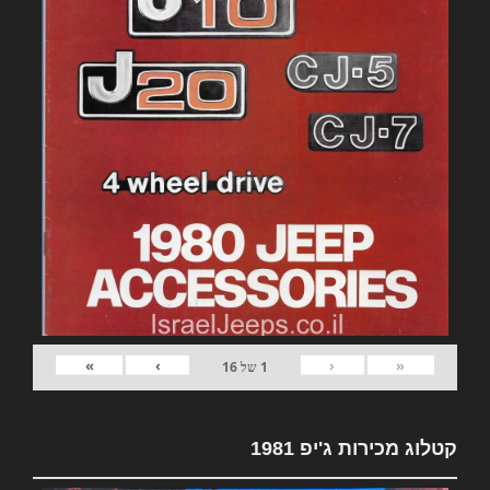
»
›
‹
«
1
של
16
קטלוג מכירות ג'יפ 1981