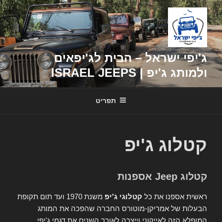
דילוג
לתוכן
ג'יפי ישראל – הבית לג'יפאים
ולמותג ג'יפ | ISRAEL JEEPS
תפריט
קטלוג ג'יפ
קטלוג Jeep אספנות
ראשית אספנו את כל
קטלוגי ג'יפ
משנת 1970 ועד תום תקופת
הבעלות של אמריקן-מוטורס החברה שהפכה את המותג
המופלא הזה לאייקוני וייצרה לאורך השנים את דגמי ג'יפי