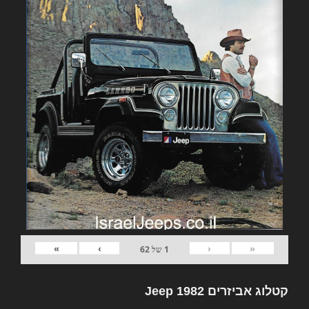
»
›
‹
«
1
של
62
קטלוג אביזרים 1982 Jeep