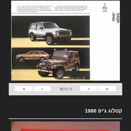
»
›
‹
«
3
של
16
קטלוג ג'יפ 1986