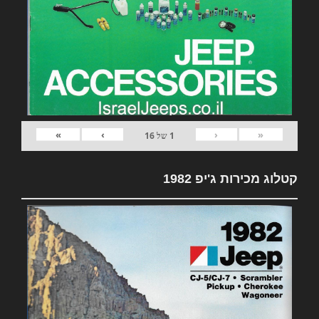
»
›
‹
«
1
של
16
קטלוג מכירות ג'יפ 1982