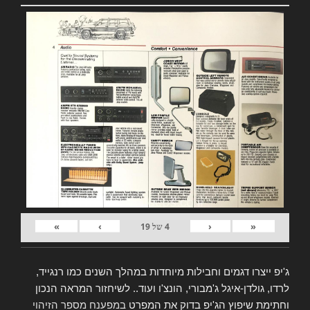
»
›
‹
«
4
של
19
ג'יפ ייצרו דגמים וחבילות מיוחדות במהלך השנים כמו רנגייד,
לרדו, גולדן-איגל ג'מבורי, הונצ'ו ועוד.. לשיחזור המראה הנכון
וחתימת שיפוץ הג'יפ בדוק את המפרט
במפענח מספר הזיהוי