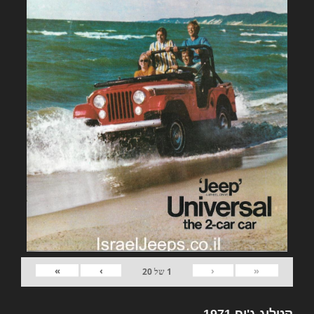
»
›
‹
«
1
של
20