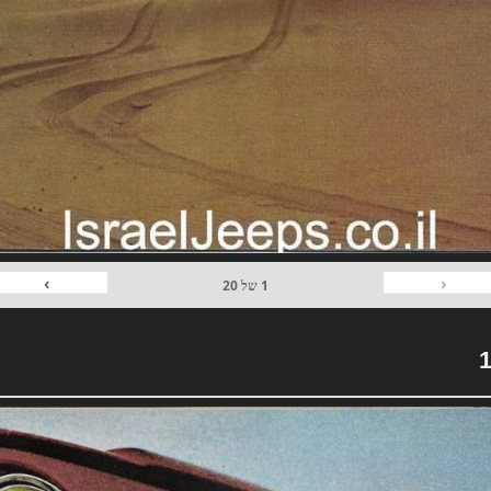
›
‹
1
של
20