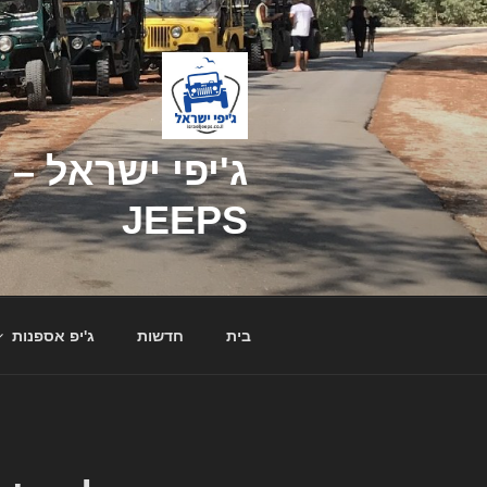
דילוג
לתוכן
JEEPS
בית
חדשות
ג'יפ אספנות