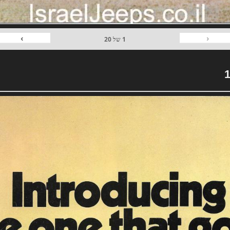
›
‹
1
של
20