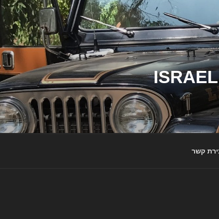
ג'יפי ישראל – הבית לג'יפאים ולמותג ג'יפ | ISRAEL
ירת קשר