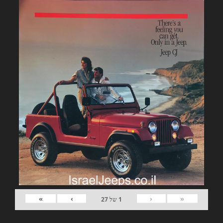
»
›
‹
«
1
של
27