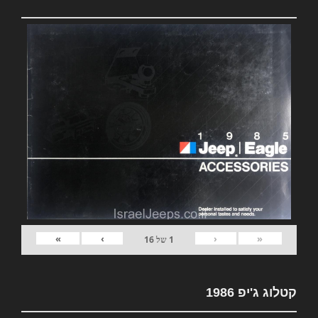
»
›
‹
«
1
של
16
קטלוג ג'יפ 1986