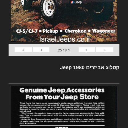
»
›
‹
«
1
של
25
קטלוג אביזרים Jeep 1980