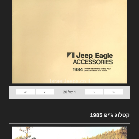
»
›
‹
«
1
של
20
קטלוג ג'יפ 1985