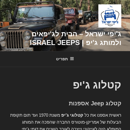
דילוג
לתוכן
ג'יפי ישראל – הבית לג'יפאים
ולמותג ג'יפ | ISRAEL JEEPS
תפריט
קטלוג ג'יפ
קטלוג Jeep אספנות
ראשית אספנו את כל
קטלוגי ג'יפ
משנת 1970 ועד תום תקופת
הבעלות של אמריקן-מוטורס החברה שהפכה את המותג
המופלא הזה לאייקוני וייצרה לאורך השנים את דגמי ג'יפי