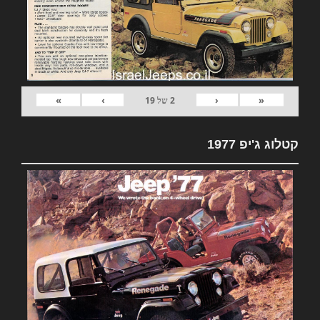
»
›
‹
«
2
של
19
קטלוג ג'יפ 1977