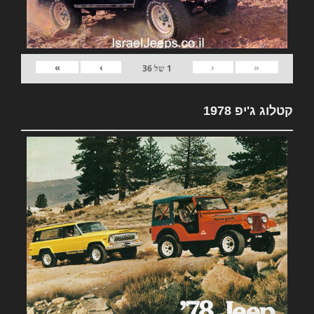
»
›
‹
«
1
של
36
קטלוג ג'יפ 1978