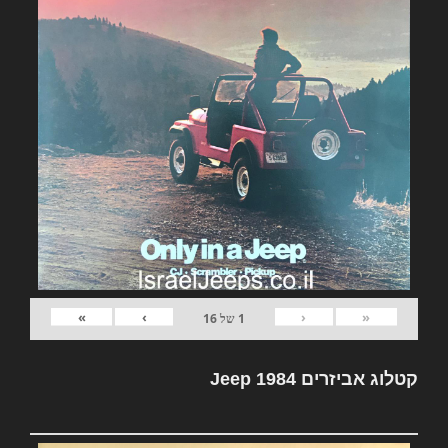
»
›
‹
«
1
של
16
קטלוג אביזרים Jeep 1984