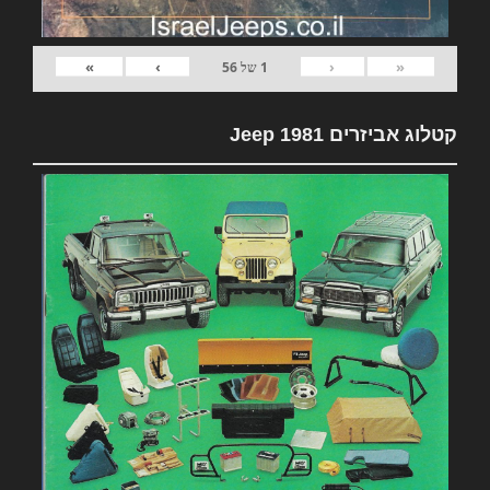
»
›
‹
«
1
של
56
קטלוג אביזרים 1981 Jeep