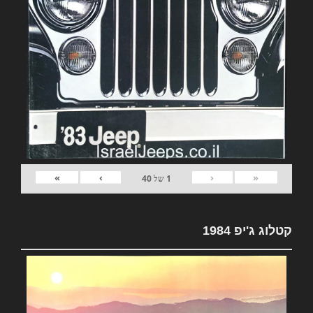
»
›
‹
«
1
של
40
קטלוג ג'יפ 1984