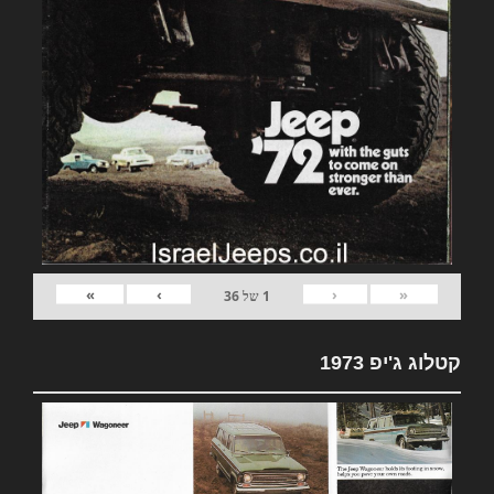
»
›
‹
«
1
של
36
קטלוג ג'יפ 1973