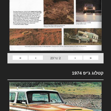
»
›
‹
«
2
של
23
קטלוג ג'יפ 1974