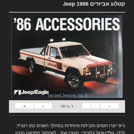
קטלוג אביזרים Jeep 1986
»
›
‹
«
1
של
19
ג'יפ ייצרו דגמים וחבילות מיוחדות במהלך השנים כמו רנגייד,
לרדו, גולדן-איגל ג'מבורי, הונצ'ו ועוד.. לשיחזור המראה הנכון