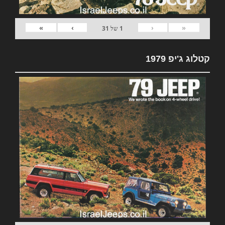
»
›
‹
«
1
של
31
קטלוג ג'יפ 1979