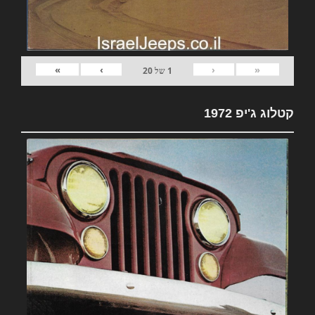
»
›
‹
«
1
של
20
קטלוג ג'יפ 1972