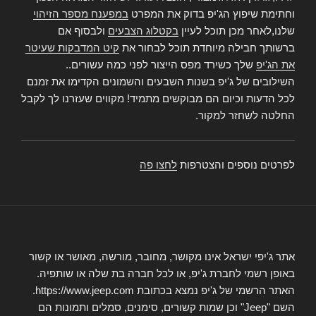
וחתימת שיפוץ הג'יפ בדוק את המפרט
במפענח מספר הזיהוי
שלנו,לאחר מכן תוכל לעיין
בקטלוג הצבעים
ולבסוף אם
ברשותך חבילה מיוחדת תוכל לבחור את
קיט המדבקות שעיטר
את הג'יפ
שלך כשירד מפס הייצור לפני כמה עשורים..
השילובים של ג'יפ בשנות השבעים והשמונים הקדימו את זמנם
לכל הדעות וכיום הם מבוקשים מתמיד! מקווים שעזרנו לך לקבל
החלטה לשחזר למקור.
לפרטים נוספים והצטרפות
לחצו פה
אתר ג'יפי ישראל אינו מקושר, מחובר, מורשה, מאושר או קשור
באופן רשמי לחברת ג'יפ, או לכל חברה בת שלה או שותפיה.
האתר הרשמי של ג'יפ נמצא בכתובת https://www.jeep.com.
השם "Jeep" וכן שמות קשורים, סימנים, סמלים ותמונות הם