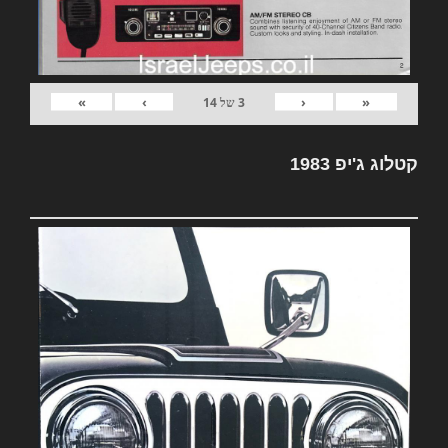
»
›
‹
«
3
של
14
קטלוג ג'יפ 1983