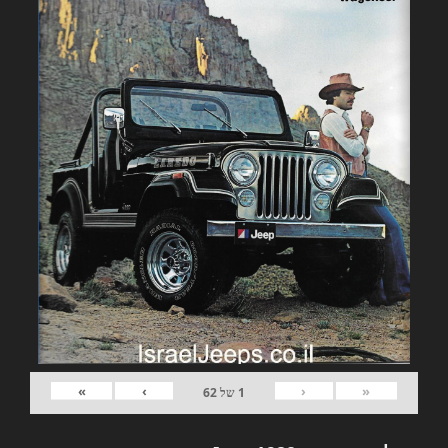
»
›
‹
«
1
של
62