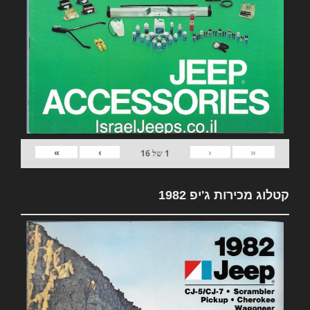
»
›
‹
«
1
של
16
קטלוג מכירות ג'יפ 1982