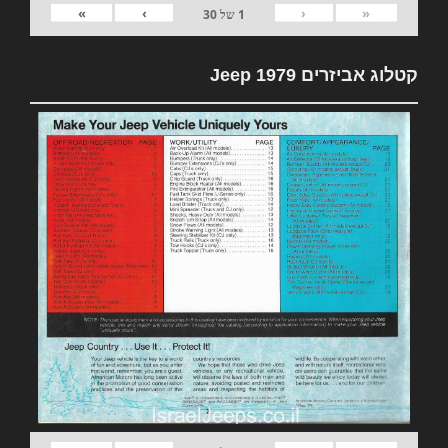
»
›
‹
«
1
של
30
קטלוג אביזרים 1979 Jeep