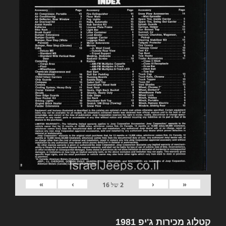
»
›
‹
«
2
של
16
קטלוג מכירות ג'יפ 1981