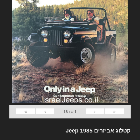
»
›
‹
«
1
של
18
קטלוג אביזרים Jeep 1985