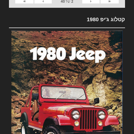
»
›
‹
«
2
של
40
קטלוג ג'יפ 1980