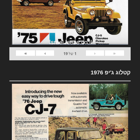
»
›
‹
«
1
של
19
קטלוג ג'יפ 1976