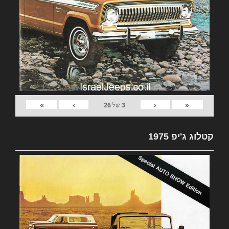
»
›
‹
«
3
של
26
קטלוג ג'יפ 1975