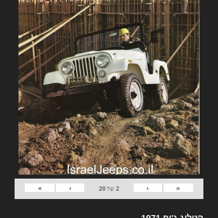
»
›
‹
«
2
של
20