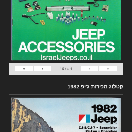
»
›
‹
«
1
של
16
קטלוג מכירות ג'יפ 1982