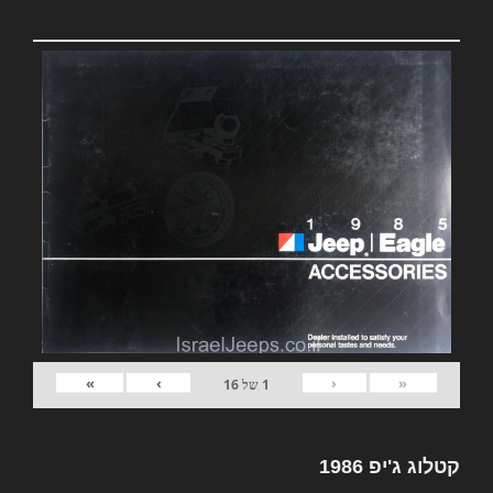
»
›
‹
«
1
של
16
קטלוג ג'יפ 1986