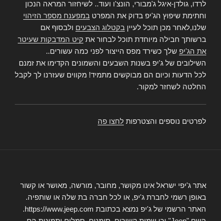
לרדו, גולדן-איגל ג'מבורי, הונצ'ו ועוד.. לשיחזור המראה הנכון
וחתימת שיפוץ הג'יפ בדוק את המפרט
במפענח מספר הזיהוי
שלנו,לאחר מכן תוכל לעיין
בקטלוג הצבעים
ולבסוף אם
ברשותך חבילה מיוחדת תוכל לבחור את
קיט המדבקות שעיטר
את הג'יפ
שלך כשירד מפס הייצור לפני כמה עשורים..
השילובים של ג'יפ בשנות השבעים והשמונים הקדימו את זמנם
לכל הדעות וכיום הם מבוקשים מתמיד! מקווים שעזרנו לך לקבל
החלטה לשחזר למקור.
לפרטים נוספים והצטרפות
לחצו פה
אתר ג'יפי ישראל אינו מקושר, מחובר, מורשה, מאושר או קשור
באופן רשמי לחברת ג'יפ, או לכל חברה בת שלה או שותפיה.
האתר הרשמי של ג'יפ נמצא בכתובת https://www.jeep.com.
השם "Jeep" וכן שמות קשורים, סימנים, סמלים ותמונות הם