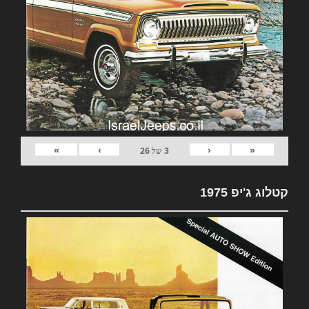
»
›
‹
«
3
של
26
קטלוג ג'יפ 1975