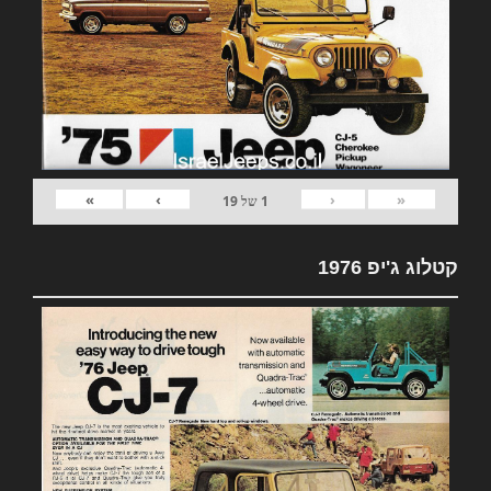
»
›
‹
«
1
של
19
קטלוג ג'יפ 1976