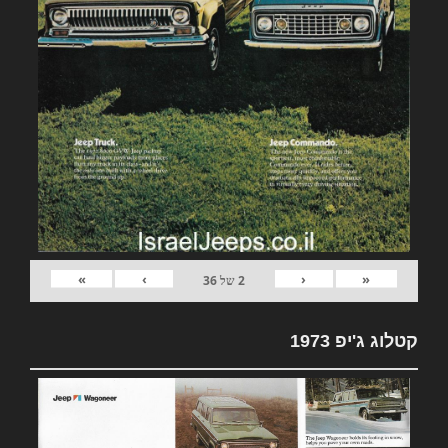
»
›
‹
«
2
של
36
קטלוג ג'יפ 1973