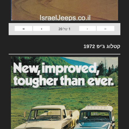
»
›
‹
«
1
של
20
קטלוג ג'יפ 1972