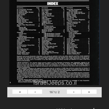
»
›
‹
«
2
של
16