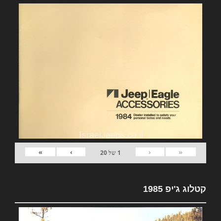
»
›
‹
«
1
של
20
קטלוג ג'יפ 1985