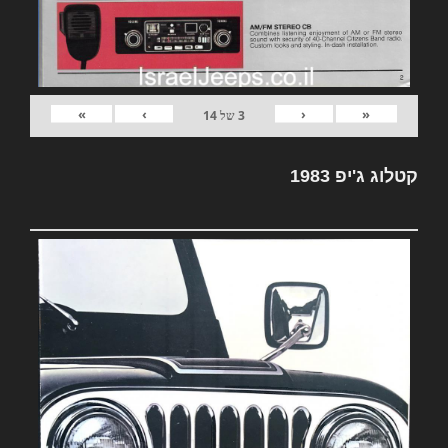
»
›
‹
«
3
של
14
קטלוג ג'יפ 1983