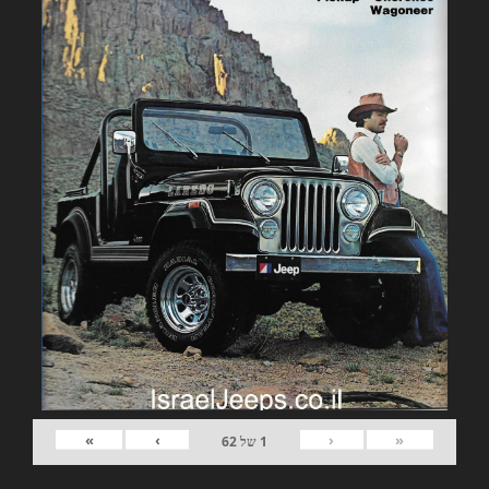
»
›
‹
«
1
של
62