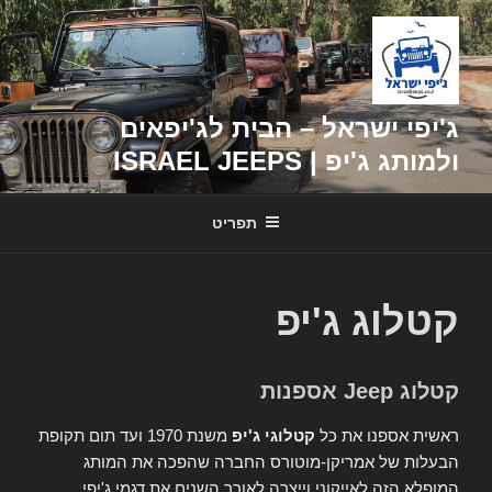
דילוג
לתוכן
ג'יפי ישראל – הבית לג'יפאים
ולמותג ג'יפ | ISRAEL JEEPS
תפריט
קטלוג ג'יפ
קטלוג Jeep אספנות
ראשית אספנו את כל
קטלוגי ג'יפ
משנת 1970 ועד תום תקופת
הבעלות של אמריקן-מוטורס החברה שהפכה את המותג
המופלא הזה לאייקוני וייצרה לאורך השנים את דגמי ג'יפי