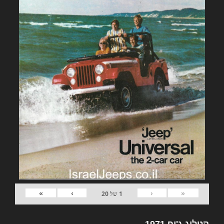
»
›
‹
«
1
של
20