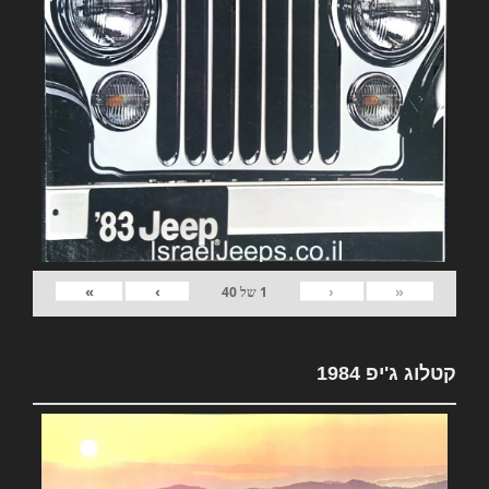
»
›
‹
«
1
של
40
קטלוג ג'יפ 1984