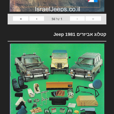
»
›
‹
«
1
של
56
קטלוג אביזרים 1981 Jeep