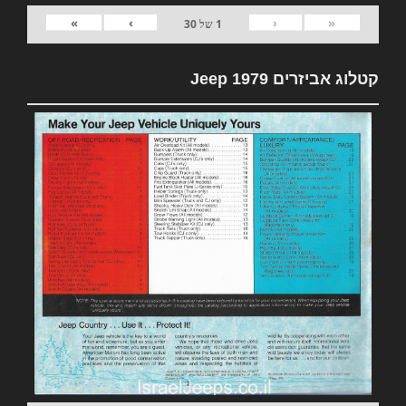
»
›
‹
«
1
של
30
קטלוג אביזרים 1979 Jeep