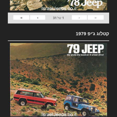
»
›
‹
«
1
של
31
קטלוג ג'יפ 1979