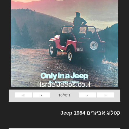
»
›
‹
«
1
של
16
קטלוג אביזרים Jeep 1984