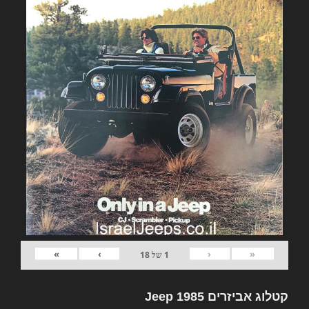
»
›
‹
«
1
של
18
קטלוג אביזרים Jeep 1985