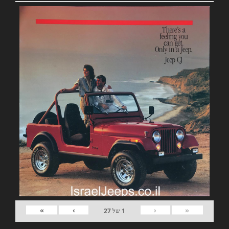
»
›
‹
«
1
של
27