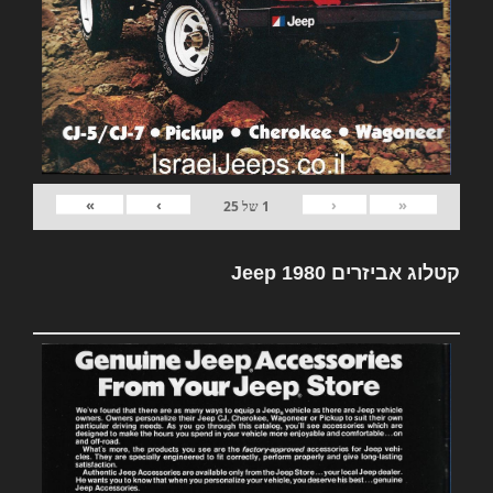
»
›
‹
«
1
של
25
קטלוג אביזרים Jeep 1980