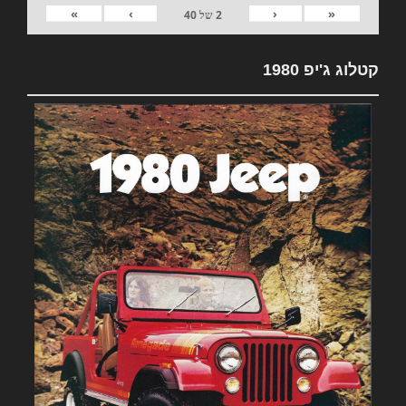
»
›
‹
«
2
של
40
קטלוג ג'יפ 1980