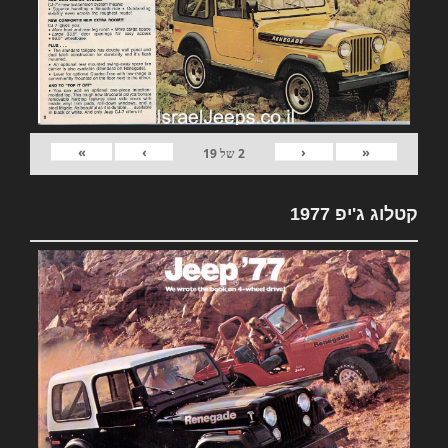
»
›
‹
«
2
של
19
קטלוג ג'יפ 1977