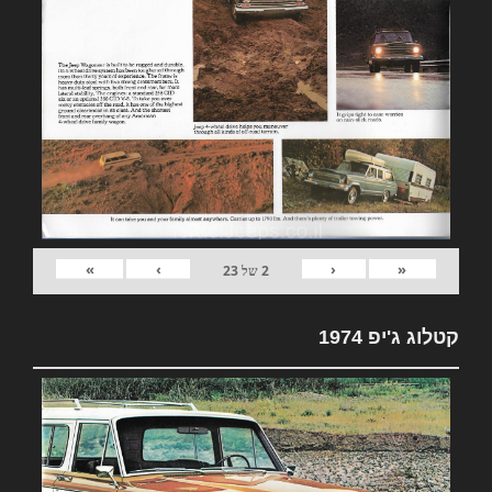
»
›
‹
«
2
של
23
קטלוג ג'יפ 1974