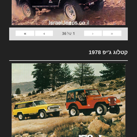
»
›
‹
«
1
של
36
קטלוג ג'יפ 1978