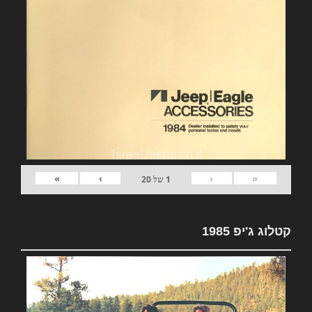
»
›
‹
«
1
של
20
קטלוג ג'יפ 1985