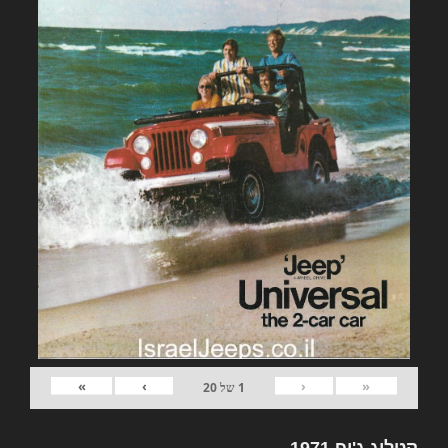
»
›
‹
«
1
של
20