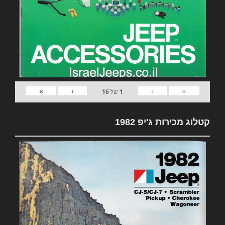
»
›
‹
«
1
של
16
קטלוג מכירות ג'יפ 1982