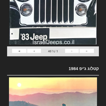
»
›
‹
«
1
של
40
קטלוג ג'יפ 1984