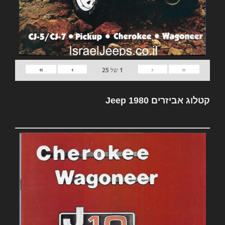
»
›
‹
«
1
של
25
קטלוג אביזרים Jeep 1980