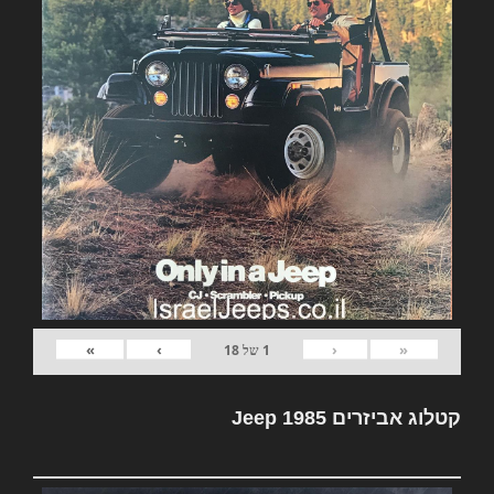
»
›
‹
«
1
של
18
קטלוג אביזרים Jeep 1985