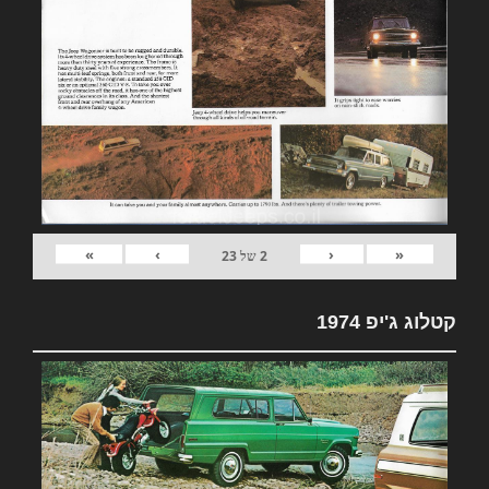
»
›
‹
«
2
של
23
קטלוג ג'יפ 1974