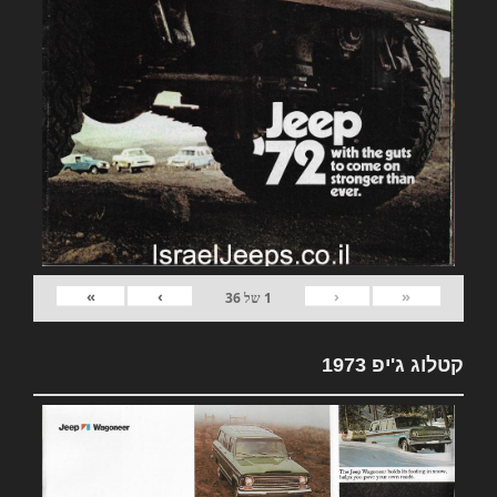
»
›
‹
«
1
של
36
קטלוג ג'יפ 1973