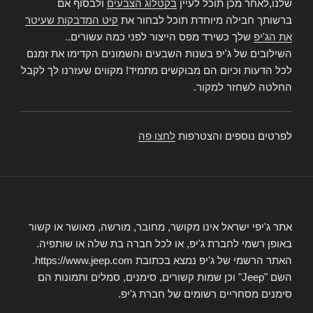
שלנו,לאחר מכן תוכל לעיין
בקטלוג הצבעים
ולבסוף אם
ברשותך חבילה מיוחדת תוכל לבחור את
קיט המדבקות שעיטר
את הג'יפ
שלך כשירד מפס הייצור לפני כמה עשורים..
השילובים של ג'יפ בשנות השבעים והשמונים הקדימו את זמנם
לכל הדעות וכיום הם מבוקשים מתמיד! מקווים שעזרנו לך לקבל
החלטה לשחזר למקור.
לפרטים נוספים והצטרפות
לחצו פה
אתר ג'יפי ישראל אינו מקושר, מחובר, מורשה, מאושר או קשור
באופן רשמי לחברת ג'יפ, או לכל חברה בת שלה או שותפיה.
האתר הרשמי של ג'יפ נמצא בכתובת https://www.jeep.com.
השם "Jeep" וכן שמות קשורים, סימנים, סמלים ותמונות הם
סימנים מסחריים רשומים של חברת ג'יפ.