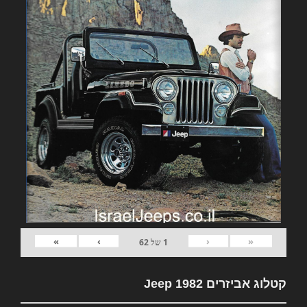
»
›
‹
«
1
של
62
קטלוג אביזרים 1982 Jeep