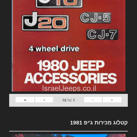
»
›
‹
«
1
של
16
קטלוג מכירות ג'יפ 1981