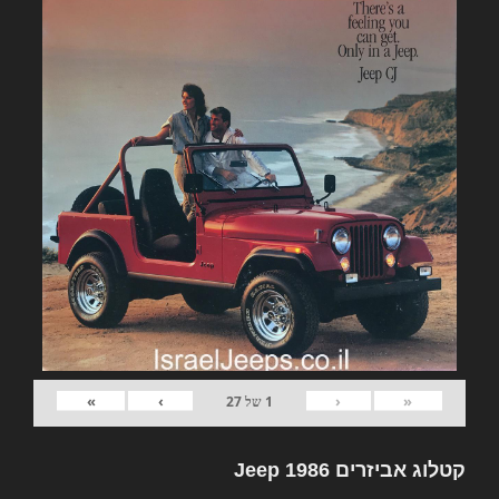
»
›
‹
«
1
של
27
קטלוג אביזרים Jeep 1986