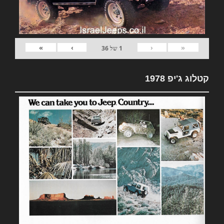
»
›
‹
«
1
של
36
קטלוג ג'יפ 1978