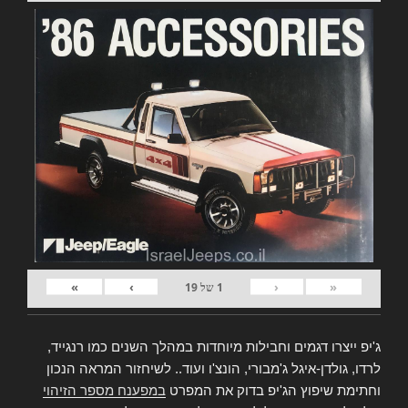
»
›
‹
«
1
של
19
ג'יפ ייצרו דגמים וחבילות מיוחדות במהלך השנים כמו רנגייד,
לרדו, גולדן-איגל ג'מבורי, הונצ'ו ועוד.. לשיחזור המראה הנכון
וחתימת שיפוץ הג'יפ בדוק את המפרט
במפענח מספר הזיהוי