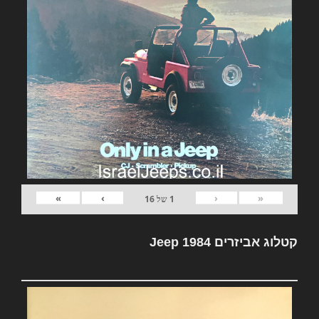
»
›
‹
«
1
של
16
קטלוג אביזרים Jeep 1984