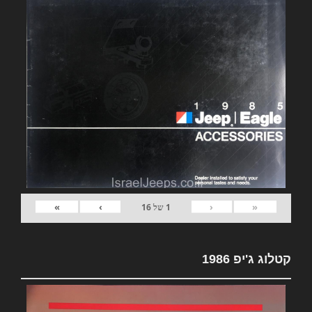
»
›
‹
«
1
של
16
קטלוג ג'יפ 1986