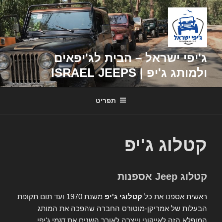
דילוג
לתוכן
ג'יפי ישראל – הבית לג'יפאים
ולמותג ג'יפ | ISRAEL JEEPS
תפריט
קטלוג ג'יפ
קטלוג Jeep אספנות
ראשית אספנו את כל
קטלוגי ג'יפ
משנת 1970 ועד תום תקופת
הבעלות של אמריקן-מוטורס החברה שהפכה את המותג
המופלא הזה לאייקוני וייצרה לאורך השנים את דגמי ג'יפי