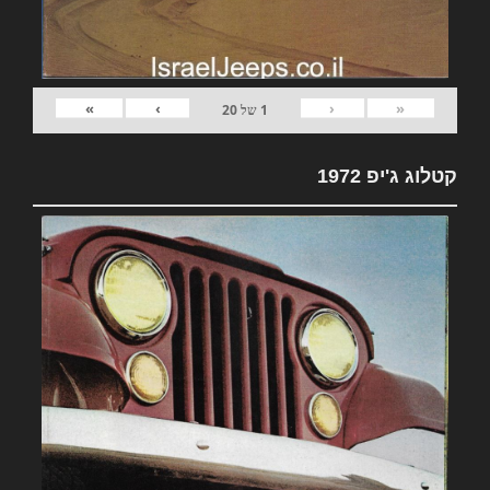
»
›
‹
«
1
של
20
קטלוג ג'יפ 1972