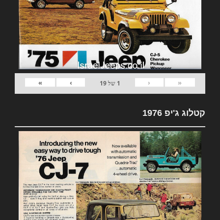
»
›
‹
«
1
של
19
קטלוג ג'יפ 1976