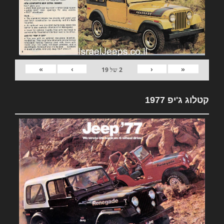
»
›
‹
«
2
של
19
קטלוג ג'יפ 1977