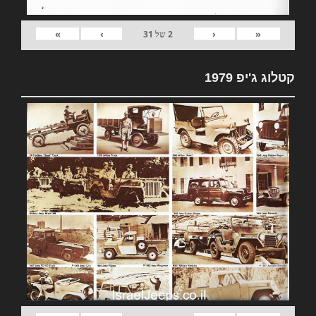
»
›
‹
«
2
של
31
קטלוג ג'יפ 1979