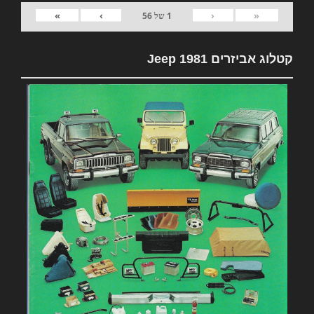
»
›
‹
«
1
של
56
קטלוג אביזרים 1981 Jeep