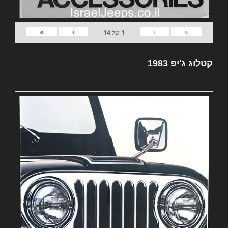
»
›
‹
«
1
של
14
קטלוג ג'יפ 1983