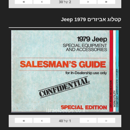
»
›
‹
«
2
של
30
קטלוג אביזרים 1979 Jeep
»
›
‹
«
1
של
40