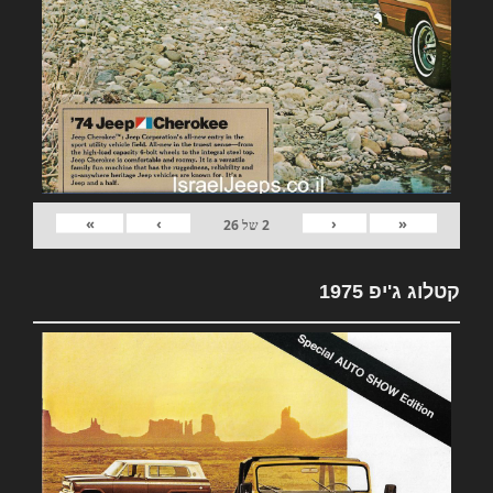
»
›
‹
«
2
של
26
קטלוג ג'יפ 1975