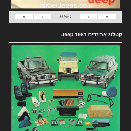
»
›
‹
«
2
של
56
קטלוג אביזרים 1981 Jeep