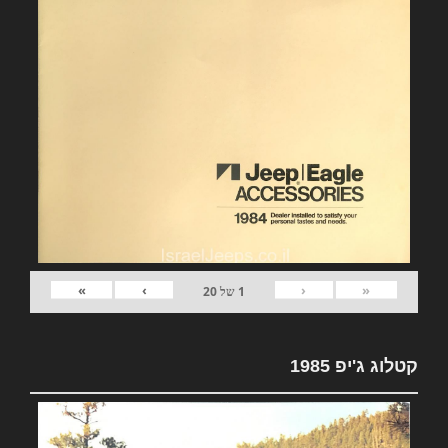
»
›
‹
«
1
של
20
קטלוג ג'יפ 1985