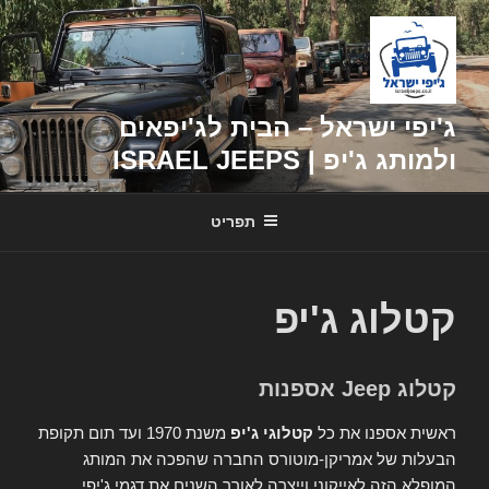
דילוג
לתוכן
ג'יפי ישראל – הבית לג'יפאים
ולמותג ג'יפ | ISRAEL JEEPS
תפריט
קטלוג ג'יפ
קטלוג Jeep אספנות
ראשית אספנו את כל
קטלוגי ג'יפ
משנת 1970 ועד תום תקופת
הבעלות של אמריקן-מוטורס החברה שהפכה את המותג
המופלא הזה לאייקוני וייצרה לאורך השנים את דגמי ג'יפי