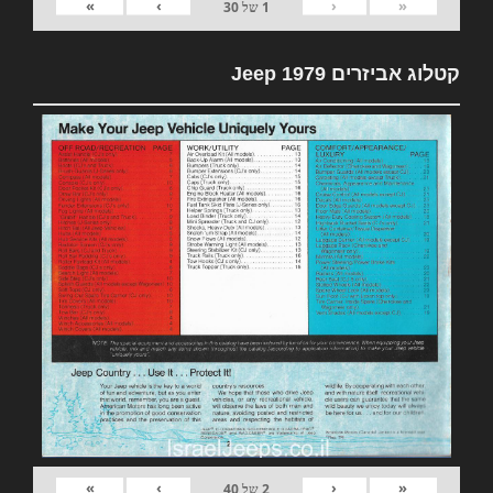
»
›
‹
«
1
של
30
קטלוג אביזרים 1979 Jeep
»
›
‹
«
2
של
40