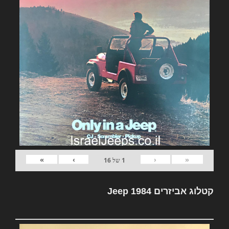
»
›
‹
«
1
של
16
קטלוג אביזרים Jeep 1984