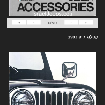
»
›
‹
«
1
של
14
קטלוג ג'יפ 1983