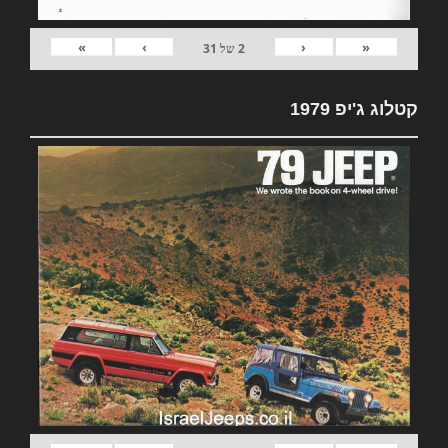
»
›
‹
«
2
של
31
קטלוג ג'יפ 1979