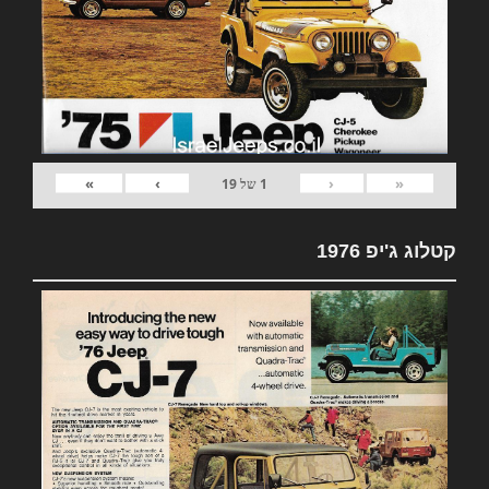
»
›
‹
«
1
של
19
קטלוג ג'יפ 1976