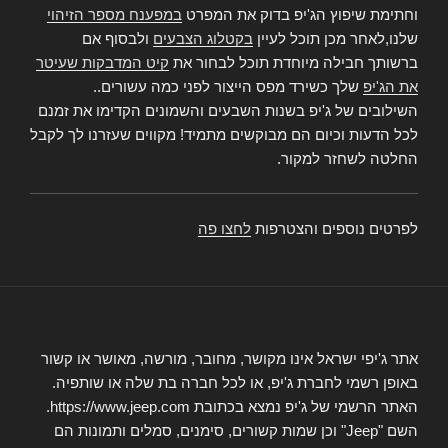
וחתימת שיפוץ הג'יפ בדוק את המפרט
במפענח מספר הזיהוי
שלנו,לאחר מכן תוכל לעיין
בקטלוג הצבעים
ולבסוף אם
ברשותך חבילה מיוחדת תוכל לבחור את
קיט המדבקות שעיטר
את הג'יפ
שלך כשירד מפס הייצור לפני כמה עשורים..
השילובים של ג'יפ בשנות השבעים והשמונים הקדימו את זמנם
לכל הדעות וכיום הם מבוקשים מתמיד! מקווים שעזרנו לך לקבל
החלטה לשחזר למקור.
לפרטים נוספים והצטרפות
לחצו פה
אתר ג'יפי ישראל אינו מקושר, מחובר, מורשה, מאושר או קשור
באופן רשמי לחברת ג'יפ, או לכל חברה בת שלה או שותפיה.
האתר הרשמי של ג'יפ נמצא בכתובת https://www.jeep.com.
השם "Jeep" וכן שמות קשורים, סימנים, סמלים ותמונות הם