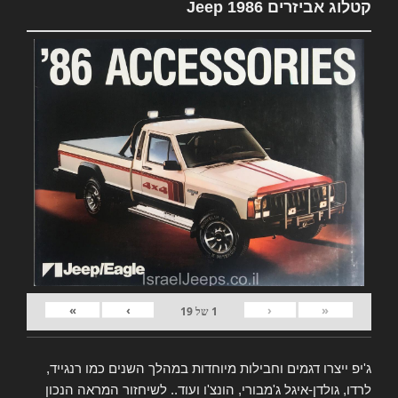
קטלוג אביזרים Jeep 1986
»
›
‹
«
1
של
19
ג'יפ ייצרו דגמים וחבילות מיוחדות במהלך השנים כמו רנגייד,
לרדו, גולדן-איגל ג'מבורי, הונצ'ו ועוד.. לשיחזור המראה הנכון