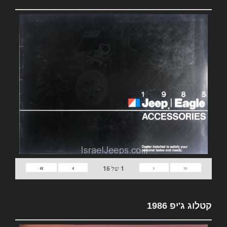
»
›
‹
«
1
של
16
קטלוג ג'יפ 1986