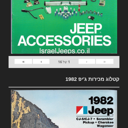
»
›
‹
«
1
של
16
קטלוג מכירות ג'יפ 1982