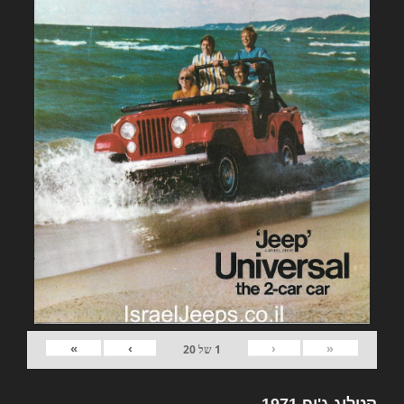
»
›
‹
«
1
של
20