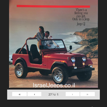
»
›
‹
«
1
של
27