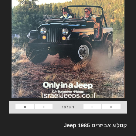
»
›
‹
«
1
של
18
קטלוג אביזרים Jeep 1985