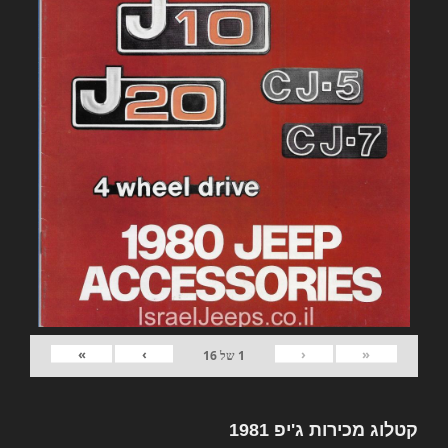
»
›
‹
«
1
של
16
קטלוג מכירות ג'יפ 1981