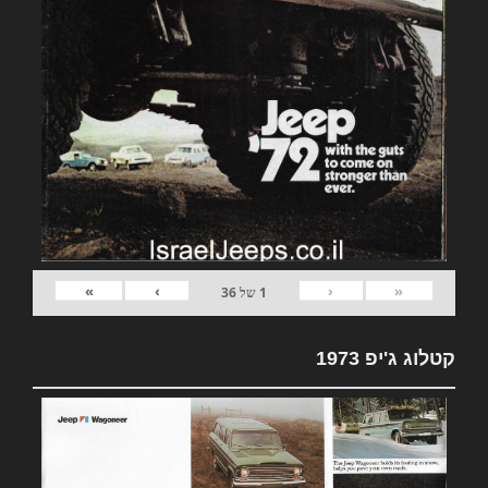
»
›
‹
«
1
של
36
קטלוג ג'יפ 1973