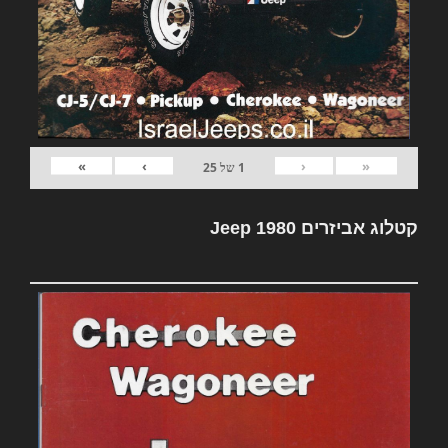
»
›
‹
«
1
של
25
קטלוג אביזרים Jeep 1980