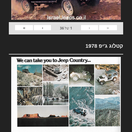
»
›
‹
«
1
של
36
קטלוג ג'יפ 1978