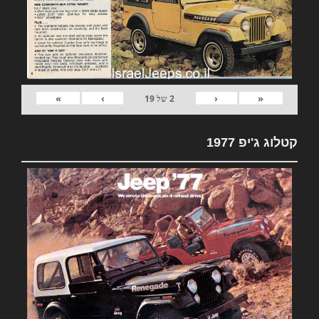
»
›
‹
«
2
של
19
קטלוג ג'יפ 1977