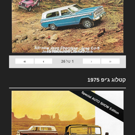
»
›
‹
«
1
של
26
קטלוג ג'יפ 1975