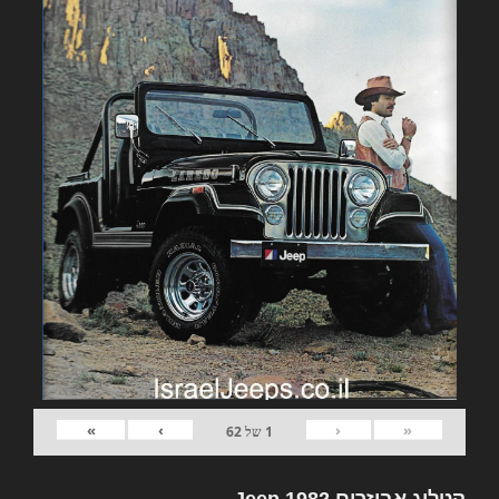
»
›
‹
«
1
של
62