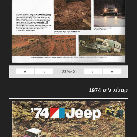
»
›
‹
«
2
של
23
קטלוג ג'יפ 1974