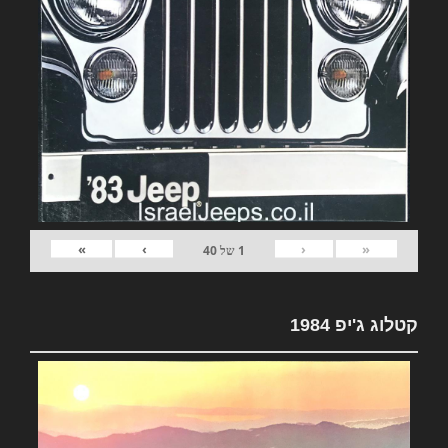
»
›
‹
«
1
של
40
קטלוג ג'יפ 1984