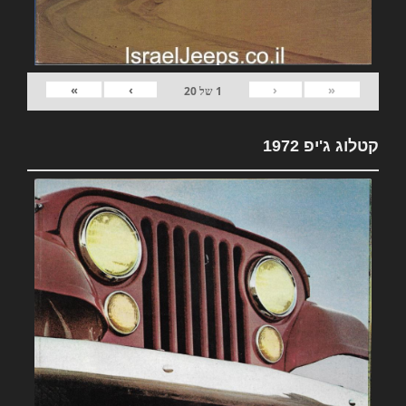
»
›
‹
«
1
של
20
קטלוג ג'יפ 1972