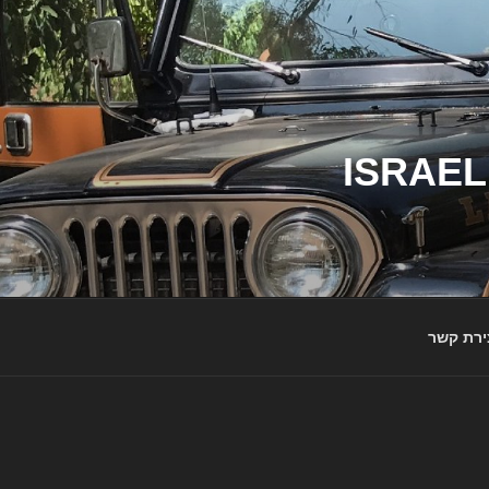
ג'יפי ישראל – הבית לג'יפאים ולמותג ג'יפ | ISRAEL
ירת קשר