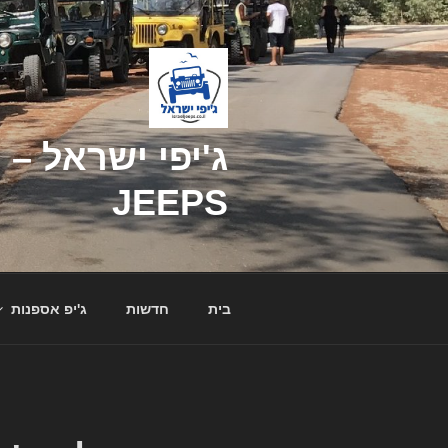
דילוג
לתוכן
JEEPS
בית
חדשות
ג'יפ אספנות