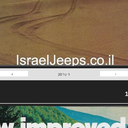
›
‹
1
של
20