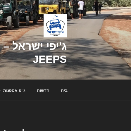
דילוג
לתוכן
JEEPS
בית
חדשות
ג'יפ אספנות