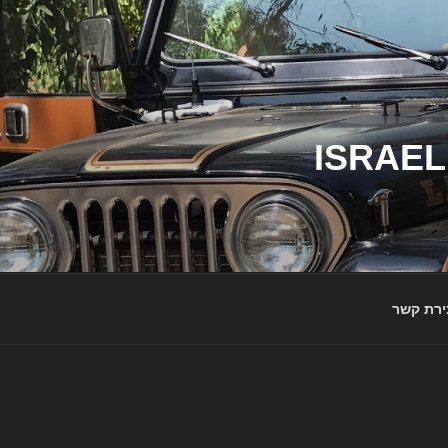
ג'יפי ישראל – הבית לג'יפאים ולמותג ג'יפ | ISRAEL
ירת קשר