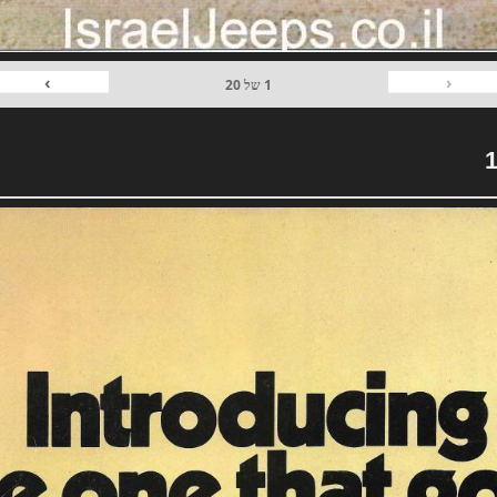
›
‹
1
של
20