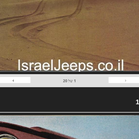
›
‹
1
של
20