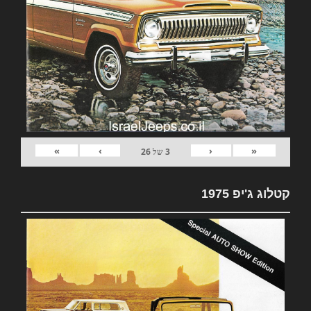
»
›
‹
«
3
של
26
קטלוג ג'יפ 1975