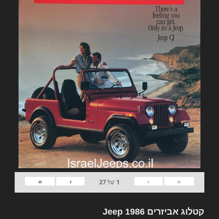
»
›
‹
«
1
של
27
קטלוג אביזרים Jeep 1986