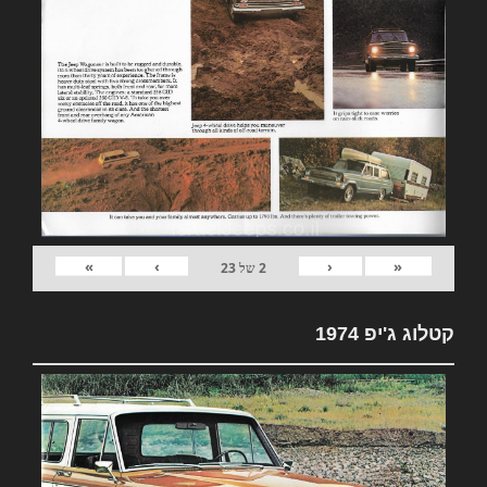
»
›
‹
«
2
של
23
קטלוג ג'יפ 1974