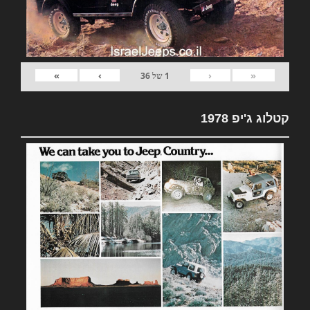
»
›
‹
«
1
של
36
קטלוג ג'יפ 1978