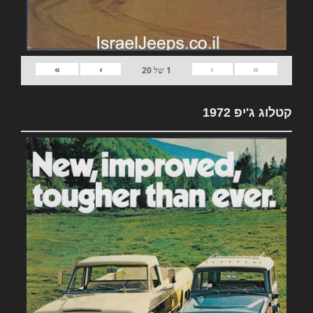
»
›
‹
«
1
של
20
קטלוג ג'יפ 1972