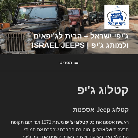
דילוג
לתוכן
ג'יפי ישראל – הבית לג'יפאים
ולמותג ג'יפ | ISRAEL JEEPS
תפריט
קטלוג ג'יפ
קטלוג Jeep אספנות
ראשית אספנו את כל
קטלוגי ג'יפ
משנת 1970 ועד תום תקופת
הבעלות של אמריקן-מוטורס החברה שהפכה את המותג
המופלא הזה לאייקוני וייצרה לאורך השנים את דגמי ג'יפי