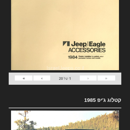
»
›
‹
«
1
של
20
קטלוג ג'יפ 1985