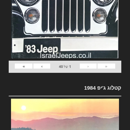
»
›
‹
«
1
של
40
קטלוג ג'יפ 1984