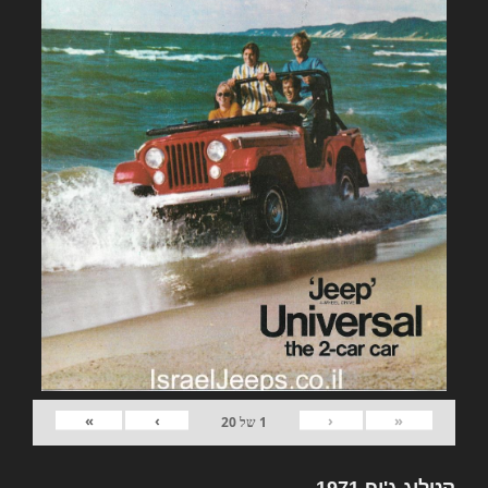
»
›
‹
«
1
של
20