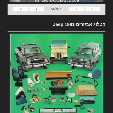
»
›
‹
«
1
של
56
קטלוג אביזרים 1981 Jeep