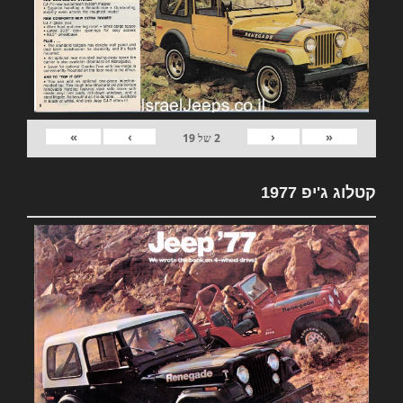
»
›
‹
«
2
של
19
קטלוג ג'יפ 1977