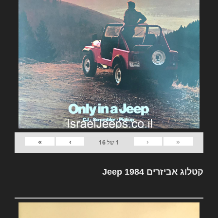
»
›
‹
«
1
של
16
קטלוג אביזרים Jeep 1984