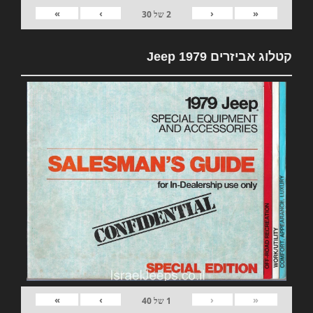
»
›
‹
«
2
של
30
קטלוג אביזרים 1979 Jeep
»
›
‹
«
1
של
40