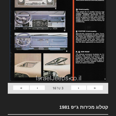
»
›
‹
«
3
של
16
קטלוג מכירות ג'יפ 1981