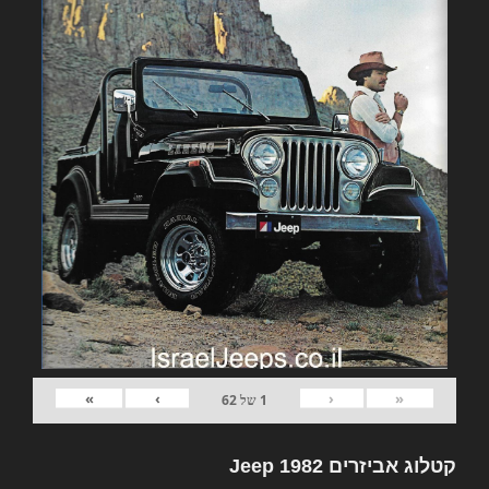
»
›
‹
«
1
של
62
קטלוג אביזרים 1982 Jeep