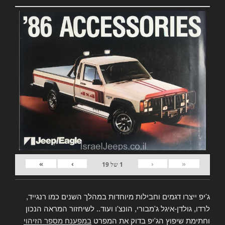
»
›
‹
«
1
של
19
ג'יפ ייצרו דגמים וחבילות מיוחדות במהלך השנים כמו רנגייד,
לרדו, גולדן-איגל ג'מבורי, הונצ'ו ועוד.. לשיחזור המראה הנכון
וחתימת שיפוץ הג'יפ בדוק את המפרט
במפענח מספר הזיהוי