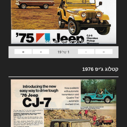
»
›
‹
«
1
של
19
קטלוג ג'יפ 1976