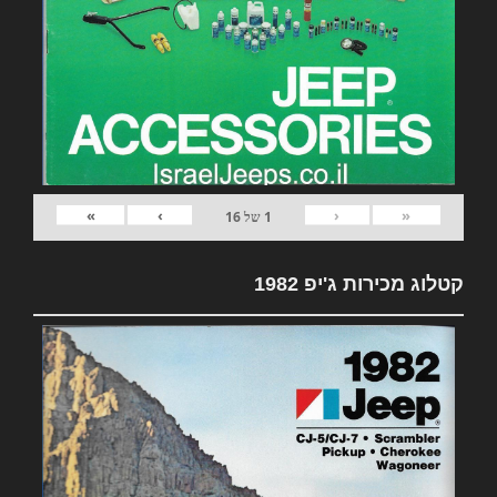
»
›
‹
«
1
של
16
קטלוג מכירות ג'יפ 1982