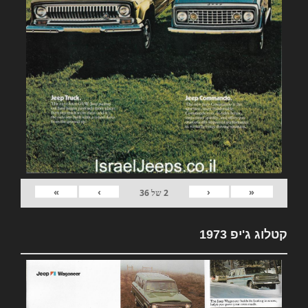
»
›
‹
«
2
של
36
קטלוג ג'יפ 1973