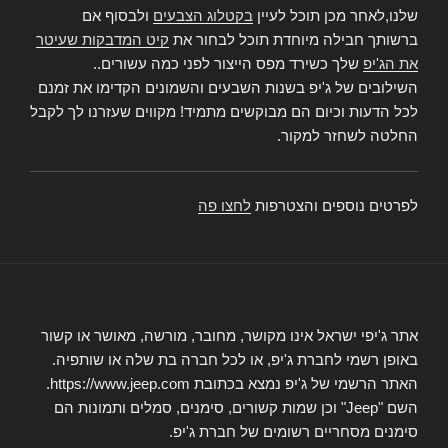
שלנו,לאחר מכן תוכל לעיין
בקטלוג הצבעים
ולבסוף אם
ברשותך חבילה מיוחדת תוכל לבחור את
קיט המדבקות שעיטר
את הג'יפ
שלך כשירד מפס הייצור לפני כמה עשורים..
השילובים של ג'יפ בשנות השבעים והשמונים הקדימו את זמנם
לכל הדעות וכיום הם מבוקשים מתמיד! מקווים שעזרנו לך לקבל
החלטה לשחזר למקור.
לפרטים נוספים והצטרפות
לחצו פה
אתר ג'יפי ישראל אינו מקושר, מחובר, מורשה, מאושר או קשור
באופן רשמי לחברת ג'יפ, או לכל חברה בת שלה או שותפיה.
האתר הרשמי של ג'יפ נמצא בכתובת https://www.jeep.com.
השם "Jeep" וכן שמות קשורים, סימנים, סמלים ותמונות הם
סימנים מסחריים רשומים של חברת ג'יפ.