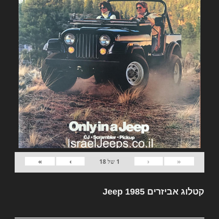
»
›
‹
«
1
של
18
קטלוג אביזרים Jeep 1985