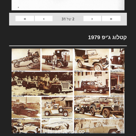
»
›
‹
«
2
של
31
קטלוג ג'יפ 1979