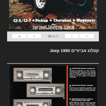
»
›
‹
«
1
של
25
קטלוג אביזרים Jeep 1980