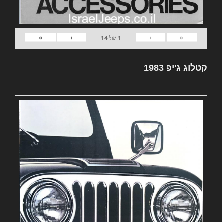
»
›
‹
«
1
של
14
קטלוג ג'יפ 1983