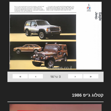
»
›
‹
«
3
של
16
קטלוג ג'יפ 1986