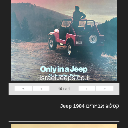
»
›
‹
«
1
של
16
קטלוג אביזרים Jeep 1984