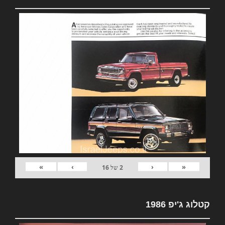
»
›
‹
«
2
של
16
קטלוג ג'יפ 1986