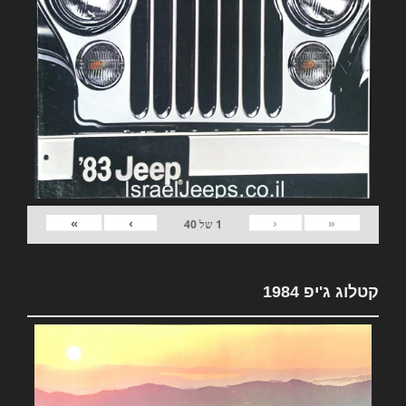
»
›
‹
«
1
של
40
קטלוג ג'יפ 1984