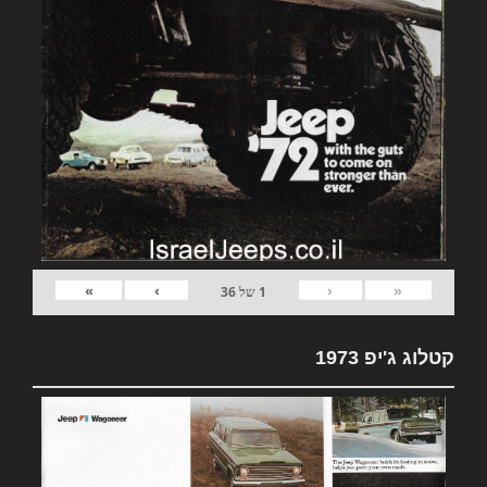
»
›
‹
«
1
של
36
קטלוג ג'יפ 1973