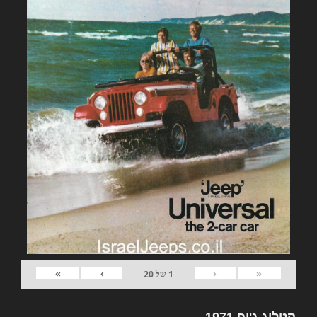
»
›
‹
«
1
של
20