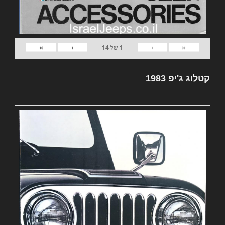
»
›
‹
«
1
של
14
קטלוג ג'יפ 1983