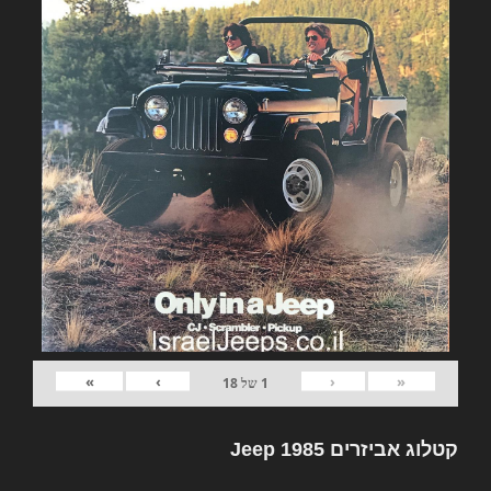
»
›
‹
«
1
של
18
קטלוג אביזרים Jeep 1985