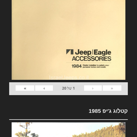
»
›
‹
«
1
של
20
קטלוג ג'יפ 1985