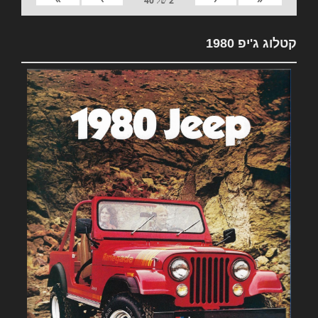
2
של
40
קטלוג ג'יפ 1980