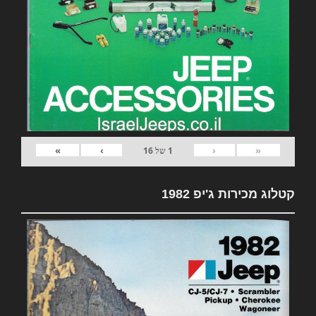
»
›
‹
«
1
של
16
קטלוג מכירות ג'יפ 1982