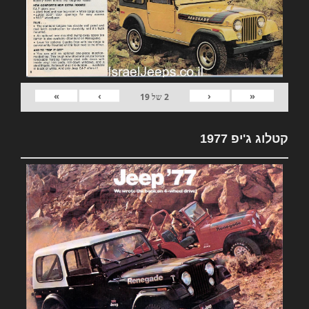
»
›
‹
«
2
של
19
קטלוג ג'יפ 1977