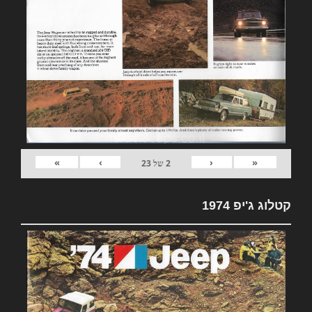
»
›
‹
«
2
של
23
קטלוג ג'יפ 1974