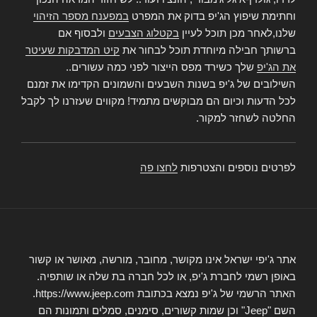
וחתימת שיפוץ הג'יפ בדוק את המפרט
במפענח מספר הזיהוי
שלנו,לאחר מכן תוכל לעיין
בקטלוג הצבעים
ולבסוף אם
ברשותך חבילה מיוחדת תוכל לבחור את
קיט המדבקות שעיטר
את הג'יפ
שלך כשירד מפס הייצור לפני כמה עשורים..
השילובים של ג'יפ בשנות השבעים והשמונים הקדימו את זמנם
לכל הדעות וכיום הם מבוקשים מתמיד! מקווים שעזרנו לך לקבל
החלטה לשחזר למקור.
לפרטים נוספים והצטרפות
לחצו פה
אתר ג'יפי ישראל אינו מקושר, מחובר, מורשה, מאושר או קשור
באופן רשמי לחברת ג'יפ, או לכל חברה בת שלה או שותפיה.
האתר הרשמי של ג'יפ נמצא בכתובת https://www.jeep.com.
השם "Jeep" וכן שמות קשורים, סימנים, סמלים ותמונות הם