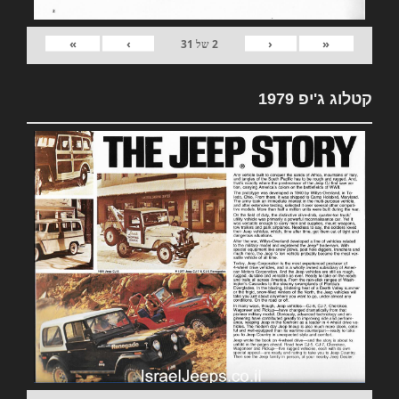
»
›
‹
«
2
של
31
קטלוג ג'יפ 1979