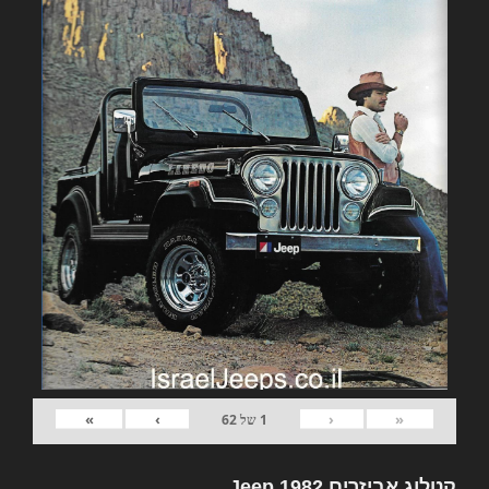
»
›
‹
«
1
של
62
קטלוג אביזרים 1982 Jeep