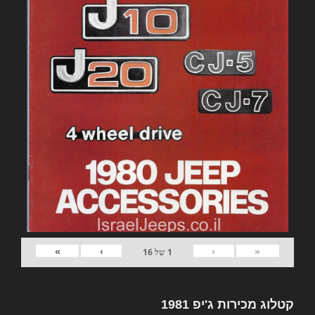
»
›
‹
«
1
של
16
קטלוג מכירות ג'יפ 1981