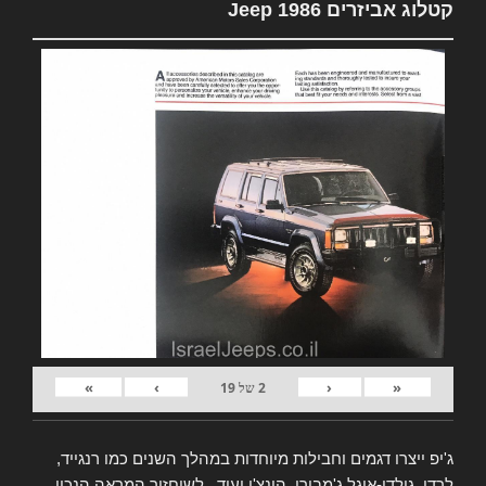
קטלוג אביזרים Jeep 1986
»
›
‹
«
2
של
19
ג'יפ ייצרו דגמים וחבילות מיוחדות במהלך השנים כמו רנגייד,
לרדו, גולדן-איגל ג'מבורי, הונצ'ו ועוד.. לשיחזור המראה הנכון