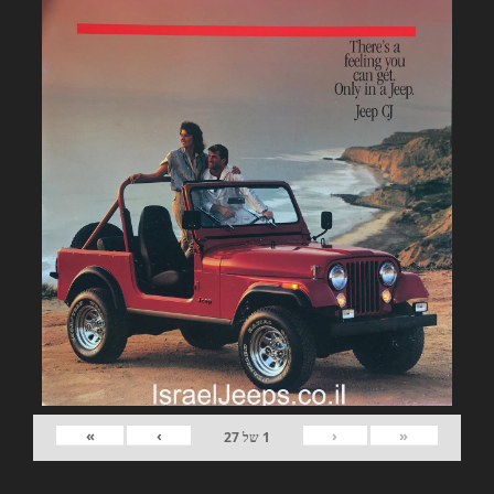
»
›
‹
«
1
של
27