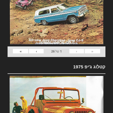
»
›
‹
«
1
של
26
קטלוג ג'יפ 1975