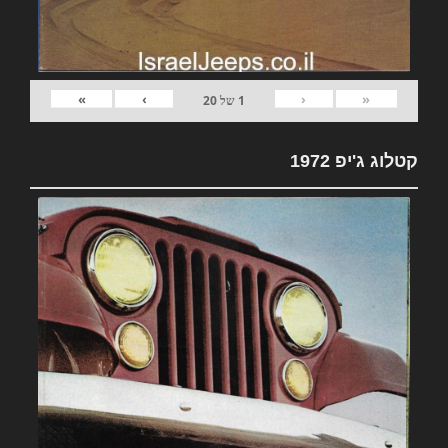
»
›
‹
«
1
של
20
קטלוג ג'יפ 1972