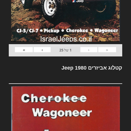
»
›
‹
«
1
של
25
קטלוג אביזרים Jeep 1980