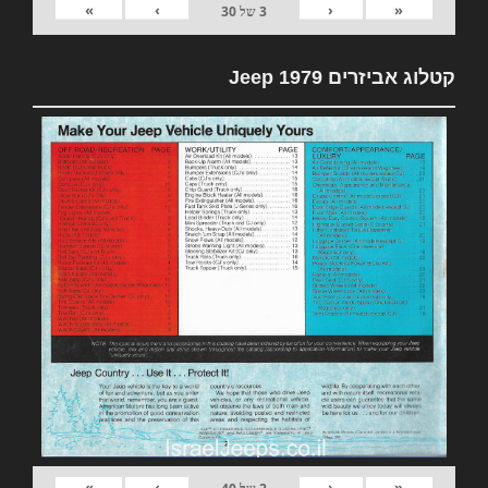
»
›
‹
«
3
של
30
קטלוג אביזרים 1979 Jeep
»
›
‹
«