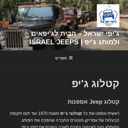
דילוג
לתוכן
ג'יפי ישראל – הבית לג'יפאים
ולמותג ג'יפ | ISRAEL JEEPS
תפריט
קטלוג ג'יפ
קטלוג Jeep אספנות
ראשית אספנו את כל
קטלוגי ג'יפ
משנת 1970 ועד תום תקופת
הבעלות של אמריקן-מוטורס החברה שהפכה את המותג
המופלא הזה לאייקוני וייצרה לאורך השנים את דגמי ג'יפי