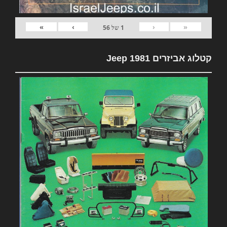
»
›
‹
«
1
של
56
קטלוג אביזרים 1981 Jeep