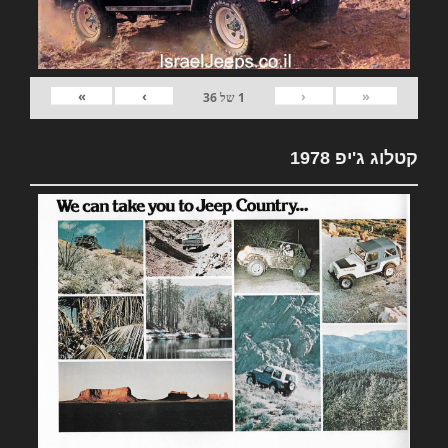
»
›
‹
«
1
של
36
קטלוג ג'יפ 1978