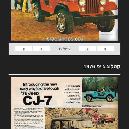
»
›
‹
«
2
של
19
קטלוג ג'יפ 1976