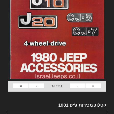
»
›
‹
«
1
של
16
קטלוג מכירות ג'יפ 1981