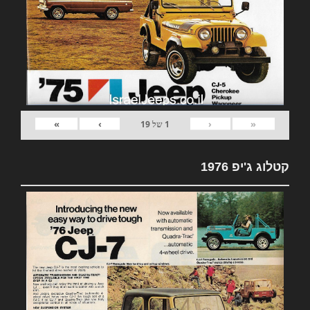
»
›
‹
«
1
של
19
קטלוג ג'יפ 1976