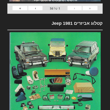
»
›
‹
«
1
של
56
קטלוג אביזרים 1981 Jeep