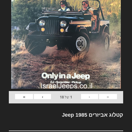
»
›
‹
«
1
של
18
קטלוג אביזרים Jeep 1985