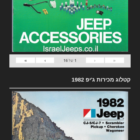
»
›
‹
«
1
של
16
קטלוג מכירות ג'יפ 1982