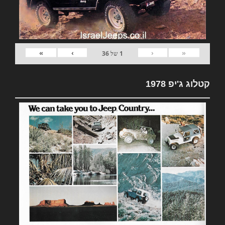
»
›
‹
«
1
של
36
קטלוג ג'יפ 1978