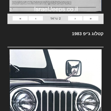
»
›
‹
«
2
של
14
קטלוג ג'יפ 1983