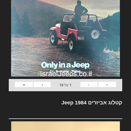
»
›
‹
«
1
של
16
קטלוג אביזרים Jeep 1984