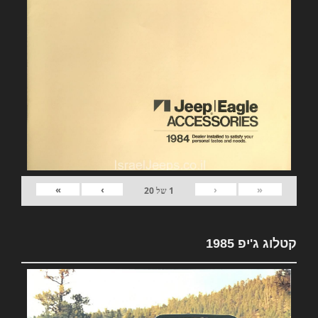
»
›
‹
«
1
של
20
קטלוג ג'יפ 1985