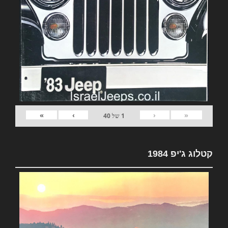
»
›
‹
«
1
של
40
קטלוג ג'יפ 1984