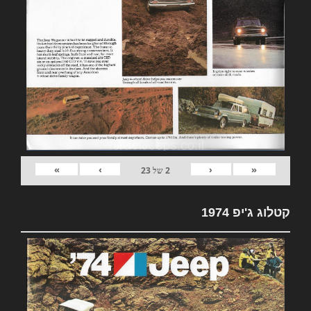
»
›
‹
«
2
של
23
קטלוג ג'יפ 1974