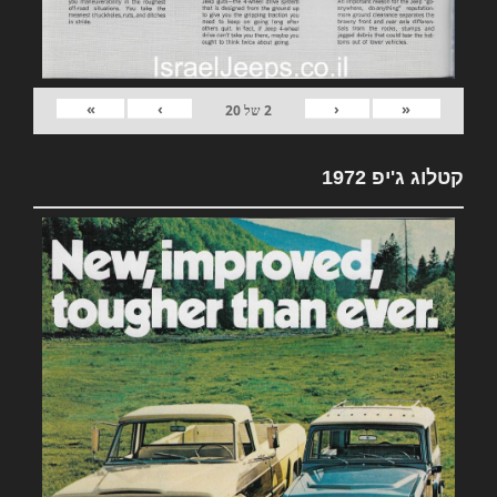
»
›
‹
«
2
של
20
קטלוג ג'יפ 1972