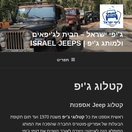
דילוג
לתוכן
ג'יפי ישראל – הבית לג'יפאים
ולמותג ג'יפ | ISRAEL JEEPS
תפריט
קטלוג ג'יפ
קטלוג Jeep אספנות
ראשית אספנו את כל
קטלוגי ג'יפ
משנת 1970 ועד תום תקופת
הבעלות של אמריקן-מוטורס החברה שהפכה את המותג
המופלא הזה לאייקוני וייצרה לאורך השנים את דגמי ג'יפי