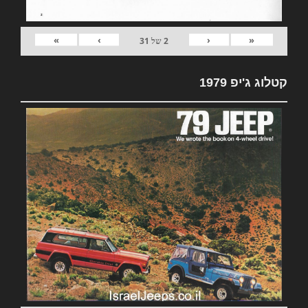
»
›
‹
«
2
של
31
קטלוג ג'יפ 1979