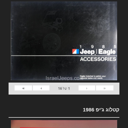
»
›
‹
«
1
של
16
קטלוג ג'יפ 1986