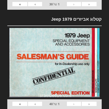
»
›
‹
«
1
של
30
קטלוג אביזרים 1979 Jeep
»
›
‹
«
1
של
40