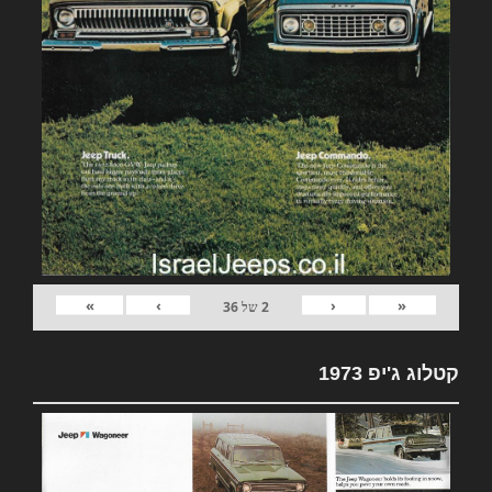
»
›
‹
«
2
של
36
קטלוג ג'יפ 1973