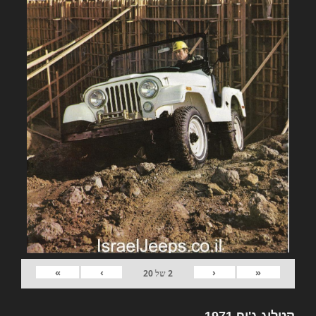
»
›
‹
«
2
של
20