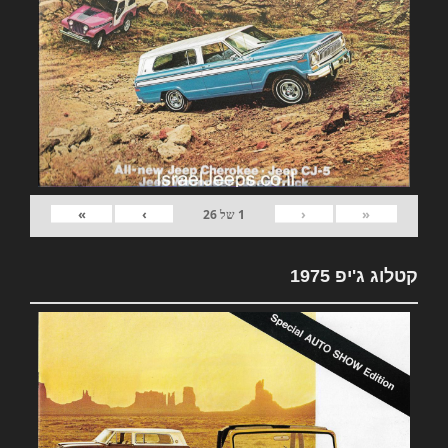
»
›
‹
«
1
של
26
קטלוג ג'יפ 1975