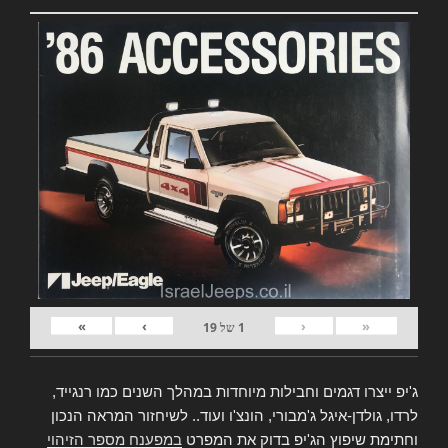
»
›
‹
«
1
של
19
ג'יפ ייצרו דגמים וחבילות מיוחדות במהלך השנים כמו רנגייד,
לרדו, גולדן-איגל ג'מבורי, הונצ'ו ועוד.. לשיחזור המראה הנכון
וחתימת שיפוץ הג'יפ בדוק את המפרט
במפענח מספר הזיהוי