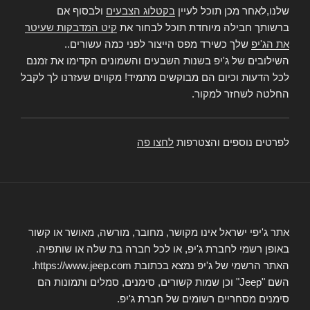
שלנו,לאחר מכן תוכל לעיין
בקטלוג הצבעים
ולבסוף אם
ברשותך חבילה מיוחדת תוכל לבחור את
קיט המדבקות שעיטר
את הג'יפ
שלך כשירד מפס הייצור לפני כמה עשורים..
השילובים של ג'יפ בשנות השבעים והשמונים הקדימו את זמנם
לכל הדעות וכיום הם מבוקשים מתמיד! מקווים שעזרנו לך לקבל
החלטה לשחזר למקור.
לפרטים נוספים והצטרפות
לחצו פה
אתר ג'יפי ישראל אינו מקושר, מחובר, מורשה, מאושר או קשור
באופן רשמי לחברת ג'יפ, או לכל חברה בת שלה או שותפיה.
האתר הרשמי של ג'יפ נמצא בכתובת https://www.jeep.com.
השם "Jeep" וכן שמות קשורים, סימנים, סמלים ותמונות הם
סימנים מסחריים רשומים של חברת ג'יפ.