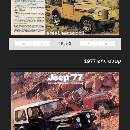
»
›
‹
«
2
של
19
קטלוג ג'יפ 1977