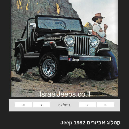
»
›
‹
«
1
של
62
קטלוג אביזרים 1982 Jeep