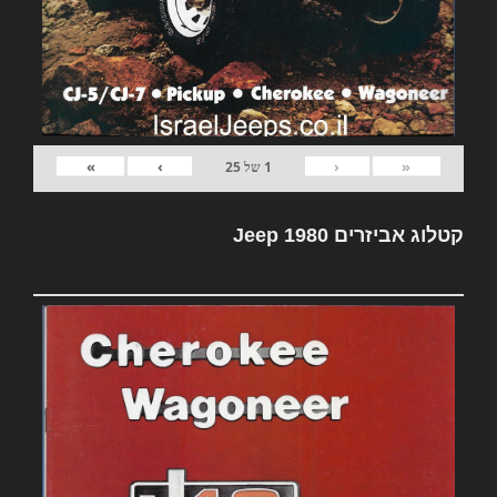
»
›
‹
«
1
של
25
קטלוג אביזרים Jeep 1980