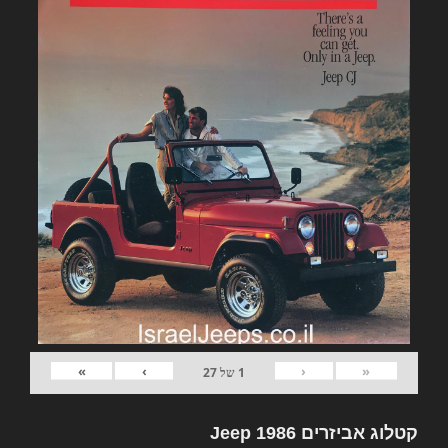
»
›
‹
«
1
של
27
קטלוג אביזרים Jeep 1986