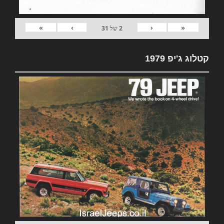
»
›
‹
«
2
של
31
קטלוג ג'יפ 1979