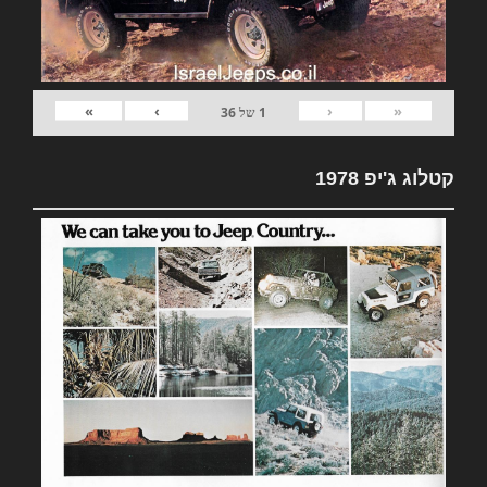
»
›
‹
«
1
של
36
קטלוג ג'יפ 1978