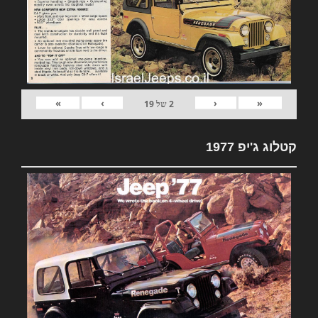
»
›
‹
«
2
של
19
קטלוג ג'יפ 1977