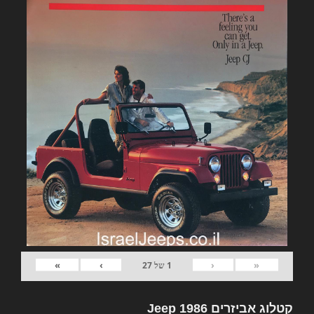
»
›
‹
«
1
של
27
קטלוג אביזרים Jeep 1986