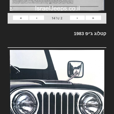
»
›
‹
«
2
של
14
קטלוג ג'יפ 1983