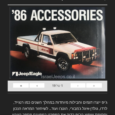
»
›
‹
«
1
של
19
ג'יפ ייצרו דגמים וחבילות מיוחדות במהלך השנים כמו רנגייד,
לרדו, גולדן-איגל ג'מבורי, הונצ'ו ועוד.. לשיחזור המראה הנכון
וחתימת שיפוץ הג'יפ בדוק את המפרט
במפענח מספר הזיהוי