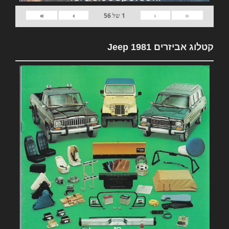
»
›
‹
«
1
של
56
קטלוג אביזרים 1981 Jeep