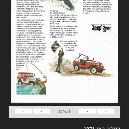
»
›
‹
«
3
של
20