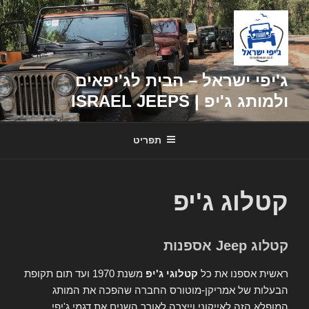
דילוג
לתוכן
ג'יפי ישראל – הבית לג'יפאים
ולמותג ג'יפ | ISRAEL JEEPS
תפריט
קטלוג ג'יפ
קטלוג Jeep אספנות
ראשית אספנו את כל
קטלוגי ג'יפ
משנת 1970 ועד תום תקופת
הבעלות של אמריקן-מוטורס החברה שהפכה את המותג
המופלא הזה לאייקוני וייצרה לאורך השנים את דגמי ג'יפי