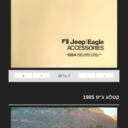
»
›
‹
«
1
של
20
קטלוג ג'יפ 1985