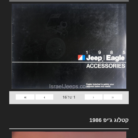
»
›
‹
«
1
של
16
קטלוג ג'יפ 1986