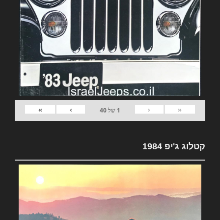
»
›
‹
«
1
של
40
קטלוג ג'יפ 1984