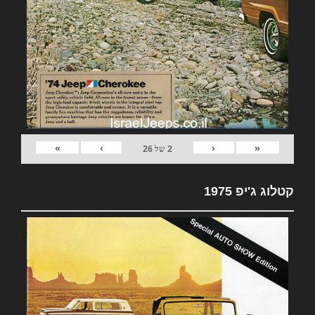
»
›
‹
«
2
של
26
קטלוג ג'יפ 1975