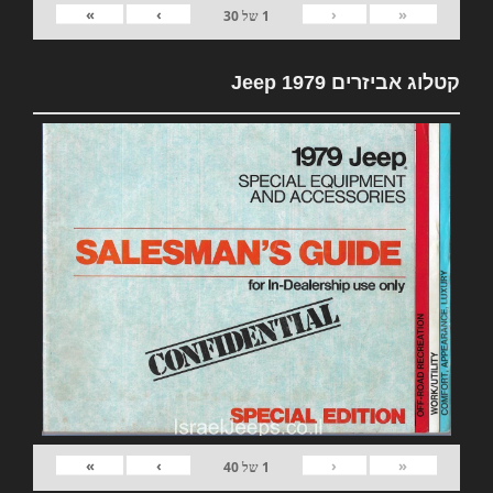
»
›
‹
«
1
של
30
קטלוג אביזרים 1979 Jeep
»
›
‹
«
1
של
40