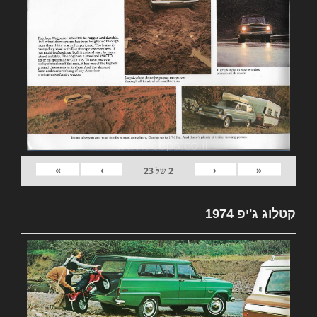
»
›
‹
«
2
של
23
קטלוג ג'יפ 1974