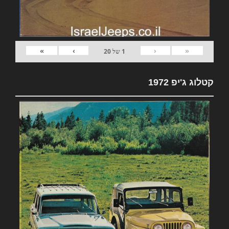
»
›
‹
«
1
של
20
קטלוג ג'יפ 1972