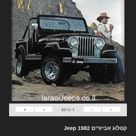
»
›
‹
«
1
של
62
קטלוג אביזרים 1982 Jeep