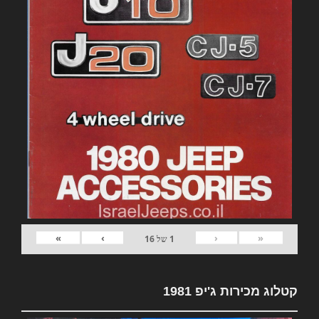
»
›
‹
«
1
של
16
קטלוג מכירות ג'יפ 1981