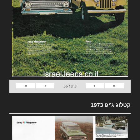
»
›
‹
«
3
של
36
קטלוג ג'יפ 1973