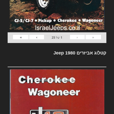
»
›
‹
«
1
של
25
קטלוג אביזרים Jeep 1980