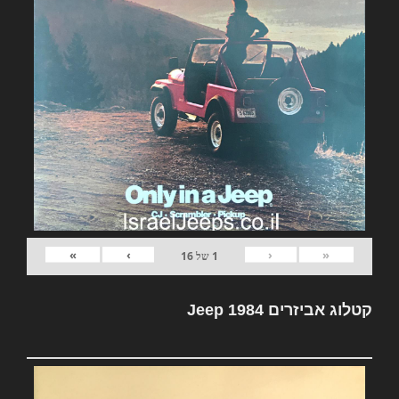
»
›
‹
«
1
של
16
קטלוג אביזרים Jeep 1984