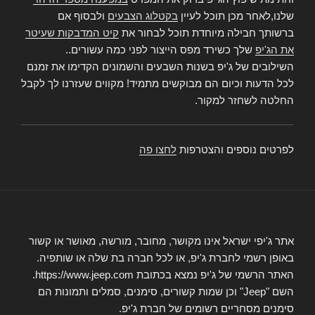
שלנו,לאחר מכן תוכל לעיין
בקטלוג הצבעים
ולבסוף אם
ברשותך חבילה מיוחדת תוכל לבחור את
קיט המדבקות שעיטר
את הג'יפ
שלך כשירד מפס הייצור לפני כמה עשורים..
השילובים של ג'יפ בשנות השבעים והשמונים הקדימו את זמנם
לכל הדעות וכיום הם מבוקשים מתמיד! מקווים שעזרנו לך לקבל
החלטה לשחזר למקור.
לפרטים נוספים והצטרפות
לחצו פה
אתר ג'יפי ישראל אינו מקושר, מחובר, מורשה, מאושר או קשור
באופן רשמי לחברת ג'יפ, או לכל חברה בת שלה או שותפיה.
האתר הרשמי של ג'יפ נמצא בכתובת https://www.jeep.com.
השם "Jeep" וכן שמות קשורים, סימנים, סמלים ותמונות הם
סימנים מסחריים רשומים של חברת ג'יפ.