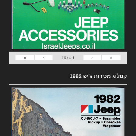
»
›
‹
«
1
של
16
קטלוג מכירות ג'יפ 1982