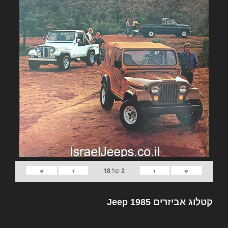
»
›
‹
«
2
של
18
קטלוג אביזרים Jeep 1985