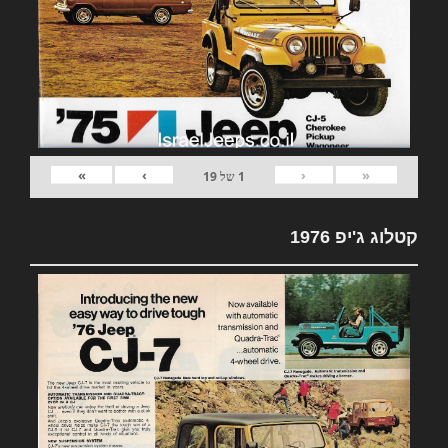
»
›
‹
«
1
של
19
קטלוג ג'יפ 1976