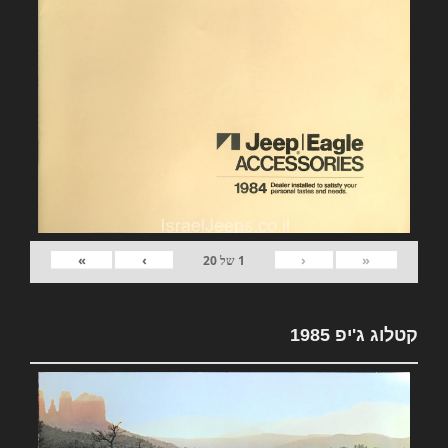
»
›
‹
«
1
של
20
קטלוג ג'יפ 1985