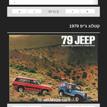
»
›
‹
«
2
של
31
קטלוג ג'יפ 1979