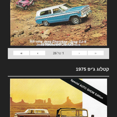
»
›
‹
«
1
של
26
קטלוג ג'יפ 1975