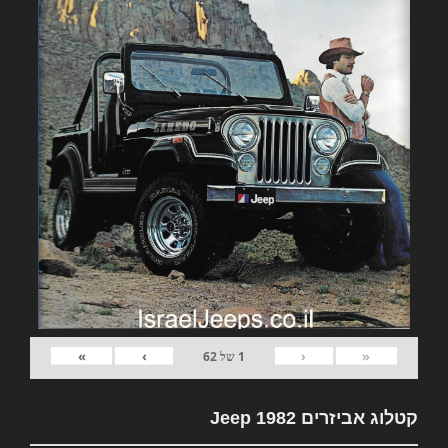
»
›
‹
«
1
של
62
קטלוג אביזרים 1982 Jeep