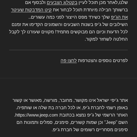
שלנו,לאחר מכן תוכל לעיין
בקטלוג הצבעים
ולבסוף אם
ברשותך חבילה מיוחדת תוכל לבחור את
קיט המדבקות שעיטר
את הג'יפ
שלך כשירד מפס הייצור לפני כמה עשורים..
השילובים של ג'יפ בשנות השבעים והשמונים הקדימו את זמנם
לכל הדעות וכיום הם מבוקשים מתמיד! מקווים שעזרנו לך לקבל
החלטה לשחזר למקור.
לפרטים נוספים והצטרפות
לחצו פה
אתר ג'יפי ישראל אינו מקושר, מחובר, מורשה, מאושר או קשור
באופן רשמי לחברת ג'יפ, או לכל חברה בת שלה או שותפיה.
האתר הרשמי של ג'יפ נמצא בכתובת https://www.jeep.com.
השם "Jeep" וכן שמות קשורים, סימנים, סמלים ותמונות הם
סימנים מסחריים רשומים של חברת ג'יפ.