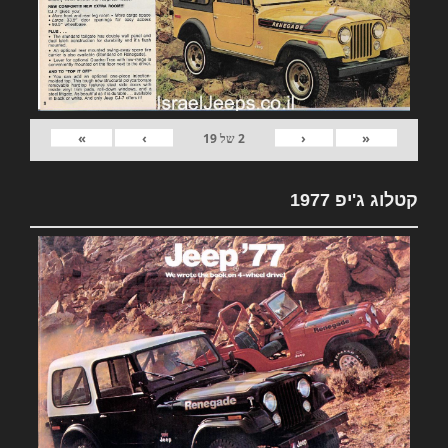
»
›
‹
«
2
של
19
קטלוג ג'יפ 1977