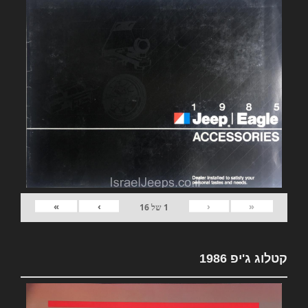
»
›
‹
«
1
של
16
קטלוג ג'יפ 1986