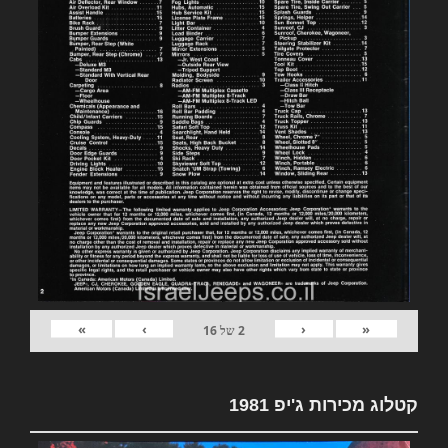
»
›
‹
«
2
של
16
קטלוג מכירות ג'יפ 1981