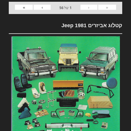
»
›
‹
«
1
של
56
קטלוג אביזרים 1981 Jeep