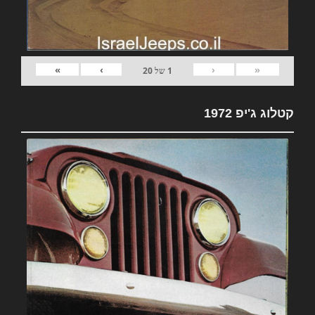
»
›
‹
«
1
של
20
קטלוג ג'יפ 1972