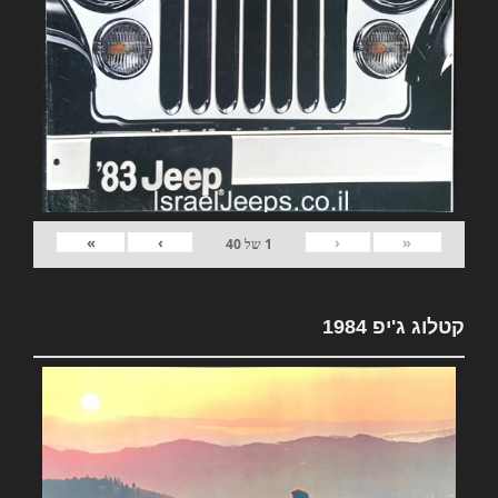
»
›
‹
«
1
של
40
קטלוג ג'יפ 1984