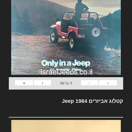
»
›
‹
«
1
של
16
קטלוג אביזרים Jeep 1984