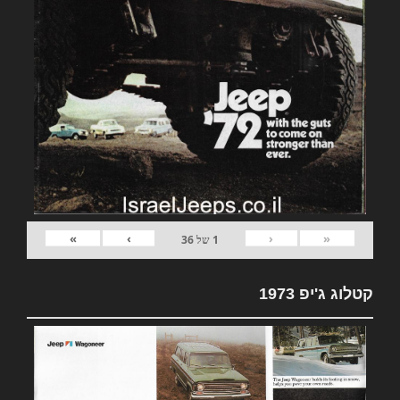
»
›
‹
«
1
של
36
קטלוג ג'יפ 1973