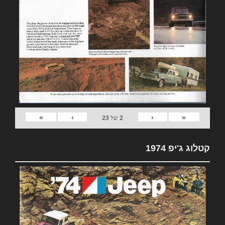
»
›
‹
«
2
של
23
קטלוג ג'יפ 1974