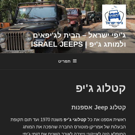
דילוג
לתוכן
ג'יפי ישראל – הבית לג'יפאים
ולמותג ג'יפ | ISRAEL JEEPS
תפריט
קטלוג ג'יפ
קטלוג Jeep אספנות
ראשית אספנו את כל
קטלוגי ג'יפ
משנת 1970 ועד תום תקופת
הבעלות של אמריקן-מוטורס החברה שהפכה את המותג
המופלא הזה לאייקוני וייצרה לאורך השנים את דגמי ג'יפי