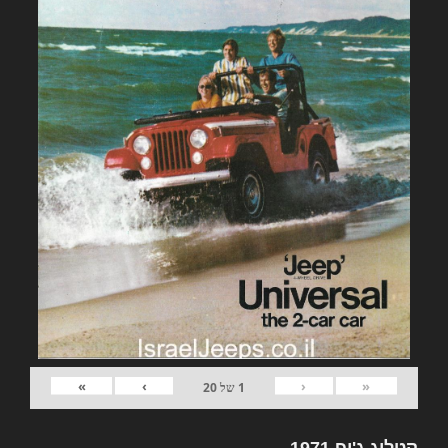
»
›
‹
«
1
של
20