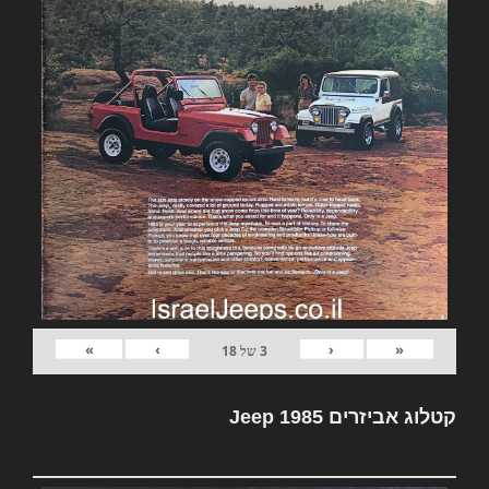
»
›
‹
«
3
של
18
קטלוג אביזרים Jeep 1985