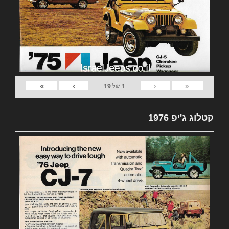
»
›
‹
«
1
של
19
קטלוג ג'יפ 1976