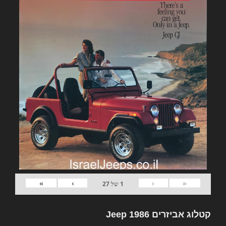
»
›
‹
«
1
של
27
קטלוג אביזרים Jeep 1986