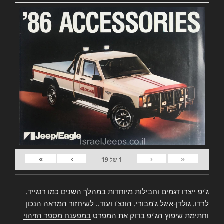
»
›
‹
«
1
של
19
ג'יפ ייצרו דגמים וחבילות מיוחדות במהלך השנים כמו רנגייד,
לרדו, גולדן-איגל ג'מבורי, הונצ'ו ועוד.. לשיחזור המראה הנכון
וחתימת שיפוץ הג'יפ בדוק את המפרט
במפענח מספר הזיהוי