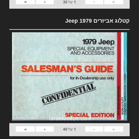
»
›
‹
«
1
של
30
קטלוג אביזרים 1979 Jeep
»
›
‹
«
1
של
40