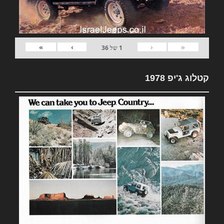
»
›
‹
«
1
של
36
קטלוג ג'יפ 1978