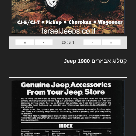
»
›
‹
«
1
של
25
קטלוג אביזרים Jeep 1980