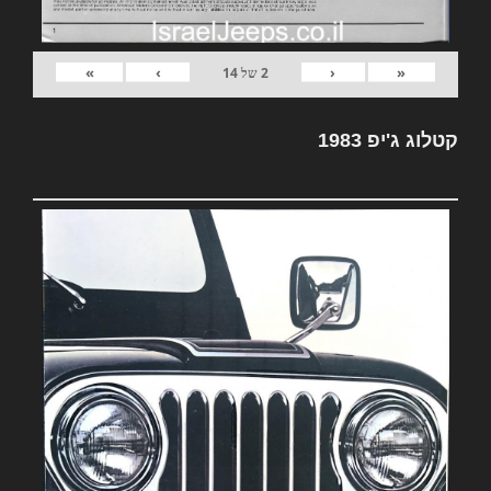
»
›
‹
«
2
של
14
קטלוג ג'יפ 1983