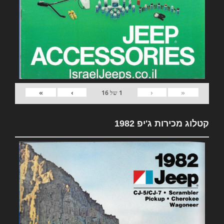
»
›
‹
«
1
של
16
קטלוג מכירות ג'יפ 1982