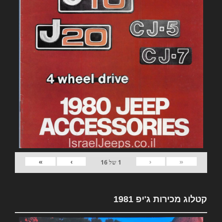
»
›
‹
«
1
של
16
קטלוג מכירות ג'יפ 1981