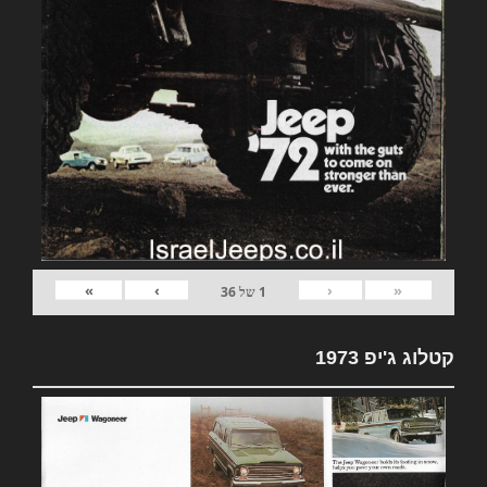
»
›
‹
«
1
של
36
קטלוג ג'יפ 1973