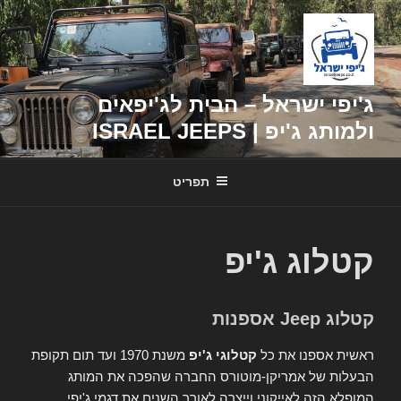
דילוג
לתוכן
ג'יפי ישראל – הבית לג'יפאים
ולמותג ג'יפ | ISRAEL JEEPS
תפריט
קטלוג ג'יפ
קטלוג Jeep אספנות
ראשית אספנו את כל
קטלוגי ג'יפ
משנת 1970 ועד תום תקופת
הבעלות של אמריקן-מוטורס החברה שהפכה את המותג
המופלא הזה לאייקוני וייצרה לאורך השנים את דגמי ג'יפי