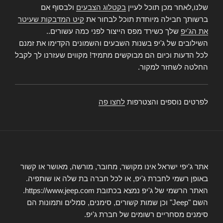
שלנו,לאחר מכן תוכל לעיין
בקטלוג הצבעים
ולבסוף אם
ברשותך חבילה מיוחדת תוכל לבחור את
קיט המדבקות שעיטר
את הג'יפ
שלך כשירד מפס הייצור לפני כמה עשורים..
השילובים של ג'יפ בשנות השבעים והשמונים הקדימו את זמנם
לכל הדעות וכיום הם מבוקשים מתמיד! מקווים שעזרנו לך לקבל
החלטה לשחזר למקור.
לפרטים נוספים והצטרפות
לחצו פה
אתר ג'יפי ישראל אינו מקושר, מחובר, מורשה, מאושר או קשור
באופן רשמי לחברת ג'יפ, או לכל חברה בת שלה או שותפיה.
האתר הרשמי של ג'יפ נמצא בכתובת https://www.jeep.com.
השם "Jeep" וכן שמות קשורים, סימנים, סמלים ותמונות הם
סימנים מסחריים רשומים של חברת ג'יפ.