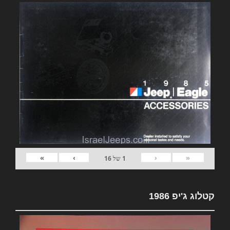
»
›
‹
«
1
של
16
קטלוג ג'יפ 1986