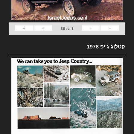
»
›
‹
«
1
של
36
קטלוג ג'יפ 1978