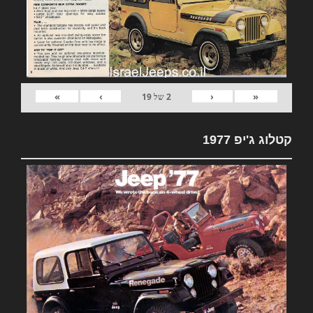
»
›
‹
«
2
של
19
קטלוג ג'יפ 1977