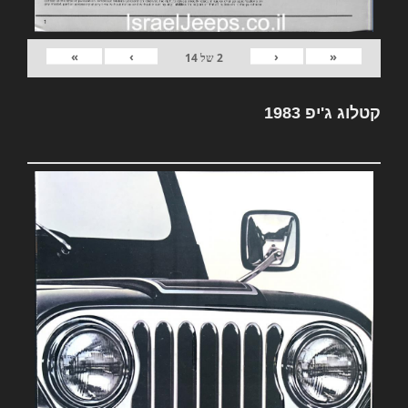
»
›
‹
«
2
של
14
קטלוג ג'יפ 1983