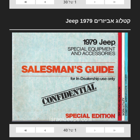
»
›
‹
«
1
של
30
קטלוג אביזרים 1979 Jeep
»
›
‹
«
1
של
40