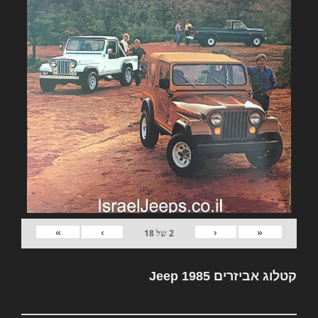
»
›
‹
«
2
של
18
קטלוג אביזרים Jeep 1985