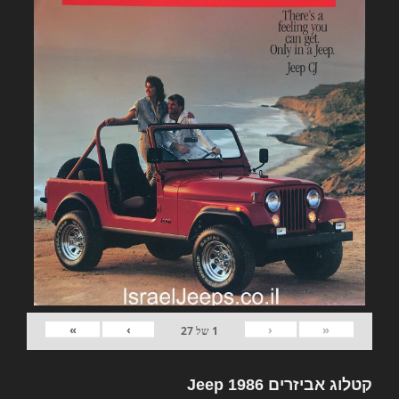
»
›
‹
«
1
של
27
קטלוג אביזרים Jeep 1986