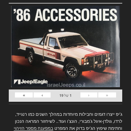
»
›
‹
«
1
של
19
ג'יפ ייצרו דגמים וחבילות מיוחדות במהלך השנים כמו רנגייד,
לרדו, גולדן-איגל ג'מבורי, הונצ'ו ועוד.. לשיחזור המראה הנכון
וחתימת שיפוץ הג'יפ בדוק את המפרט
במפענח מספר הזיהוי