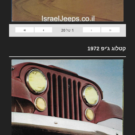
»
›
‹
«
1
של
20
קטלוג ג'יפ 1972