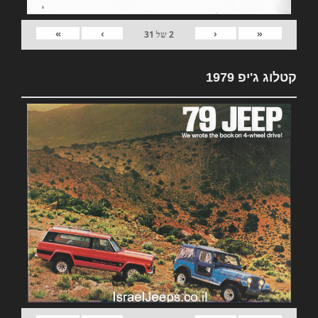
»
›
‹
«
2
של
31
קטלוג ג'יפ 1979