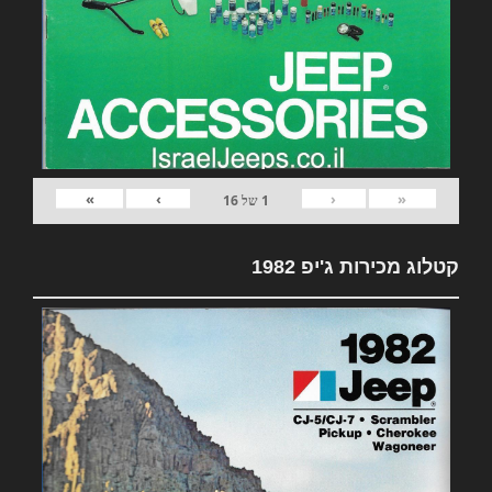
»
›
‹
«
1
של
16
קטלוג מכירות ג'יפ 1982