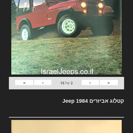
»
›
‹
«
2
של
16
קטלוג אביזרים Jeep 1984