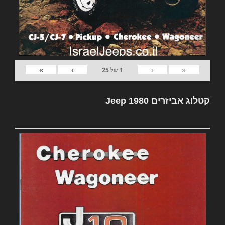
»
›
‹
«
1
של
25
קטלוג אביזרים Jeep 1980