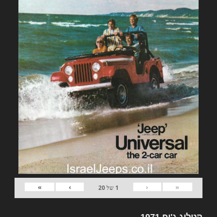
»
›
‹
«
1
של
20