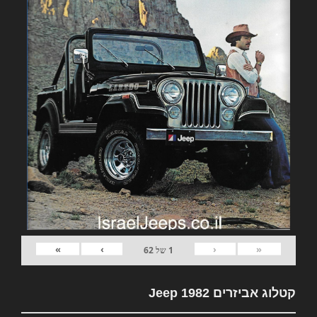
»
›
‹
«
1
של
62
קטלוג אביזרים 1982 Jeep