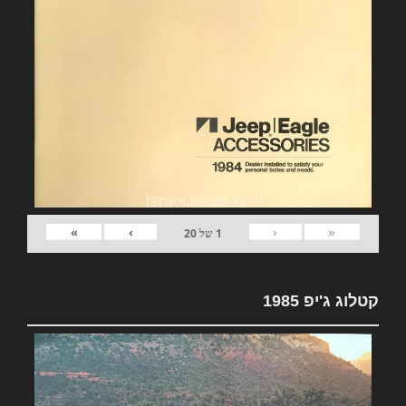
»
›
‹
«
1
של
20
קטלוג ג'יפ 1985