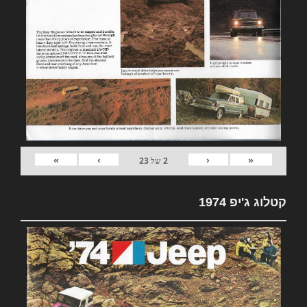
»
›
‹
«
2
של
23
קטלוג ג'יפ 1974