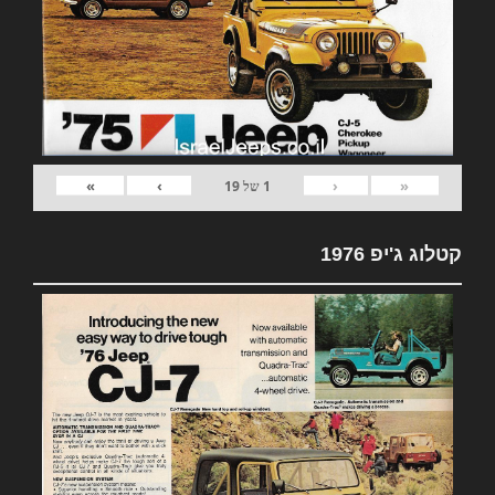
»
›
‹
«
1
של
19
קטלוג ג'יפ 1976