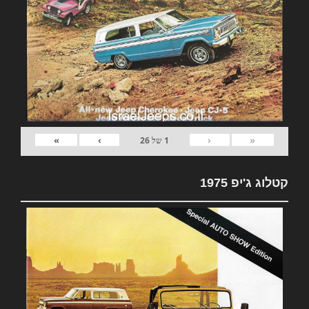
»
›
‹
«
1
של
26
קטלוג ג'יפ 1975