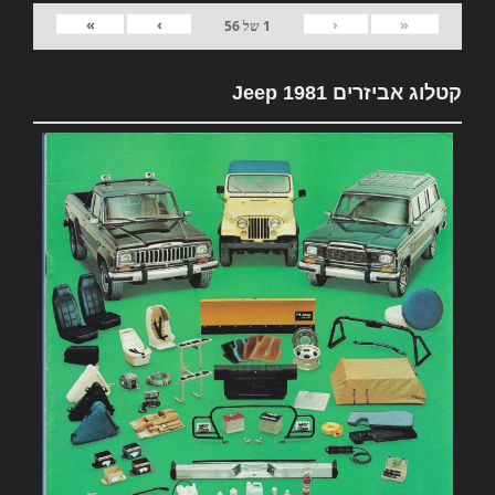
»
›
‹
«
1
של
56
קטלוג אביזרים 1981 Jeep