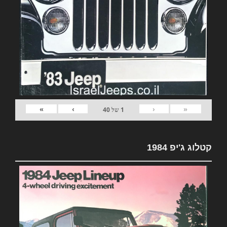
»
›
‹
«
1
של
40
קטלוג ג'יפ 1984