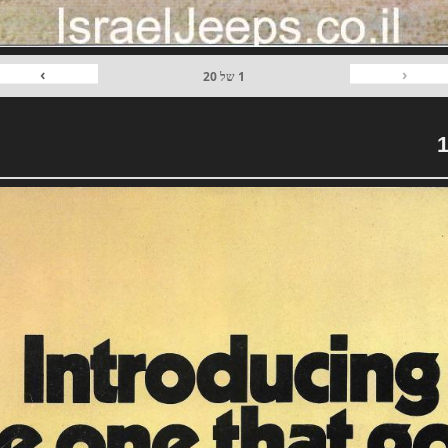
›
‹
1
של
20