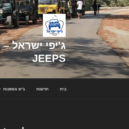
דילוג
לתוכן
JEEPS
בית
חדשות
ג'יפ אספנות