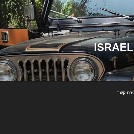
ג'יפי ישראל – הבית לג'יפאים ולמותג ג'יפ | ISRAEL
ירת קשר