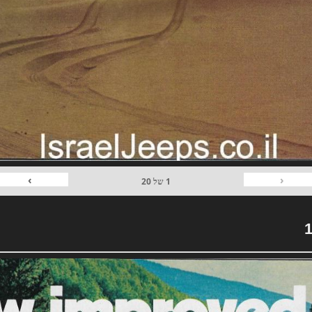
›
‹
1
של
20