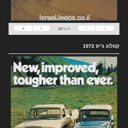
»
›
‹
«
1
של
20
קטלוג ג'יפ 1972