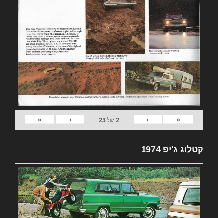
»
›
‹
«
2
של
23
קטלוג ג'יפ 1974