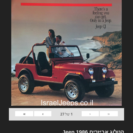
»
›
‹
«
1
של
27
קטלוג אביזרים Jeep 1986