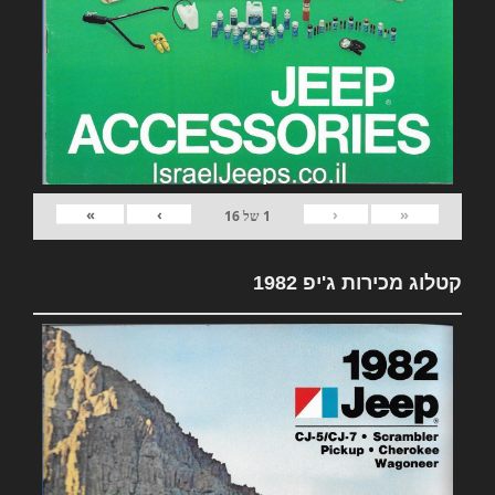
»
›
‹
«
1
של
16
קטלוג מכירות ג'יפ 1982