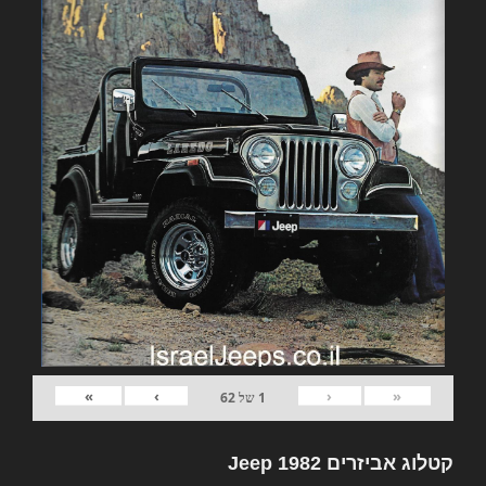
»
›
‹
«
1
של
62
קטלוג אביזרים 1982 Jeep