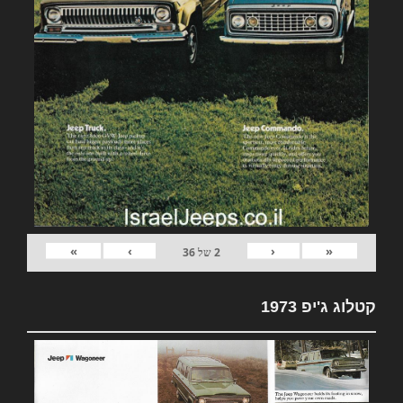
»
›
‹
«
2
של
36
קטלוג ג'יפ 1973