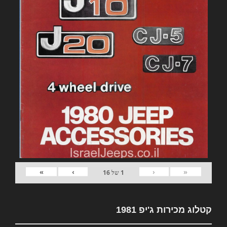
»
›
‹
«
1
של
16
קטלוג מכירות ג'יפ 1981