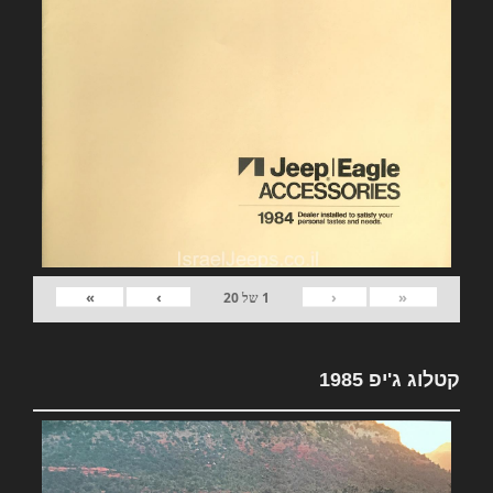
»
›
‹
«
1
של
20
קטלוג ג'יפ 1985