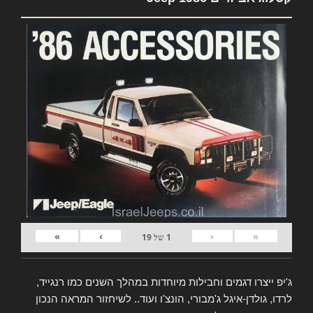
»
›
‹
«
1
של
19
ג'יפ ייצרו דגמים וחבילות מיוחדות במהלך השנים כמו רנגייד,
לרדו, גולדן-איגל ג'מבורי, הונצ'ו ועוד.. לשיחזור המראה הנכון