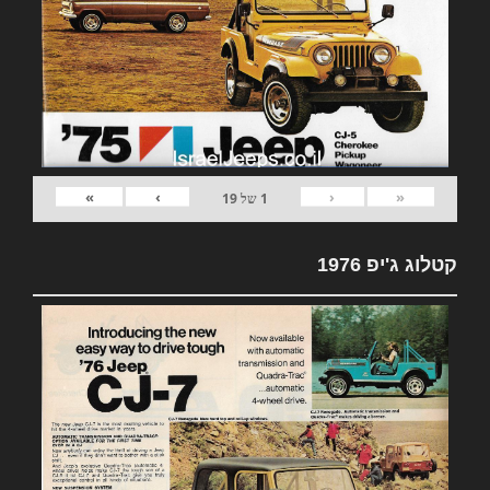
»
›
‹
«
1
של
19
קטלוג ג'יפ 1976