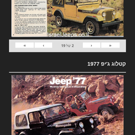
»
›
‹
«
2
של
19
קטלוג ג'יפ 1977