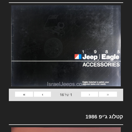
»
›
‹
«
1
של
16
קטלוג ג'יפ 1986