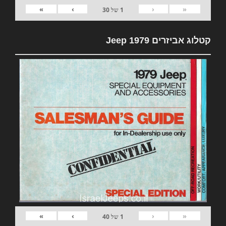
»
›
‹
«
1
של
30
קטלוג אביזרים 1979 Jeep
»
›
‹
«
1
של
40