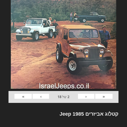
»
›
‹
«
2
של
18
קטלוג אביזרים Jeep 1985