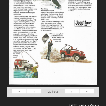
»
›
‹
«
3
של
20