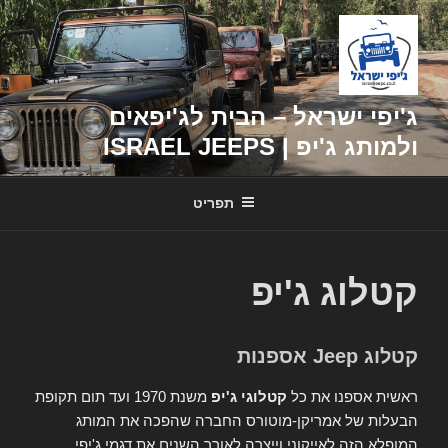
דילוג
לתוכן
ג'יפי ישראל – הבית לג'יפאים
ולמותג ג'יפ | ISRAEL JEEPS
תפריט
קטלוג ג'יפ
קטלוג Jeep אספנות
ראשית אספנו את כל
קטלוגי ג'יפ
משנת 1970 ועד תום תקופת
הבעלות של אמריקן-מוטורס החברה שהפכה את המותג
המופלא הזה לאייקוני וייצרה לאורך השנים את דגמי ג'יפי