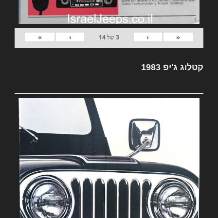
»
›
‹
«
3
של
14
קטלוג ג'יפ 1983