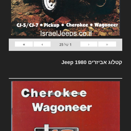
»
›
‹
«
1
של
25
קטלוג אביזרים Jeep 1980