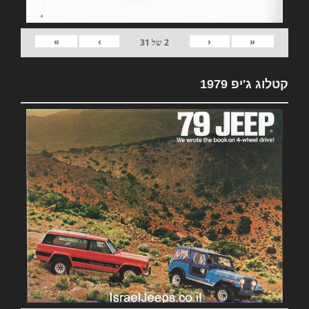
»
›
‹
«
2
של
31
קטלוג ג'יפ 1979