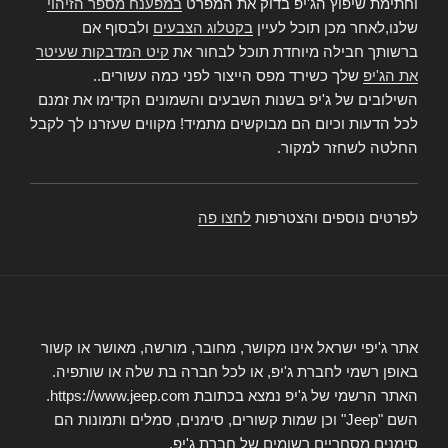
וחתימת שיפוץ הג'יפ בדוק את המפרט
במפענח מספר הזיהוי
שלנו,לאחר מכן תוכל לעיין
בקטלוג הצבעים
ולבסוף אם
ברשותך חבילה מיוחדת תוכל לבחור את
קיט המדבקות שעיטר
את הג'יפ
שלך כשירד מפס הייצור לפני כמה עשורים..
השילובים של ג'יפ בשנות השבעים והשמונים הקדימו את זמנם
לכל הדעות וכיום הם מבוקשים מתמיד! מקווים שעזרנו לך לקבל
החלטה לשחזר למקור.
לפרטים נוספים והצטרפות
לחצו פה
אתר ג'יפי ישראל אינו מקושר, מחובר, מורשה, מאושר או קשור
באופן רשמי לחברת ג'יפ, או לכל חברה בת שלה או שותפיה.
האתר הרשמי של ג'יפ נמצא בכתובת https://www.jeep.com.
השם "Jeep" וכן שמות קשורים, סימנים, סמלים ותמונות הם
סימנים מסחריים רשומים של חברת ג'יפ.