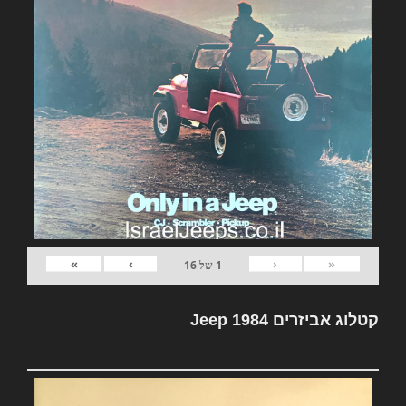
»
›
‹
«
1
של
16
קטלוג אביזרים Jeep 1984