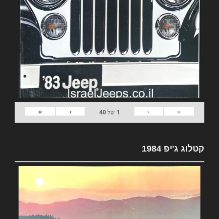
»
›
‹
«
1
של
40
קטלוג ג'יפ 1984