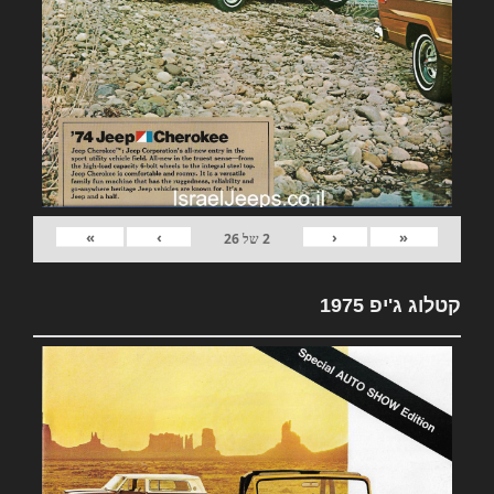
»
›
‹
«
2
של
26
קטלוג ג'יפ 1975