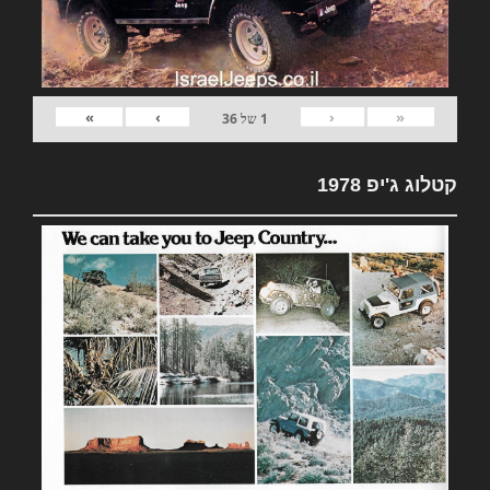
»
›
‹
«
1
של
36
קטלוג ג'יפ 1978