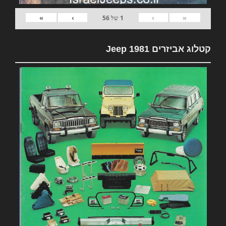
»
›
‹
«
1
של
56
קטלוג אביזרים 1981 Jeep