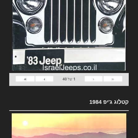
»
›
‹
«
1
של
40
קטלוג ג'יפ 1984