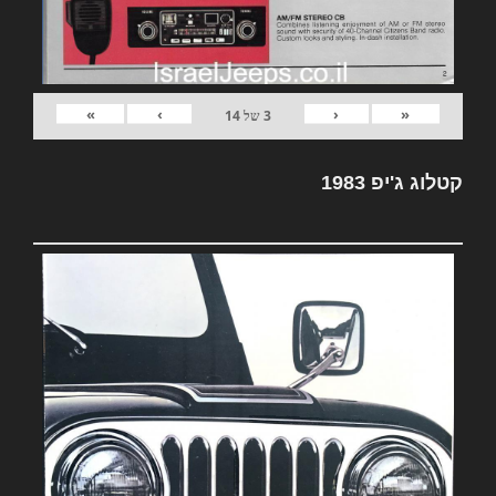
»
›
‹
«
3
של
14
קטלוג ג'יפ 1983