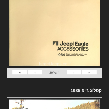
»
›
‹
«
1
של
20
קטלוג ג'יפ 1985