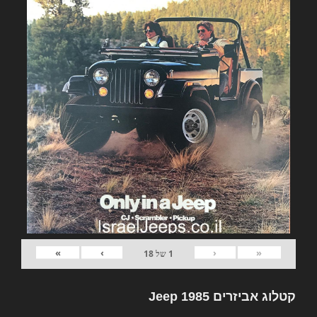
»
›
‹
«
1
של
18
קטלוג אביזרים Jeep 1985