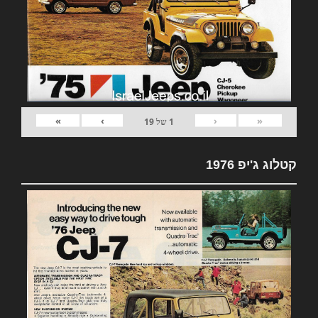
»
›
‹
«
1
של
19
קטלוג ג'יפ 1976