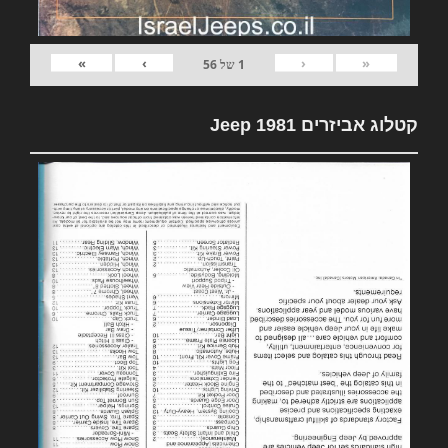
»
›
‹
«
1
של
56
קטלוג אביזרים 1981 Jeep