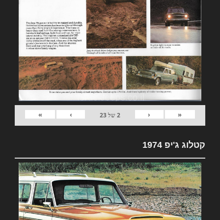
»
›
‹
«
2
של
23
קטלוג ג'יפ 1974