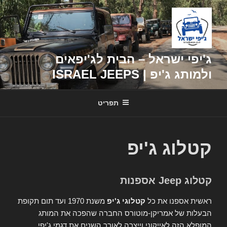
דילוג
לתוכן
ג'יפי ישראל – הבית לג'יפאים
ולמותג ג'יפ | ISRAEL JEEPS
תפריט
קטלוג ג'יפ
קטלוג Jeep אספנות
ראשית אספנו את כל
קטלוגי ג'יפ
משנת 1970 ועד תום תקופת
הבעלות של אמריקן-מוטורס החברה שהפכה את המותג
המופלא הזה לאייקוני וייצרה לאורך השנים את דגמי ג'יפי