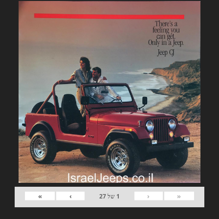
»
›
‹
«
1
של
27