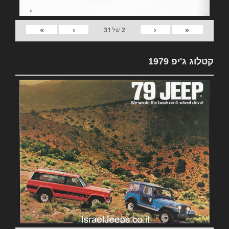
»
›
‹
«
2
של
31
קטלוג ג'יפ 1979