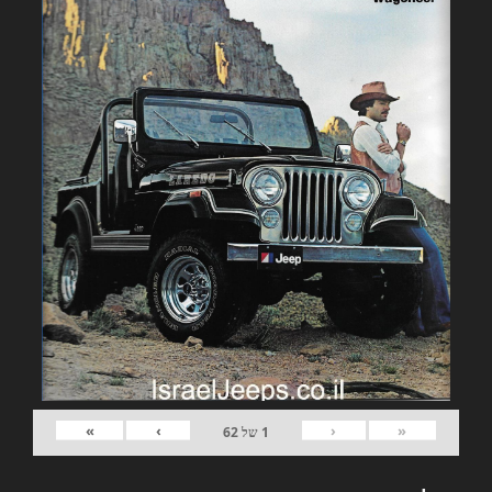
»
›
‹
«
1
של
62