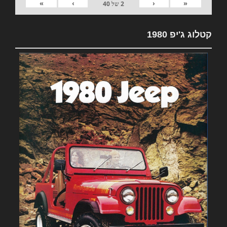
»
›
‹
«
2
של
40
קטלוג ג'יפ 1980