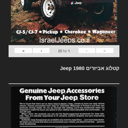
»
›
‹
«
1
של
25
קטלוג אביזרים Jeep 1980