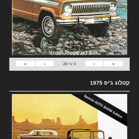
»
›
‹
«
3
של
26
קטלוג ג'יפ 1975