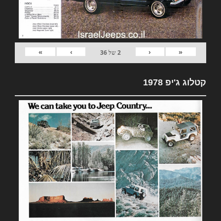
»
›
‹
«
2
של
36
קטלוג ג'יפ 1978