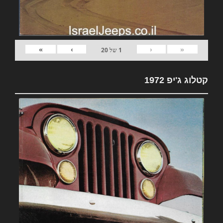
»
›
‹
«
1
של
20
קטלוג ג'יפ 1972