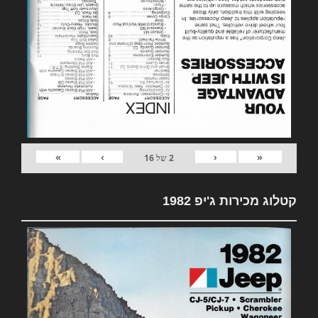
»
›
‹
«
2
של
16
קטלוג מכירות ג'יפ 1982