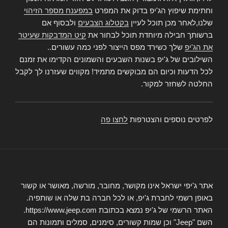
וחתימת שיפוץ הג'יפ בדוק את המפרט
במפענח מספר הזיהוי
שלנו,לאחר מכן תוכל לעיין
בקטלוג הצבעים
ולבסוף אם
ברשותך חבילה מיוחדת תוכל לבחור את
קיט המדבקות שעיטר
את הג'יפ
שלך כשירד מפס הייצור לפני כמה עשורים..
השילובים של ג'יפ בשנות השבעים והשמונים הקדימו את זמנם
לכל הדעות וכיום הם מבוקשים מתמיד! מקווים שעזרנו לך לקבל
החלטה לשחזר למקור.
לפרטים נוספים והצטרפות
לחצו פה
אתר ג'יפי ישראל אינו מקושר, מחובר, מורשה, מאושר או קשור
באופן רשמי לחברת ג'יפ, או לכל חברה בת שלה או שותפיה.
האתר הרשמי של ג'יפ נמצא בכתובת https://www.jeep.com.
השם "Jeep" וכן שמות קשורים, סימנים, סמלים ותמונות הם