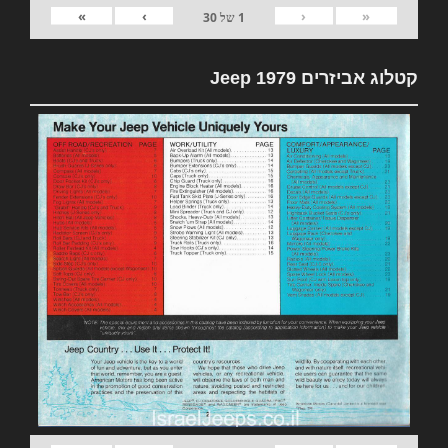
»
›
‹
«
1
של
30
קטלוג אביזרים 1979 Jeep