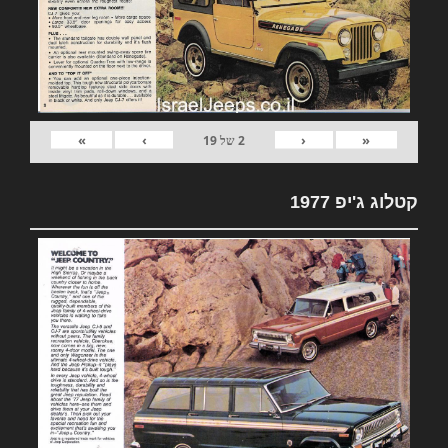
»
›
‹
«
2
של
19
קטלוג ג'יפ 1977