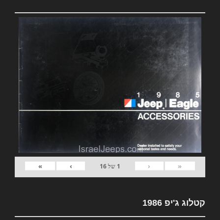
»
›
‹
«
1
של
16
קטלוג ג'יפ 1986