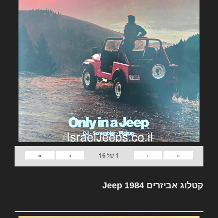
»
›
‹
«
1
של
16
קטלוג אביזרים Jeep 1984