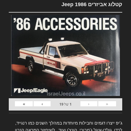
קטלוג אביזרים Jeep 1986
»
›
‹
«
1
של
19
ג'יפ ייצרו דגמים וחבילות מיוחדות במהלך השנים כמו רנגייד,
לרדו, גולדן-איגל ג'מבורי, הונצ'ו ועוד.. לשיחזור המראה הנכון