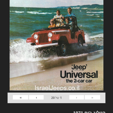
»
›
‹
«
1
של
20