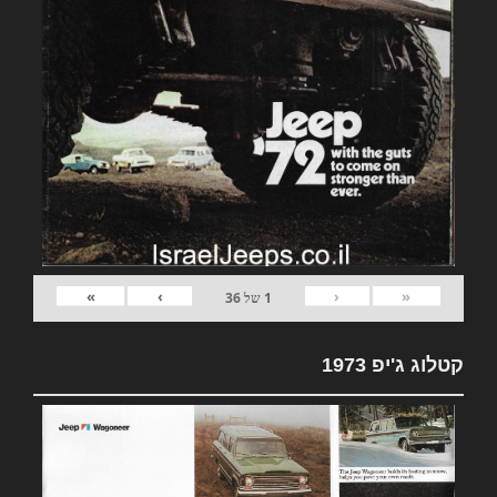
»
›
‹
«
1
של
36
קטלוג ג'יפ 1973