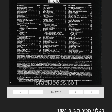
»
›
‹
«
2
של
16
קטלוג מכירות ג'יפ 1981