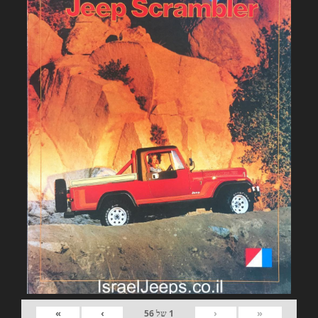
»
›
‹
«
1
של
56