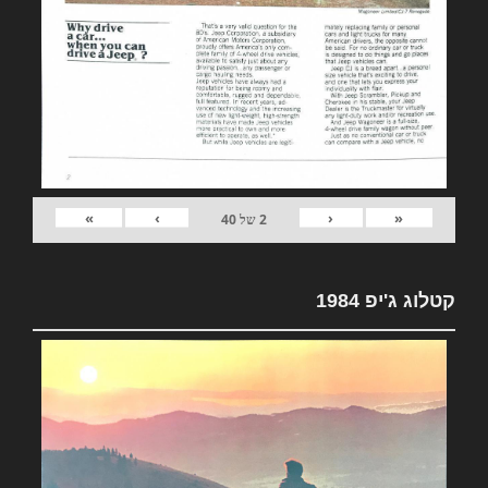
»
›
‹
«
2
של
40
קטלוג ג'יפ 1984