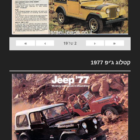
»
›
‹
«
2
של
19
קטלוג ג'יפ 1977