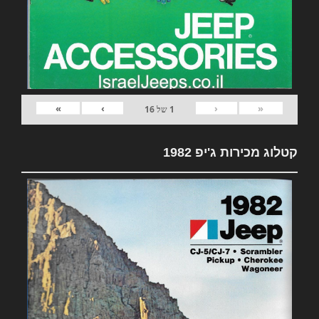
»
›
‹
«
1
של
16
קטלוג מכירות ג'יפ 1982