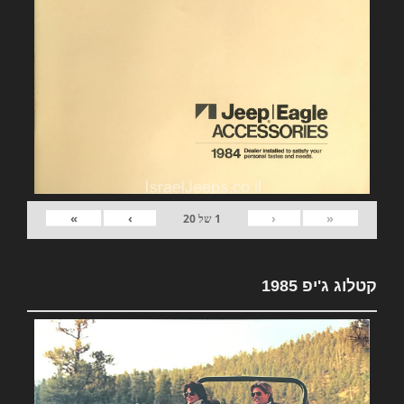
»
›
‹
«
1
של
20
קטלוג ג'יפ 1985