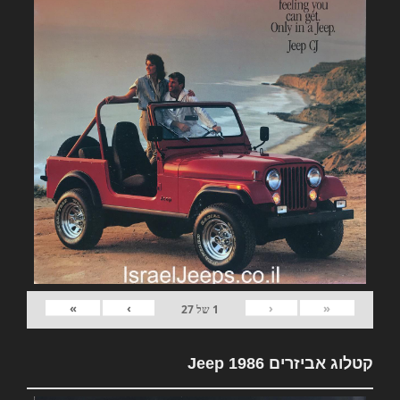
»
›
‹
«
1
של
27
קטלוג אביזרים Jeep 1986