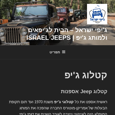
דילוג
לתוכן
ג'יפי ישראל – הבית לג'יפאים
ולמותג ג'יפ | ISRAEL JEEPS
תפריט
קטלוג ג'יפ
קטלוג Jeep אספנות
ראשית אספנו את כל
קטלוגי ג'יפ
משנת 1970 ועד תום תקופת
הבעלות של אמריקן-מוטורס החברה שהפכה את המותג
המופלא הזה לאייקוני וייצרה לאורך השנים את דגמי ג'יפי