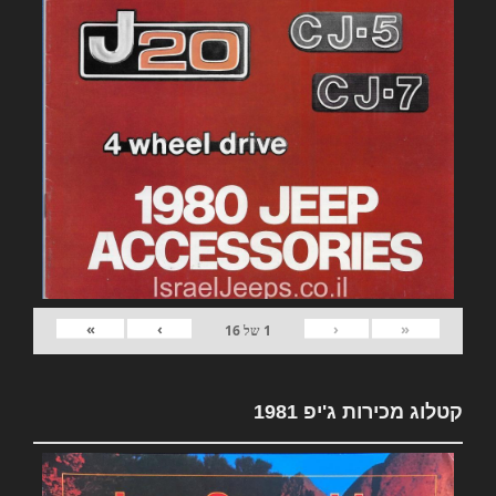
»
›
‹
«
1
של
16
קטלוג מכירות ג'יפ 1981