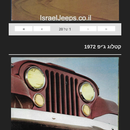
»
›
‹
«
1
של
20
קטלוג ג'יפ 1972