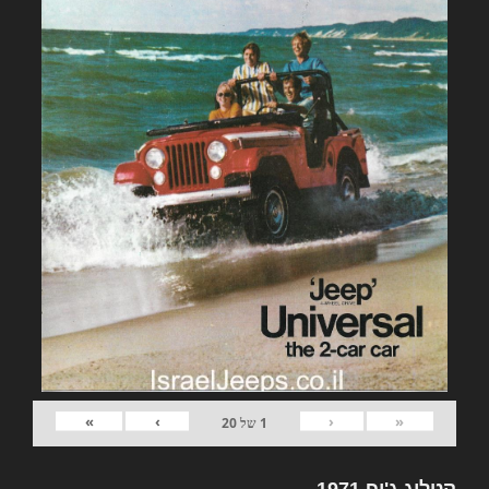
»
›
‹
«
1
של
20