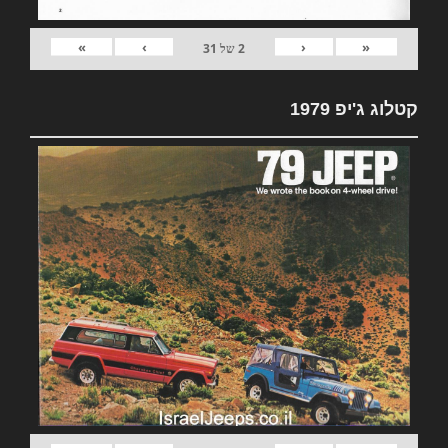
»
›
‹
«
2
של
31
קטלוג ג'יפ 1979