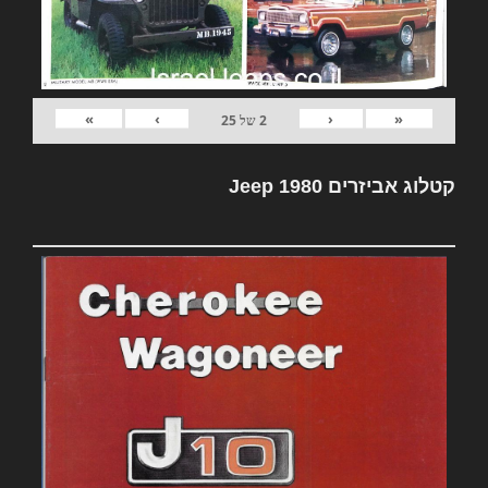
»
›
‹
«
2
של
25
קטלוג אביזרים Jeep 1980