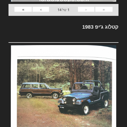
»
›
‹
«
1
של
14
קטלוג ג'יפ 1983