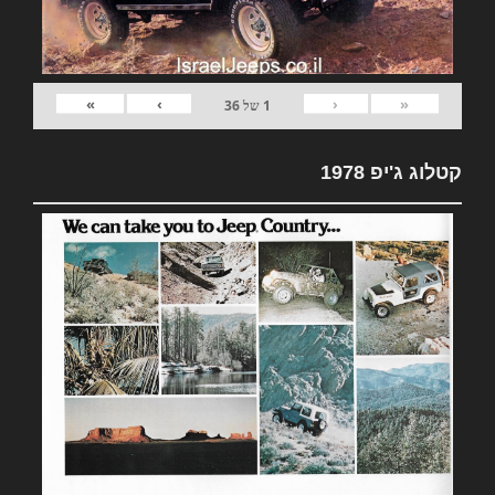
»
›
‹
«
1
של
36
קטלוג ג'יפ 1978