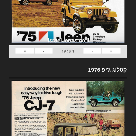
»
›
‹
«
1
של
19
קטלוג ג'יפ 1976