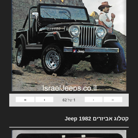
»
›
‹
«
1
של
62
קטלוג אביזרים 1982 Jeep