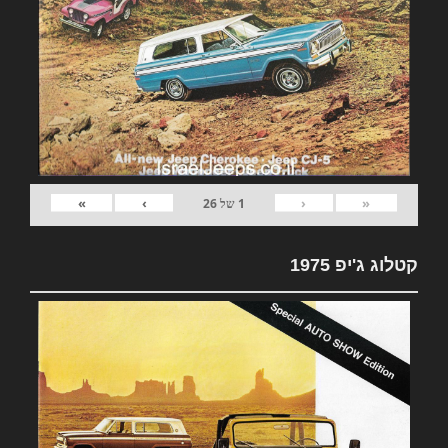
»
›
‹
«
1
של
26
קטלוג ג'יפ 1975