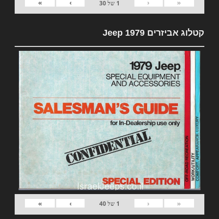
»
›
‹
«
1
של
30
קטלוג אביזרים 1979 Jeep
»
›
‹
«
1
של
40