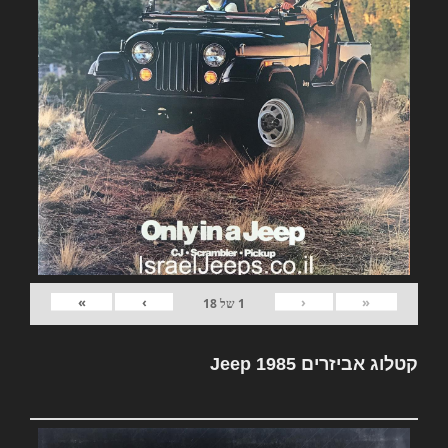
»
›
‹
«
1
של
18
קטלוג אביזרים Jeep 1985