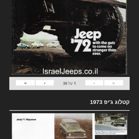
»
›
‹
«
1
של
36
קטלוג ג'יפ 1973