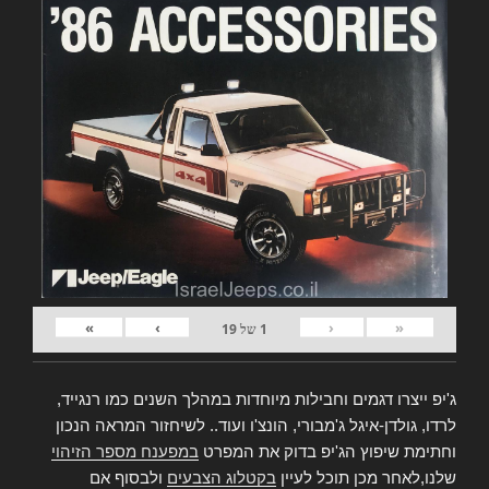
»
›
‹
«
1
של
19
ג'יפ ייצרו דגמים וחבילות מיוחדות במהלך השנים כמו רנגייד,
לרדו, גולדן-איגל ג'מבורי, הונצ'ו ועוד.. לשיחזור המראה הנכון
וחתימת שיפוץ הג'יפ בדוק את המפרט
במפענח מספר הזיהוי
שלנו,לאחר מכן תוכל לעיין
בקטלוג הצבעים
ולבסוף אם