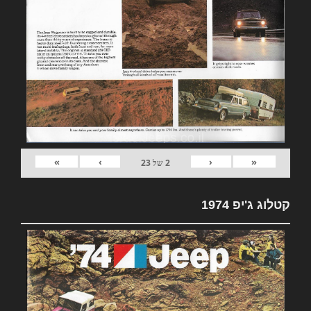
»
›
‹
«
2
של
23
קטלוג ג'יפ 1974