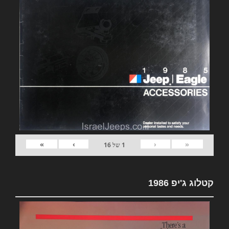
»
›
‹
«
1
של
16
קטלוג ג'יפ 1986