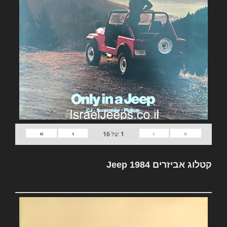
»
›
‹
«
1
של
16
קטלוג אביזרים Jeep 1984