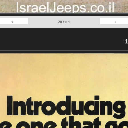
›
‹
1
של
20