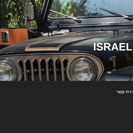
ג'יפי ישראל – הבית לג'יפאים ולמותג ג'יפ | ISRAEL
ירת קשר