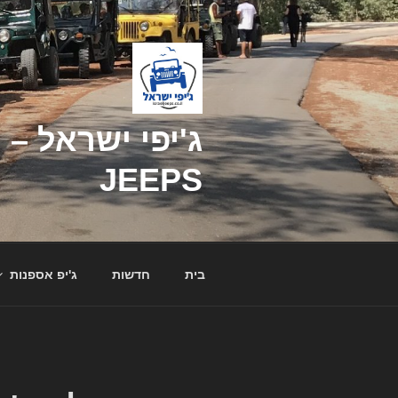
דילוג
לתוכן
JEEPS
בית
חדשות
ג'יפ אספנות