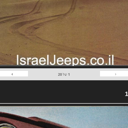
›
‹
1
של
20