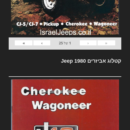
»
›
‹
«
1
של
25
קטלוג אביזרים Jeep 1980