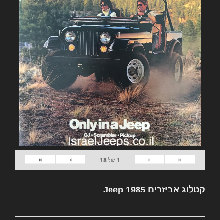
»
›
‹
«
1
של
18
קטלוג אביזרים Jeep 1985