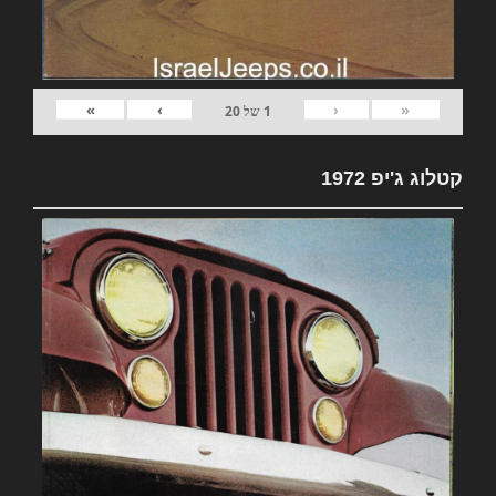
»
›
‹
«
1
של
20
קטלוג ג'יפ 1972