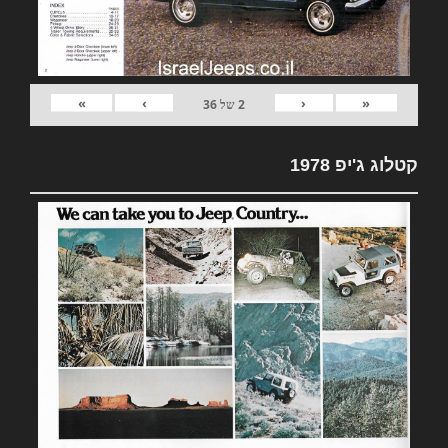
»
›
‹
«
2
של
36
קטלוג ג'יפ 1978