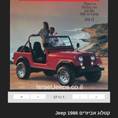
»
›
‹
«
1
של
27
קטלוג אביזרים Jeep 1986