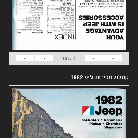
»
›
‹
«
2
של
16
קטלוג מכירות ג'יפ 1982