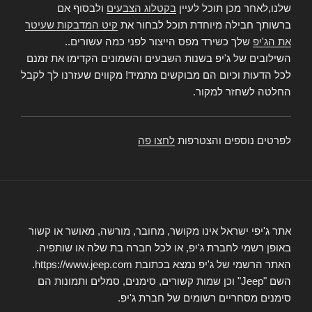
שלנו,לאחר מכן תוכל לעיין
בקטלוג הצבעים
ולבסוף אם
ברשותך חבילה מיוחדת תוכל לבחור את
קיט המדבקות שעיטר
את הג'יפ
שלך כשירד מפס הייצור לפני כמה עשורים..
השילובים של ג'יפ בשנות השבעים והשמונים הקדימו את זמנם
לכל הדעות וכיום הם מבוקשים מתמיד! מקווים שעזרנו לך לקבל
החלטה לשחזר למקור.
לפרטים נוספים והצטרפות
לחצו פה
אתר ג'יפי ישראל אינו מקושר, מחובר, מורשה, מאושר או קשור
באופן רשמי לחברת ג'יפ, או לכל חברה בת שלה או שותפיה.
האתר הרשמי של ג'יפ נמצא בכתובת https://www.jeep.com.
השם "Jeep" וכן שמות קשורים, סימנים, סמלים ותמונות הם
סימנים מסחריים רשומים של חברת ג'יפ.