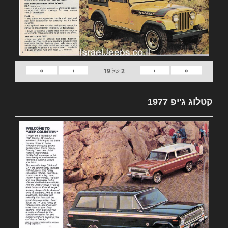
»
›
‹
«
2
של
19
קטלוג ג'יפ 1977