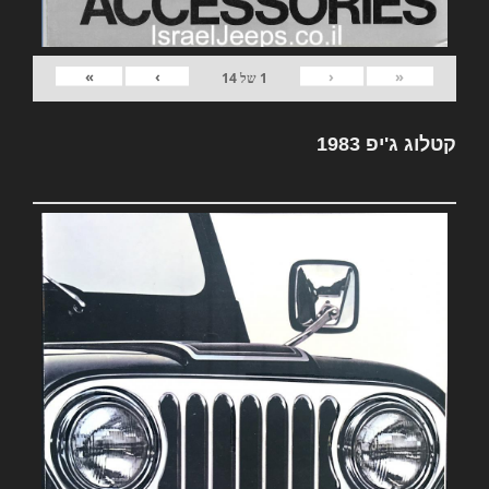
»
›
‹
«
1
של
14
קטלוג ג'יפ 1983