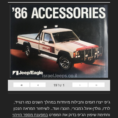
»
›
‹
«
1
של
19
ג'יפ ייצרו דגמים וחבילות מיוחדות במהלך השנים כמו רנגייד,
לרדו, גולדן-איגל ג'מבורי, הונצ'ו ועוד.. לשיחזור המראה הנכון
וחתימת שיפוץ הג'יפ בדוק את המפרט
במפענח מספר הזיהוי