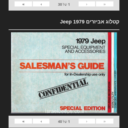
»
›
‹
«
1
של
30
קטלוג אביזרים 1979 Jeep
»
›
‹
«
1
של
40