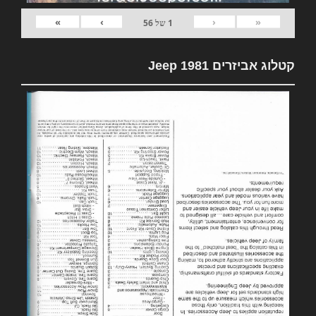
»
›
‹
«
1
של
56
קטלוג אביזרים 1981 Jeep