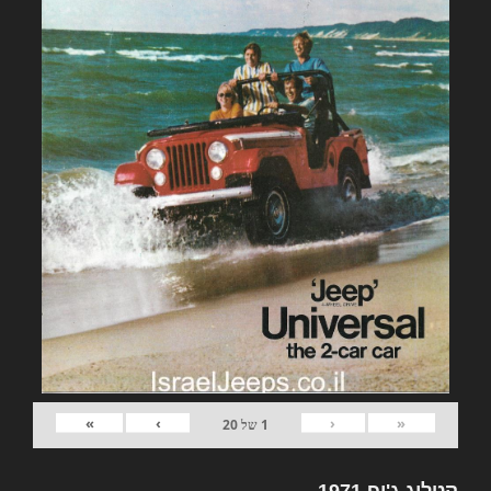
»
›
‹
«
1
של
20