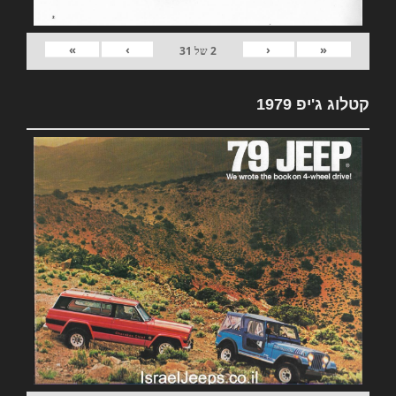
»
›
‹
«
2
של
31
קטלוג ג'יפ 1979