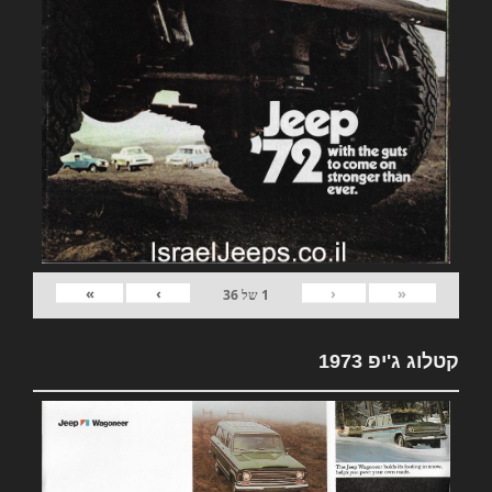
»
›
‹
«
1
של
36
קטלוג ג'יפ 1973