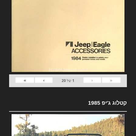
»
›
‹
«
1
של
20
קטלוג ג'יפ 1985