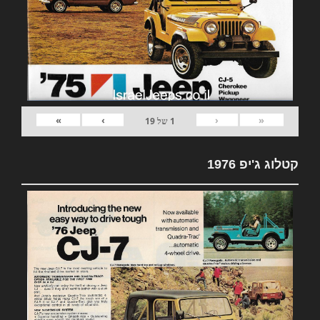
»
›
‹
«
1
של
19
קטלוג ג'יפ 1976