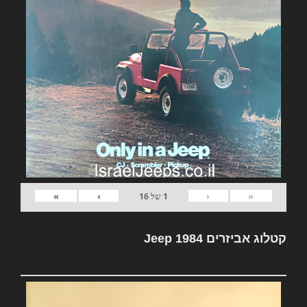
»
›
‹
«
1
של
16
קטלוג אביזרים Jeep 1984