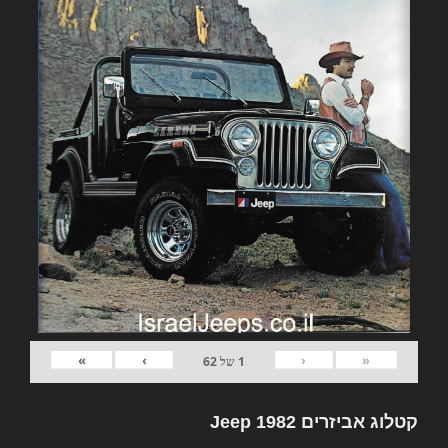
»
›
‹
«
1
של
62
קטלוג אביזרים 1982 Jeep