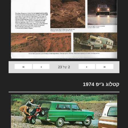
»
›
‹
«
2
של
23
קטלוג ג'יפ 1974