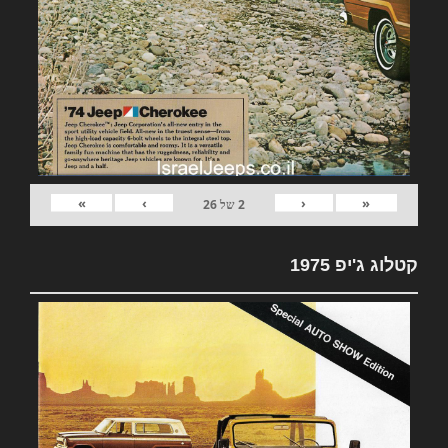
»
›
‹
«
2
של
26
קטלוג ג'יפ 1975