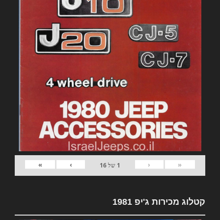
»
›
‹
«
1
של
16
קטלוג מכירות ג'יפ 1981