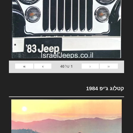
»
›
‹
«
1
של
40
קטלוג ג'יפ 1984