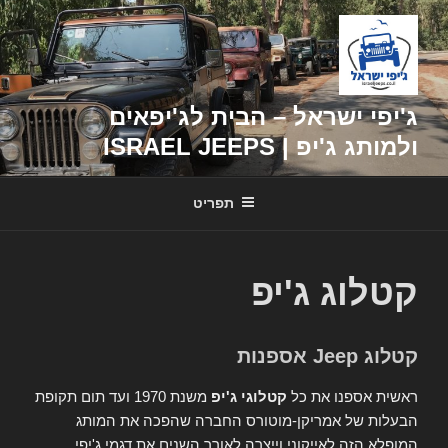
דילוג
לתוכן
ג'יפי ישראל – הבית לג'יפאים
ולמותג ג'יפ | ISRAEL JEEPS
תפריט
קטלוג ג'יפ
קטלוג Jeep אספנות
ראשית אספנו את כל
קטלוגי ג'יפ
משנת 1970 ועד תום תקופת
הבעלות של אמריקן-מוטורס החברה שהפכה את המותג
המופלא הזה לאייקוני וייצרה לאורך השנים את דגמי ג'יפי