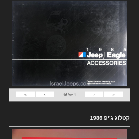
»
›
‹
«
1
של
16
קטלוג ג'יפ 1986