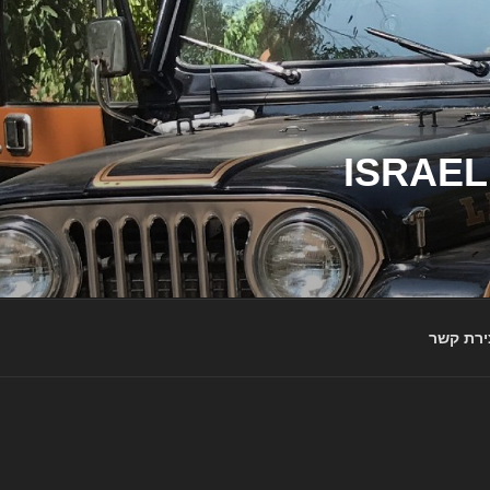
ג'יפי ישראל – הבית לג'יפאים ולמותג ג'יפ | ISRAEL
ירת קשר