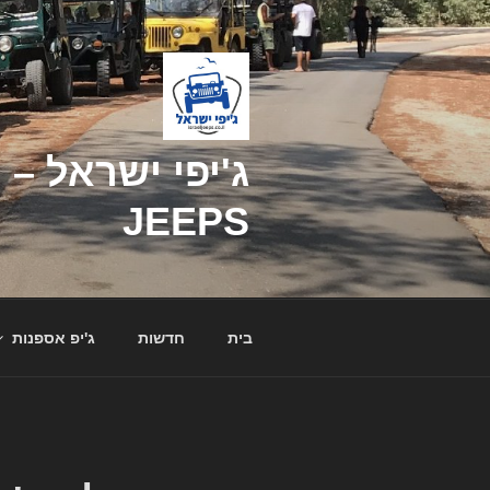
דילוג
לתוכן
JEEPS
בית
חדשות
ג'יפ אספנות