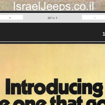
›
‹
1
של
20