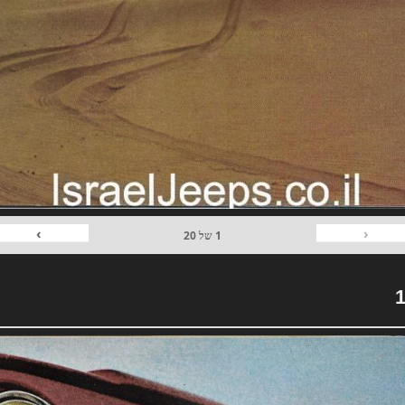
›
‹
1
של
20