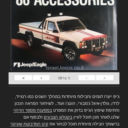
»
›
‹
«
1
של
19
ג'יפ ייצרו דגמים וחבילות מיוחדות במהלך השנים כמו רנגייד,
לרדו, גולדן-איגל ג'מבורי, הונצ'ו ועוד.. לשיחזור המראה הנכון
וחתימת שיפוץ הג'יפ בדוק את המפרט
במפענח מספר הזיהוי
שלנו,לאחר מכן תוכל לעיין
בקטלוג הצבעים
ולבסוף אם
ברשותך חבילה מיוחדת תוכל לבחור את
קיט המדבקות שעיטר