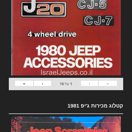
»
›
‹
«
1
של
16
קטלוג מכירות ג'יפ 1981