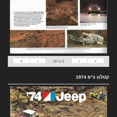
»
›
‹
«
2
של
23
קטלוג ג'יפ 1974