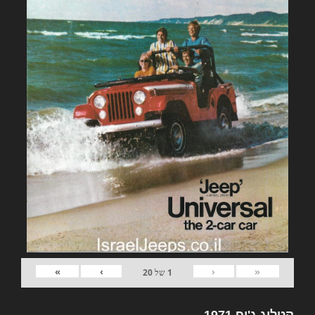
»
›
‹
«
1
של
20