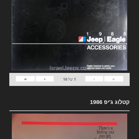
»
›
‹
«
1
של
16
קטלוג ג'יפ 1986