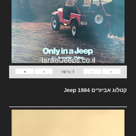
»
›
‹
«
1
של
16
קטלוג אביזרים Jeep 1984