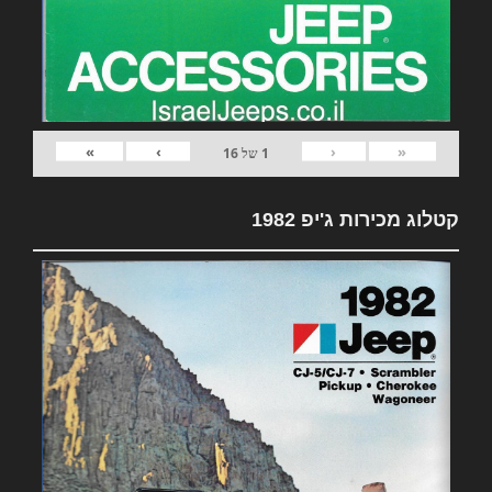
»
›
‹
«
1
של
16
קטלוג מכירות ג'יפ 1982