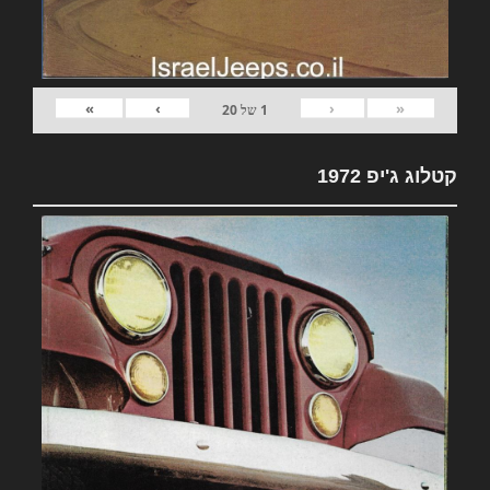
»
›
‹
«
1
של
20
קטלוג ג'יפ 1972