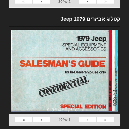
»
›
‹
«
2
של
30
קטלוג אביזרים 1979 Jeep
»
›
‹
«
1
של
40