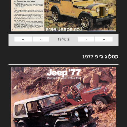
»
›
‹
«
2
של
19
קטלוג ג'יפ 1977