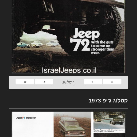
»
›
‹
«
1
של
36
קטלוג ג'יפ 1973