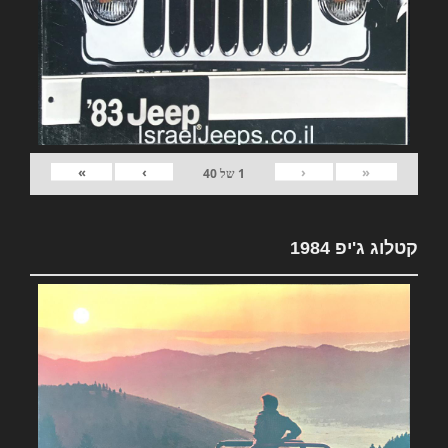
»
›
‹
«
1
של
40
קטלוג ג'יפ 1984