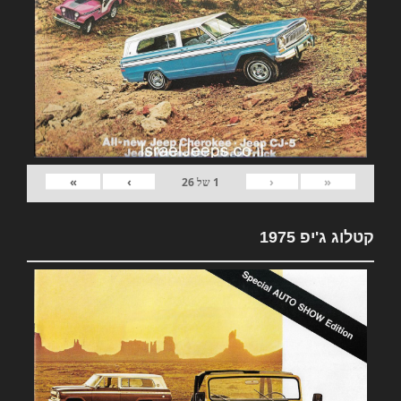
»
›
‹
«
1
של
26
קטלוג ג'יפ 1975