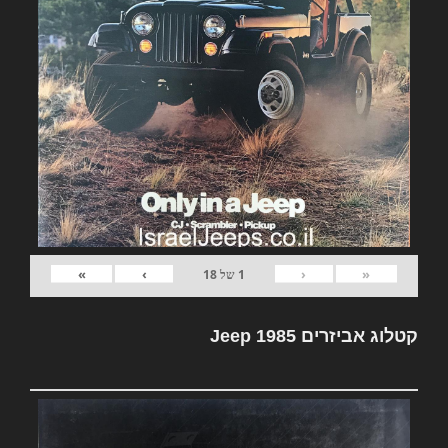
»
›
‹
«
1
של
18
קטלוג אביזרים Jeep 1985