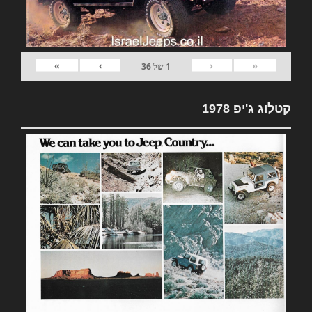
»
›
‹
«
1
של
36
קטלוג ג'יפ 1978