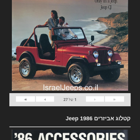
»
›
‹
«
1
של
27
קטלוג אביזרים Jeep 1986