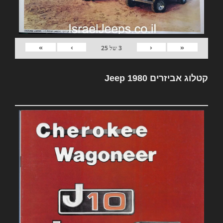
»
›
‹
«
3
של
25
קטלוג אביזרים Jeep 1980