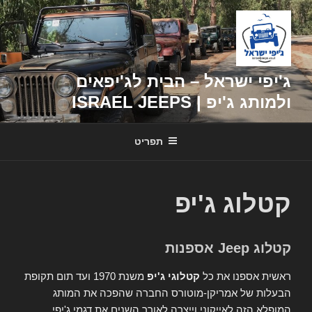
דילוג
לתוכן
ג'יפי ישראל – הבית לג'יפאים
ולמותג ג'יפ | ISRAEL JEEPS
תפריט
קטלוג ג'יפ
קטלוג Jeep אספנות
ראשית אספנו את כל
קטלוגי ג'יפ
משנת 1970 ועד תום תקופת
הבעלות של אמריקן-מוטורס החברה שהפכה את המותג
המופלא הזה לאייקוני וייצרה לאורך השנים את דגמי ג'יפי