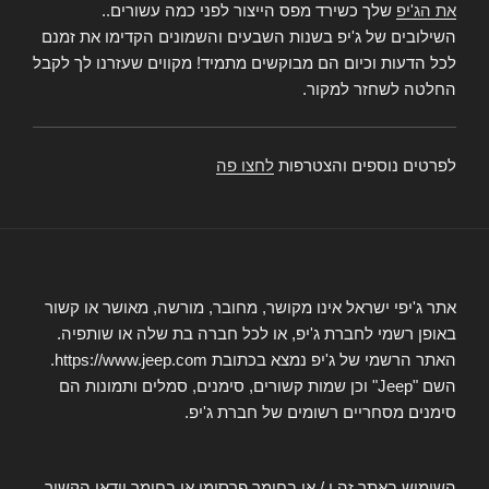
את הג'יפ
שלך כשירד מפס הייצור לפני כמה עשורים..
השילובים של ג'יפ בשנות השבעים והשמונים הקדימו את זמנם
לכל הדעות וכיום הם מבוקשים מתמיד! מקווים שעזרנו לך לקבל
החלטה לשחזר למקור.
לפרטים נוספים והצטרפות
לחצו פה
אתר ג'יפי ישראל אינו מקושר, מחובר, מורשה, מאושר או קשור
באופן רשמי לחברת ג'יפ, או לכל חברה בת שלה או שותפיה.
האתר הרשמי של ג'יפ נמצא בכתובת https://www.jeep.com.
השם "Jeep" וכן שמות קשורים, סימנים, סמלים ותמונות הם
סימנים מסחריים רשומים של חברת ג'יפ.
השימוש באתר זה ו / או בחומר פרסומי או בחומר וידאו הקשור