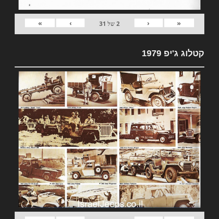
»
›
‹
«
2
של
31
קטלוג ג'יפ 1979