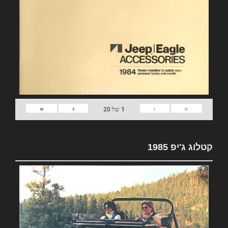
»
›
‹
«
1
של
20
קטלוג ג'יפ 1985