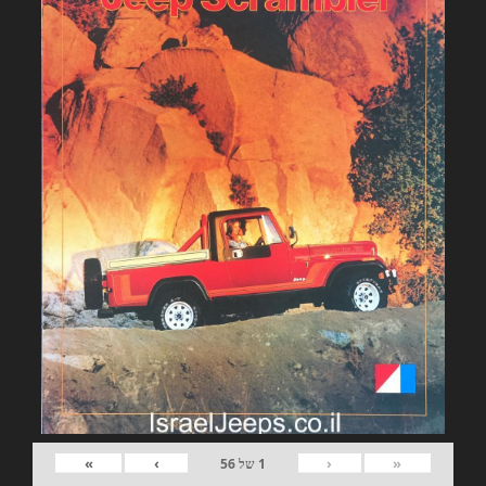
»
›
‹
«
1
של
56