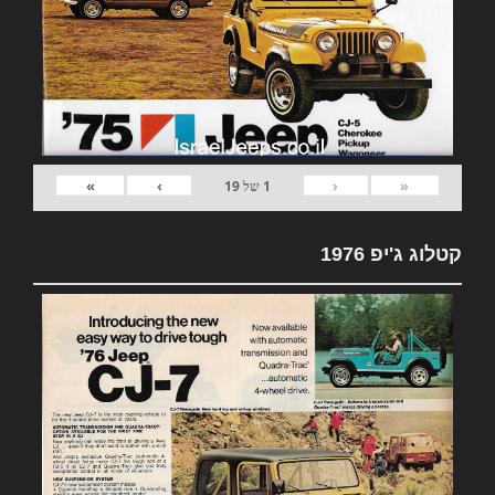
»
›
‹
«
1
של
19
קטלוג ג'יפ 1976