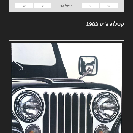
»
›
‹
«
1
של
14
קטלוג ג'יפ 1983