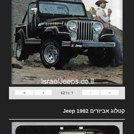
»
›
‹
«
1
של
62
קטלוג אביזרים 1982 Jeep