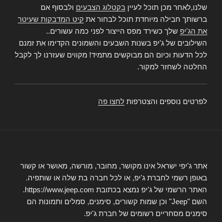
שלנו,לאחר מכן תוכל לעיין
בקטלוג הצבעים
ולבסוף אם
ברשותך חבילה מיוחדת תוכל לבחור את
קיט המדבקות שעיטר
את הג'יפ
שלך כשירד מפס הייצור לפני כמה עשורים..
השילובים של ג'יפ בשנות השבעים והשמונים הקדימו את זמנם
לכל הדעות וכיום הם מבוקשים מתמיד! מקווים שעזרנו לך לקבל
החלטה לשחזר למקור.
לפרטים נוספים והצטרפות
לחצו פה
אתר ג'יפי ישראל אינו מקושר, מחובר, מורשה, מאושר או קשור
באופן רשמי לחברת ג'יפ, או לכל חברה בת שלה או שותפיה.
האתר הרשמי של ג'יפ נמצא בכתובת https://www.jeep.com.
השם "Jeep" וכן שמות קשורים, סימנים, סמלים ותמונות הם
סימנים מסחריים רשומים של חברת ג'יפ.