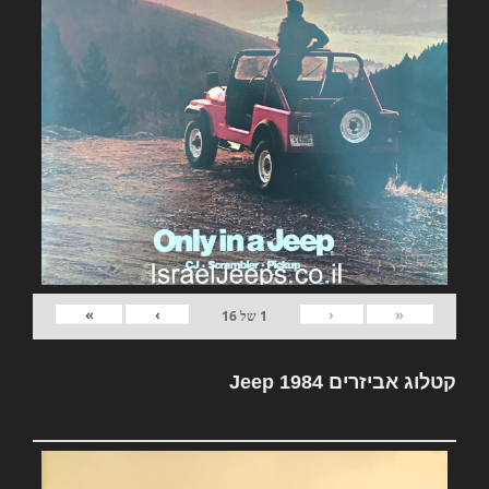
»
›
‹
«
1
של
16
קטלוג אביזרים Jeep 1984