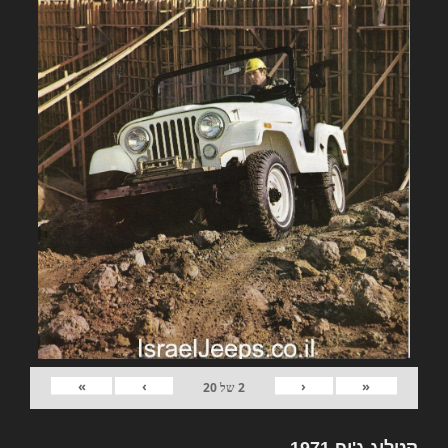
»
›
‹
«
2
של
20