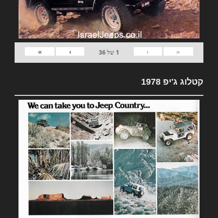
»
›
‹
«
1
של
36
קטלוג ג'יפ 1978