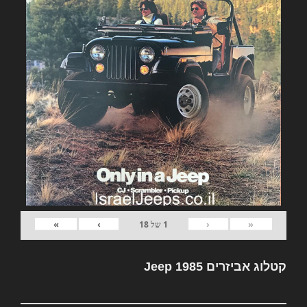
»
›
‹
«
1
של
18
קטלוג אביזרים Jeep 1985