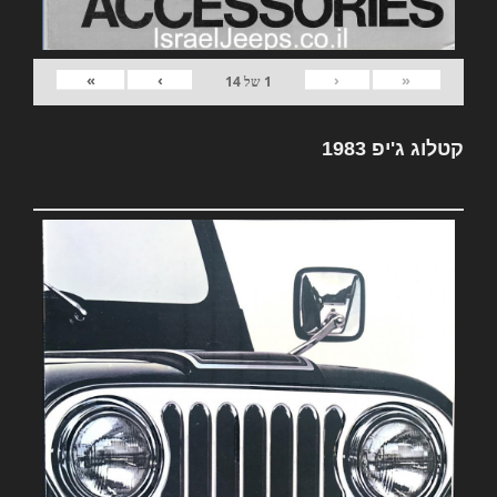
»
›
‹
«
1
של
14
קטלוג ג'יפ 1983