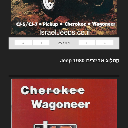
»
›
‹
«
1
של
25
קטלוג אביזרים Jeep 1980