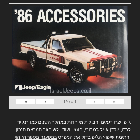
»
›
‹
«
1
של
19
ג'יפ ייצרו דגמים וחבילות מיוחדות במהלך השנים כמו רנגייד,
לרדו, גולדן-איגל ג'מבורי, הונצ'ו ועוד.. לשיחזור המראה הנכון
וחתימת שיפוץ הג'יפ בדוק את המפרט
במפענח מספר הזיהוי