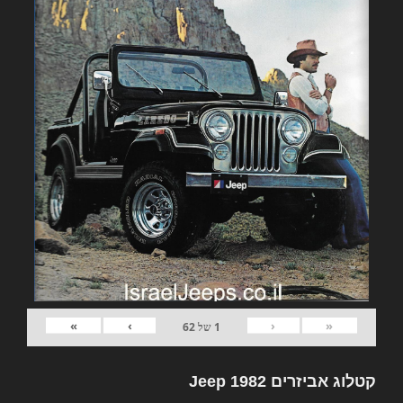
»
›
‹
«
1
של
62
קטלוג אביזרים 1982 Jeep