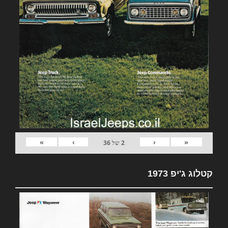
»
›
‹
«
2
של
36
קטלוג ג'יפ 1973