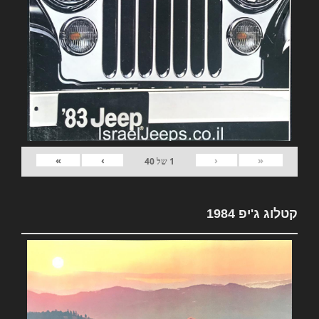
»
›
‹
«
1
של
40
קטלוג ג'יפ 1984