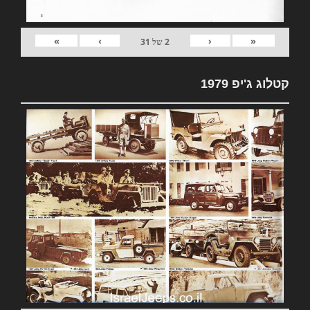
»
›
‹
«
2
של
31
קטלוג ג'יפ 1979