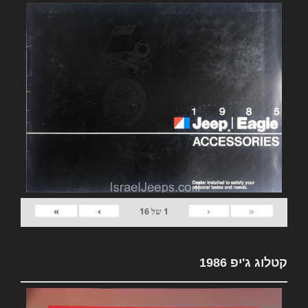
»
›
‹
«
1
של
16
קטלוג ג'יפ 1986