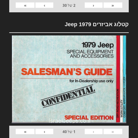
»
›
‹
«
2
של
30
קטלוג אביזרים 1979 Jeep
»
›
‹
«
1
של
40