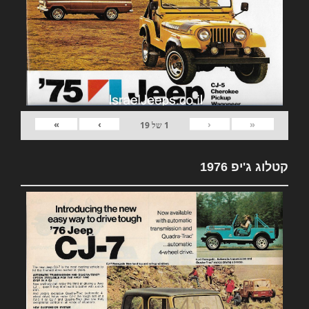
»
›
‹
«
1
של
19
קטלוג ג'יפ 1976