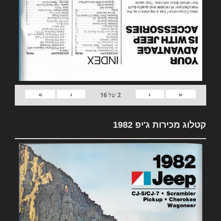
»
›
‹
«
2
של
16
קטלוג מכירות ג'יפ 1982