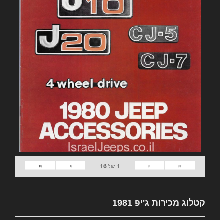
»
›
‹
«
1
של
16
קטלוג מכירות ג'יפ 1981