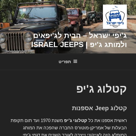
דילוג
לתוכן
ג'יפי ישראל – הבית לג'יפאים
ולמותג ג'יפ | ISRAEL JEEPS
תפריט
קטלוג ג'יפ
קטלוג Jeep אספנות
ראשית אספנו את כל
קטלוגי ג'יפ
משנת 1970 ועד תום תקופת
הבעלות של אמריקן-מוטורס החברה שהפכה את המותג
המופלא הזה לאייקוני וייצרה לאורך השנים את דגמי ג'יפי