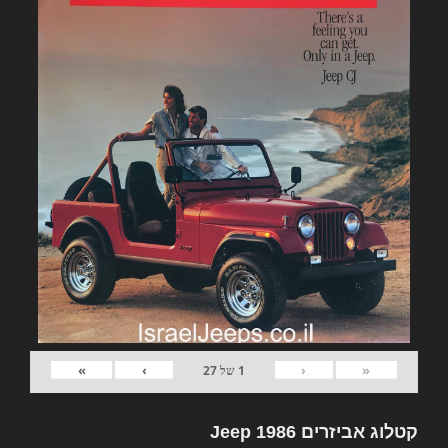
»
›
‹
«
1
של
27
קטלוג אביזרים Jeep 1986