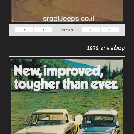
»
›
‹
«
1
של
20
קטלוג ג'יפ 1972