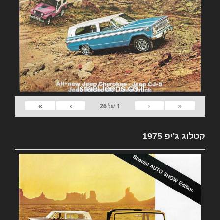
»
›
‹
«
1
של
26
קטלוג ג'יפ 1975