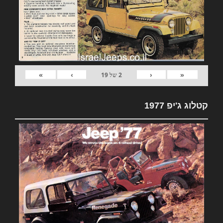
»
›
‹
«
2
של
19
קטלוג ג'יפ 1977