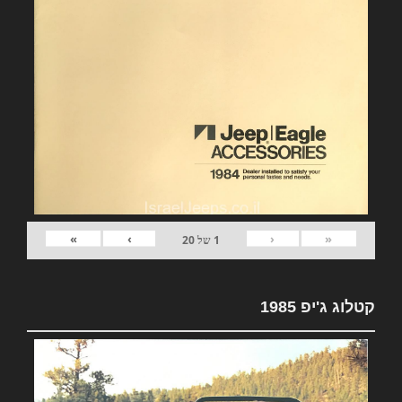
»
›
‹
«
1
של
20
קטלוג ג'יפ 1985