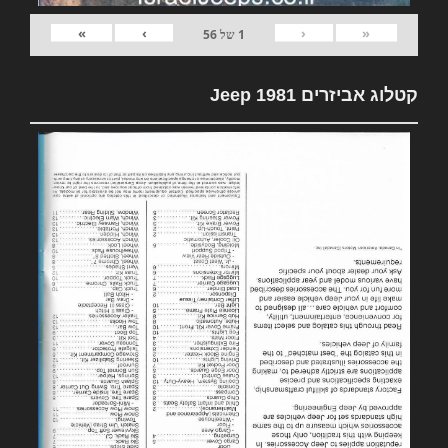
»
›
‹
«
1
של
56
קטלוג אביזרים 1981 Jeep