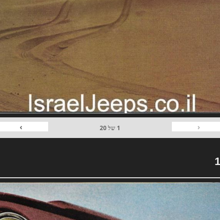
›
‹
1
של
20