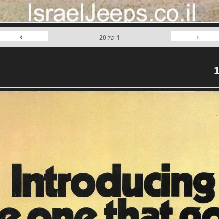
›
‹
1
של
20