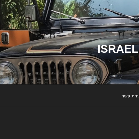
ג'יפי ישראל – הבית לג'יפאים ולמותג ג'יפ | ISRAEL
ירת קשר