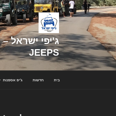
דילוג
לתוכן
JEEPS
בית
חדשות
ג'יפ אספנות