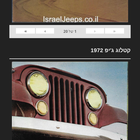
»
›
‹
«
1
של
20
קטלוג ג'יפ 1972