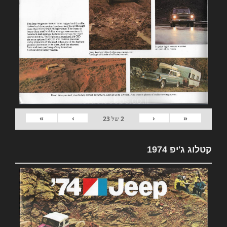
»
›
‹
«
2
של
23
קטלוג ג'יפ 1974