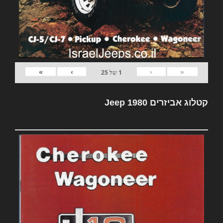
»
›
‹
«
1
של
25
קטלוג אביזרים Jeep 1980