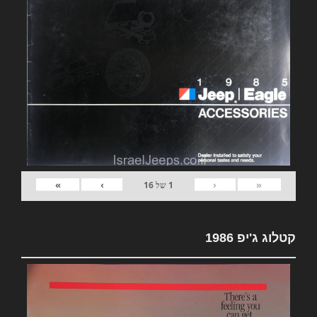
»
›
‹
«
1
של
16
קטלוג ג'יפ 1986