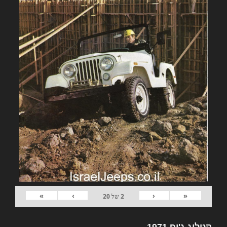
»
›
‹
«
2
של
20