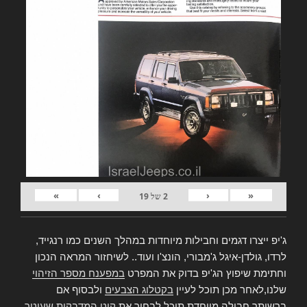
»
›
‹
«
2
של
19
ג'יפ ייצרו דגמים וחבילות מיוחדות במהלך השנים כמו רנגייד,
לרדו, גולדן-איגל ג'מבורי, הונצ'ו ועוד.. לשיחזור המראה הנכון
וחתימת שיפוץ הג'יפ בדוק את המפרט
במפענח מספר הזיהוי
שלנו,לאחר מכן תוכל לעיין
בקטלוג הצבעים
ולבסוף אם
ברשותך חבילה מיוחדת תוכל לבחור את
קיט המדבקות שעיטר