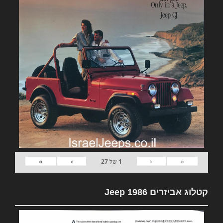
»
›
‹
«
1
של
27
קטלוג אביזרים Jeep 1986