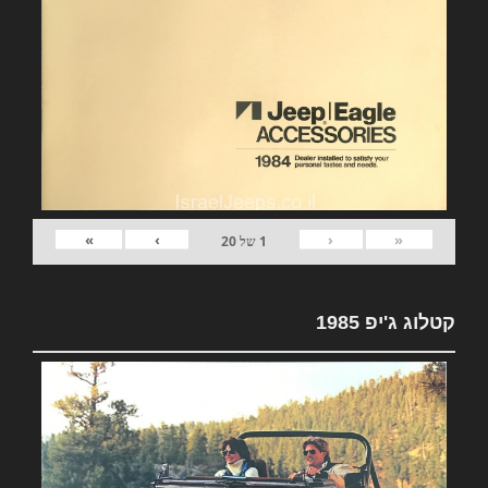
»
›
‹
«
1
של
20
קטלוג ג'יפ 1985