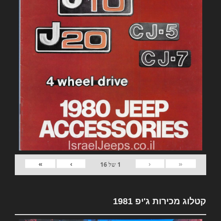
»
›
‹
«
1
של
16
קטלוג מכירות ג'יפ 1981