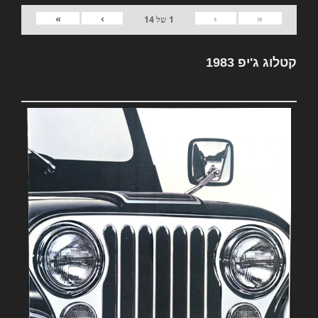
»
›
‹
«
1
של
14
קטלוג ג'יפ 1983