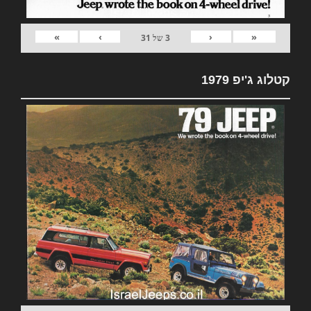
»
›
‹
«
3
של
31
קטלוג ג'יפ 1979