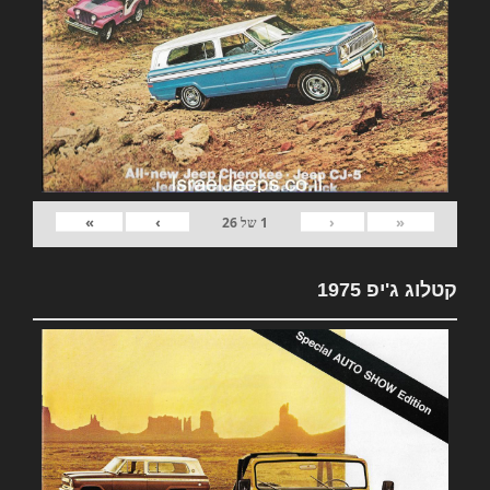
»
›
‹
«
1
של
26
קטלוג ג'יפ 1975