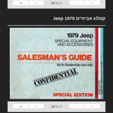
»
›
‹
«
1
של
30
קטלוג אביזרים 1979 Jeep
»
›
‹
«
1
של
40