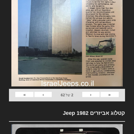
»
›
‹
«
2
של
62
קטלוג אביזרים 1982 Jeep