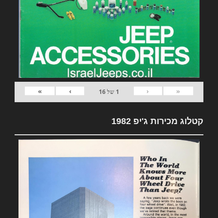
»
›
‹
«
1
של
16
קטלוג מכירות ג'יפ 1982