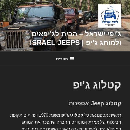
דילוג
לתוכן
ג'יפי ישראל – הבית לג'יפאים
ולמותג ג'יפ | ISRAEL JEEPS
תפריט
קטלוג ג'יפ
קטלוג Jeep אספנות
ראשית אספנו את כל
קטלוגי ג'יפ
משנת 1970 ועד תום תקופת
הבעלות של אמריקן-מוטורס החברה שהפכה את המותג
המופלא הזה לאייקוני וייצרה לאורך השנים את דגמי ג'יפי