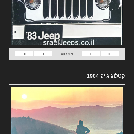
»
›
‹
«
1
של
40
קטלוג ג'יפ 1984