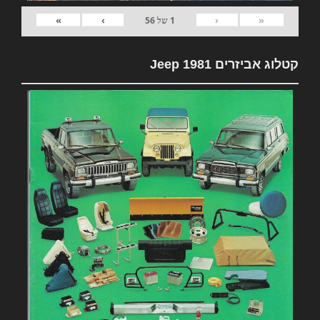
»
›
‹
«
1
של
56
קטלוג אביזרים 1981 Jeep