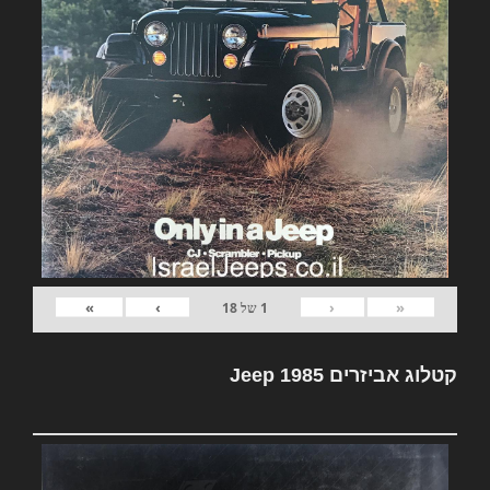
»
›
‹
«
1
של
18
קטלוג אביזרים Jeep 1985