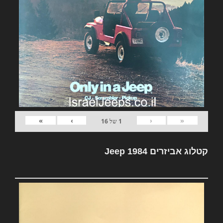
»
›
‹
«
1
של
16
קטלוג אביזרים Jeep 1984