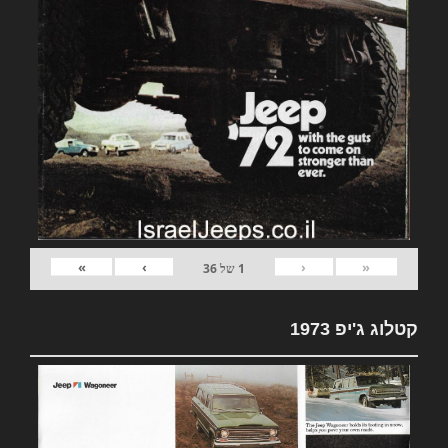
»
›
‹
«
1
של
36
קטלוג ג'יפ 1973