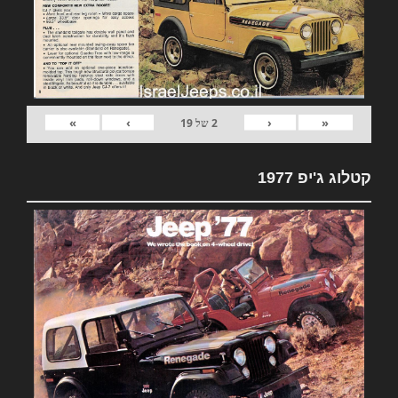
»
›
‹
«
2
של
19
קטלוג ג'יפ 1977