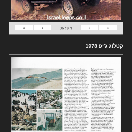
»
›
‹
«
1
של
36
קטלוג ג'יפ 1978