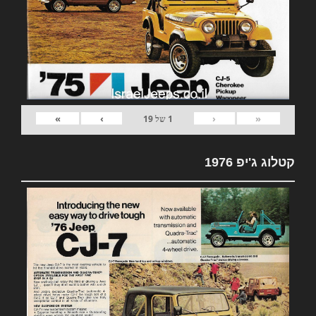
»
›
‹
«
1
של
19
קטלוג ג'יפ 1976