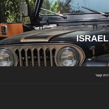
ג'יפי ישראל – הבית לג'יפאים ולמותג ג'יפ | ISRAEL
ירת קשר