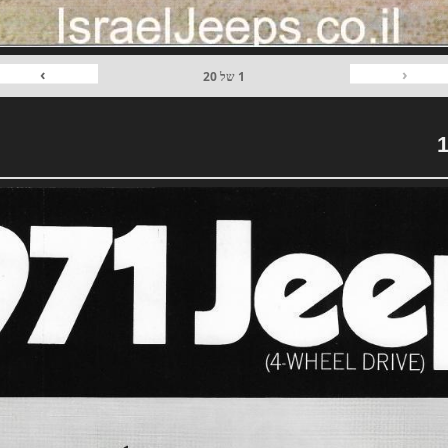
›
‹
1
של
20