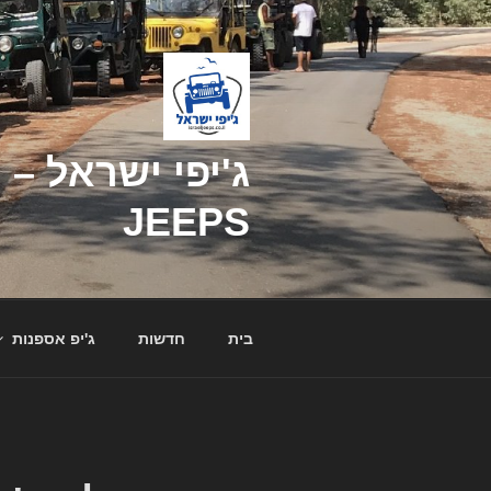
דילוג
לתוכן
JEEPS
בית
חדשות
ג'יפ אספנות