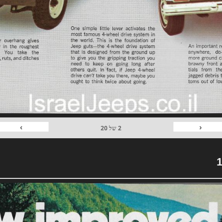
›
‹
2
של
20