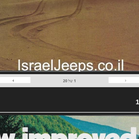
›
‹
1
של
20