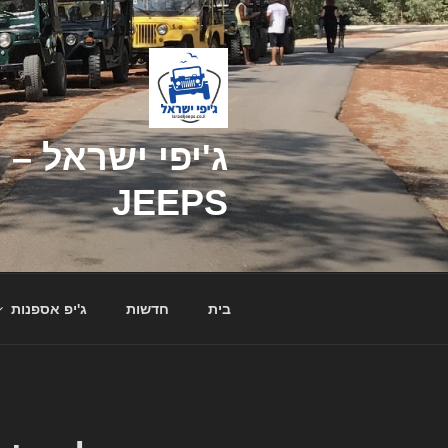
דילוג
לתוכן
JEEPS
בית
חדשות
ג'יפ אספנות