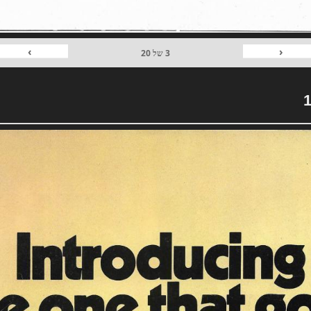
›
‹
3
של
20