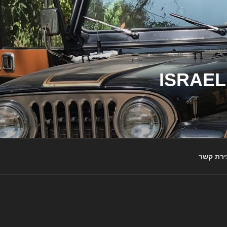
ג'יפי ישראל – הבית לג'יפאים ולמותג ג'יפ | ISRAEL
ירת קשר