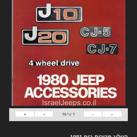
»
›
‹
«
1
של
16