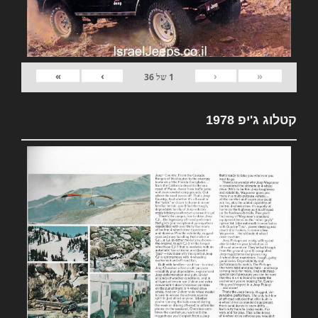
»
›
‹
«
1
של
36
קטלוג ג'יפ 1978