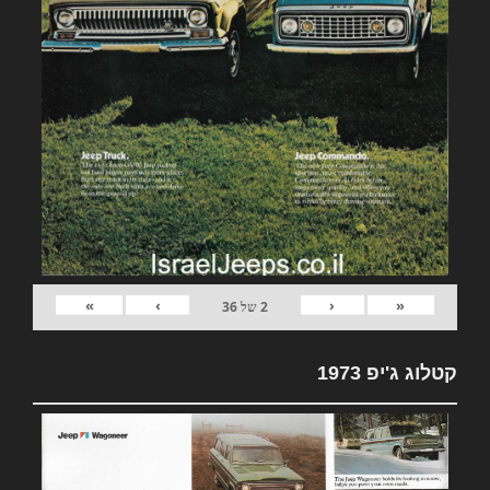
»
›
‹
«
2
של
36
קטלוג ג'יפ 1973