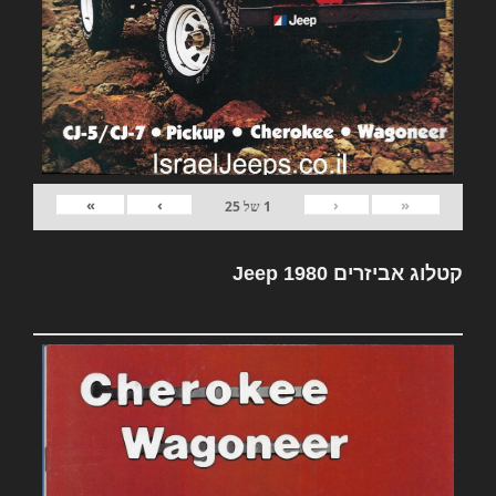
»
›
‹
«
1
של
25
קטלוג אביזרים Jeep 1980