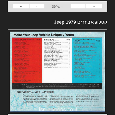
»
›
‹
«
1
של
30
קטלוג אביזרים 1979 Jeep