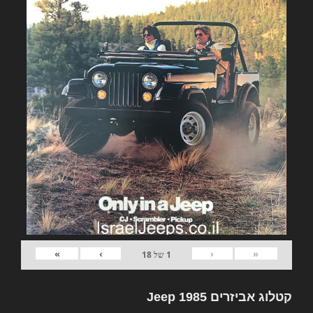
»
›
‹
«
1
של
18
קטלוג אביזרים Jeep 1985