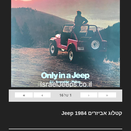
»
›
‹
«
1
של
16
קטלוג אביזרים Jeep 1984