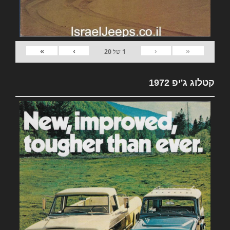
»
›
‹
«
1
של
20
קטלוג ג'יפ 1972