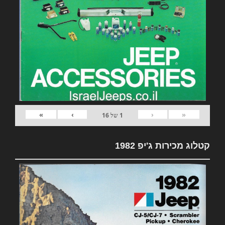
»
›
‹
«
1
של
16
קטלוג מכירות ג'יפ 1982