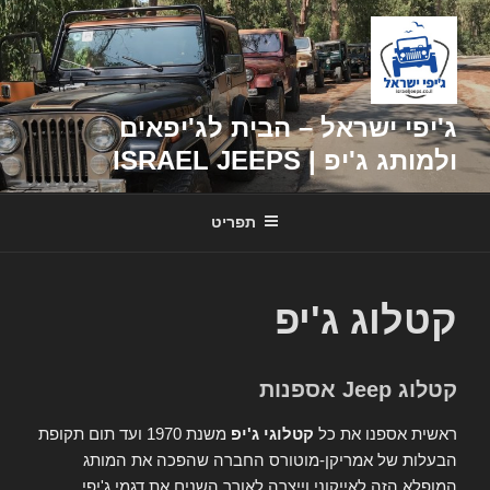
דילוג
לתוכן
ג'יפי ישראל – הבית לג'יפאים
ולמותג ג'יפ | ISRAEL JEEPS
תפריט
קטלוג ג'יפ
קטלוג Jeep אספנות
ראשית אספנו את כל
קטלוגי ג'יפ
משנת 1970 ועד תום תקופת
הבעלות של אמריקן-מוטורס החברה שהפכה את המותג
המופלא הזה לאייקוני וייצרה לאורך השנים את דגמי ג'יפי