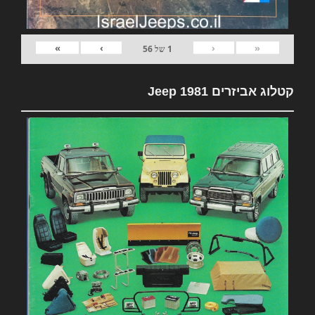
»
›
‹
«
1
של
56
קטלוג אביזרים 1981 Jeep