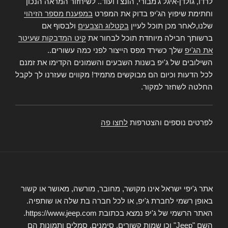
לרדו, גולדן-איגל ג'מבורי, הונצ'ו ועוד.. לשיחזור המראה הנכון
וחתימת שיפוץ הג'יפ בדוק את המפרט
במפענח מספר הזיהוי
שלנו,לאחר מכן תוכל לעיין
בקטלוג הצבעים
ולבסוף אם
ברשותך חבילה מיוחדת תוכל לבחור את
קיט המדבקות שעיטר
את הג'יפ
שלך כשירד מפס הייצור לפני כמה עשורים..
השילובים של ג'יפ בשנות השבעים והשמונים הקדימו את זמנם
לכל הדעות וכיום הם מבוקשים מתמיד! מקווים שעזרנו לך לקבל
החלטה לשחזר למקור.
לפרטים נוספים והצטרפות
לחצו פה
אתר ג'יפי ישראל אינו מקושר, מחובר, מורשה, מאושר או קשור
באופן רשמי לחברת ג'יפ, או לכל חברה בת שלה או שותפיה.
האתר הרשמי של ג'יפ נמצא בכתובת https://www.jeep.com.
השם "Jeep" וכן שמות קשורים, סימנים, סמלים ותמונות הם