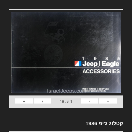
»
›
‹
«
1
של
16
קטלוג ג'יפ 1986