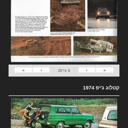
»
›
‹
«
2
של
23
קטלוג ג'יפ 1974