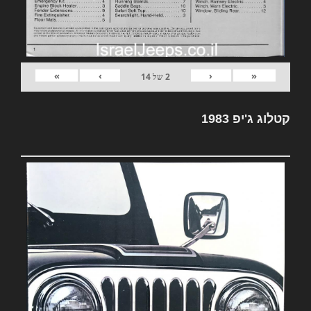
»
›
‹
«
2
של
14
קטלוג ג'יפ 1983