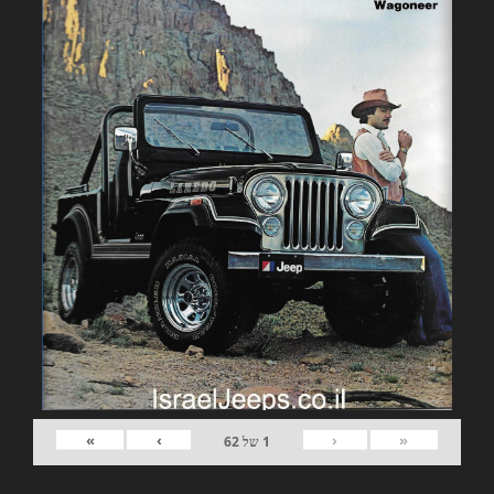
»
›
‹
«
1
של
62