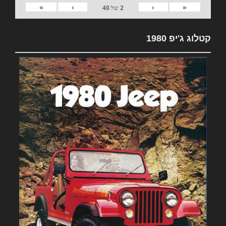
»
›
‹
«
2
של
40
קטלוג ג'יפ 1980