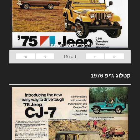
»
›
‹
«
1
של
19
קטלוג ג'יפ 1976