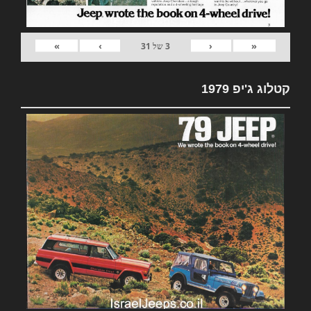
»
›
‹
«
3
של
31
קטלוג ג'יפ 1979