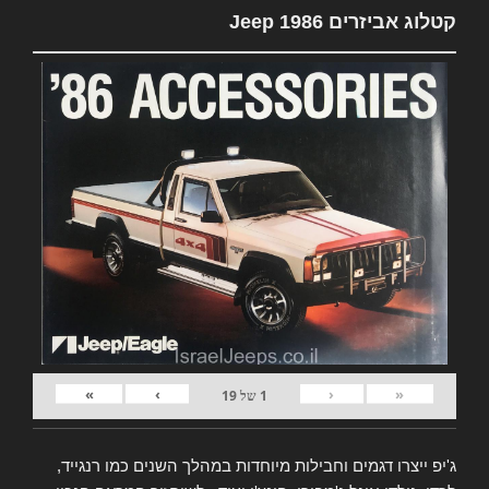
קטלוג אביזרים Jeep 1986
»
›
‹
«
1
של
19
ג'יפ ייצרו דגמים וחבילות מיוחדות במהלך השנים כמו רנגייד,