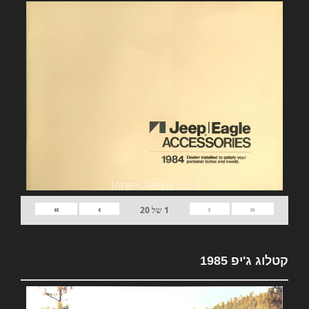
»
›
‹
«
1
של
20
קטלוג ג'יפ 1985