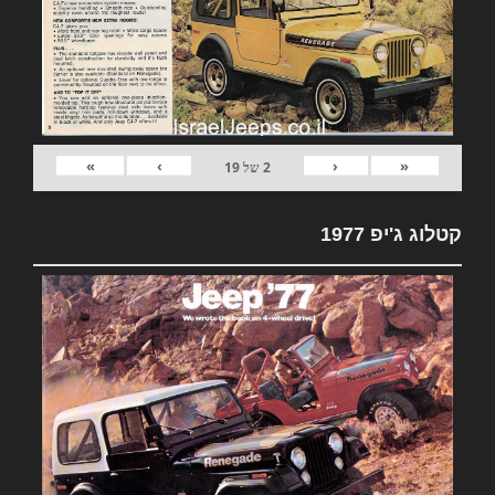
»
›
‹
«
2
של
19
קטלוג ג'יפ 1977