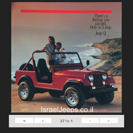
»
›
‹
«
1
של
27