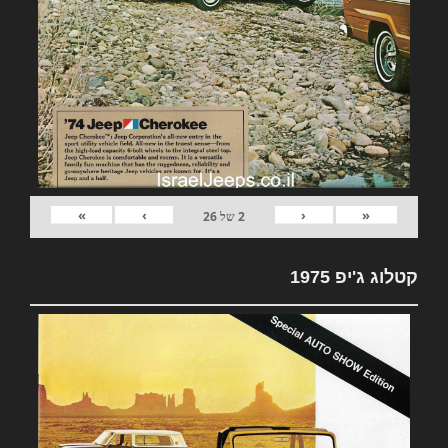
»
›
‹
«
2
של
26
קטלוג ג'יפ 1975