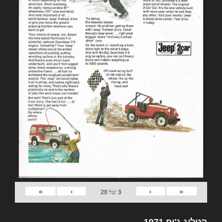
»
›
‹
«
3
של
20