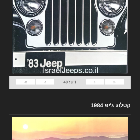
»
›
‹
«
1
של
40
קטלוג ג'יפ 1984