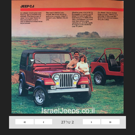
»
›
‹
«
2
של
27