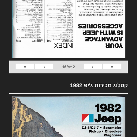
»
›
‹
«
2
של
16
קטלוג מכירות ג'יפ 1982