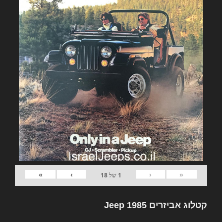
»
›
‹
«
1
של
18
קטלוג אביזרים Jeep 1985