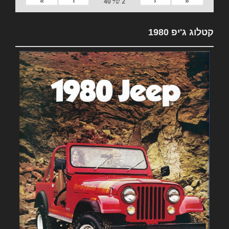
»
›
‹
«
2
של
40
קטלוג ג'יפ 1980