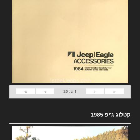
»
›
‹
«
1
של
20
קטלוג ג'יפ 1985