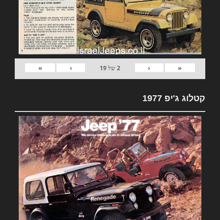
»
›
‹
«
2
של
19
קטלוג ג'יפ 1977