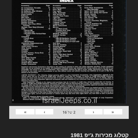
»
›
‹
«
2
של
16
קטלוג מכירות ג'יפ 1981