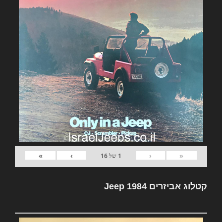
»
›
‹
«
1
של
16
קטלוג אביזרים Jeep 1984