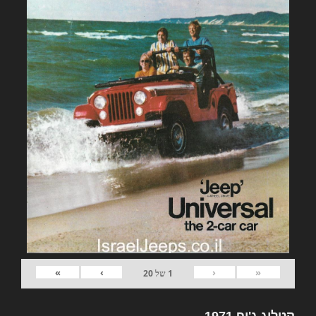
»
›
‹
«
1
של
20