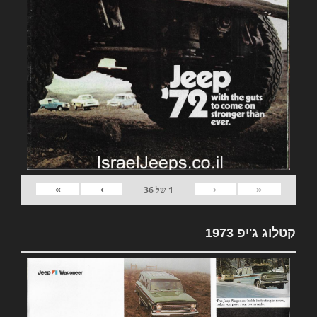
»
›
‹
«
1
של
36
קטלוג ג'יפ 1973