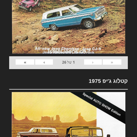
»
›
‹
«
1
של
26
קטלוג ג'יפ 1975