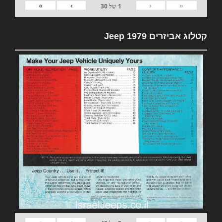
»
›
‹
«
1
של
30
קטלוג אביזרים 1979 Jeep