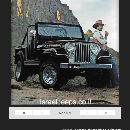
»
›
‹
«
1
של
62