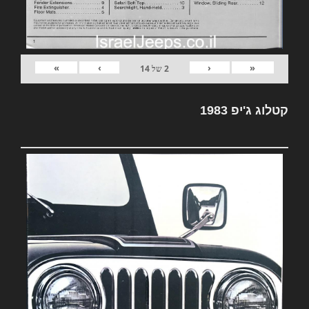
»
›
‹
«
2
של
14
קטלוג ג'יפ 1983