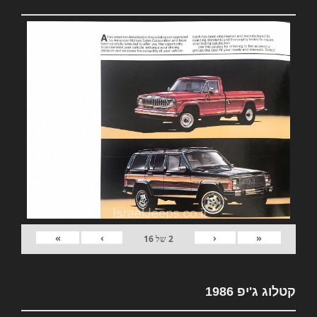
»
›
‹
«
2
של
16
קטלוג ג'יפ 1986