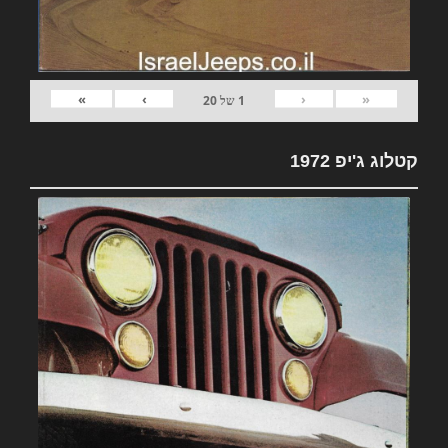
»
›
‹
«
1
של
20
קטלוג ג'יפ 1972