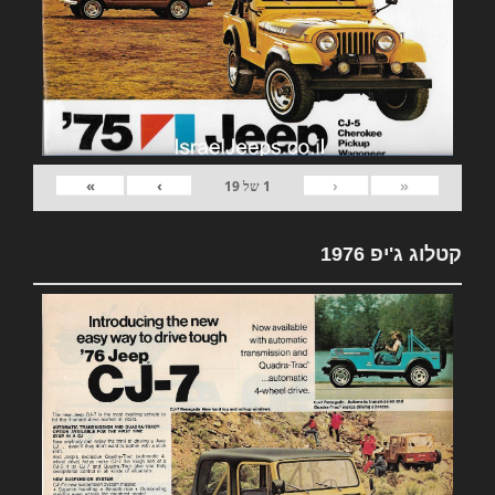
»
›
‹
«
1
של
19
קטלוג ג'יפ 1976