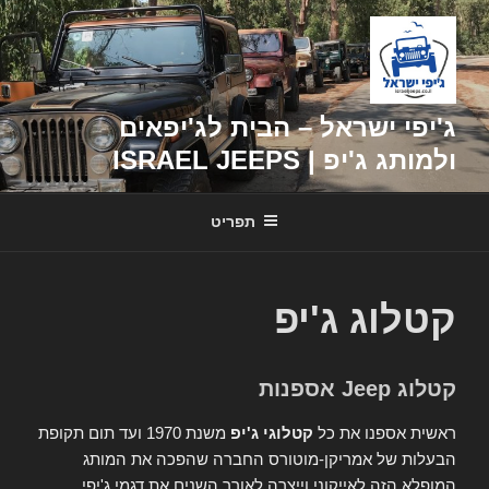
דילוג
לתוכן
ג'יפי ישראל – הבית לג'יפאים
ולמותג ג'יפ | ISRAEL JEEPS
תפריט
קטלוג ג'יפ
קטלוג Jeep אספנות
ראשית אספנו את כל
קטלוגי ג'יפ
משנת 1970 ועד תום תקופת
הבעלות של אמריקן-מוטורס החברה שהפכה את המותג
המופלא הזה לאייקוני וייצרה לאורך השנים את דגמי ג'יפי