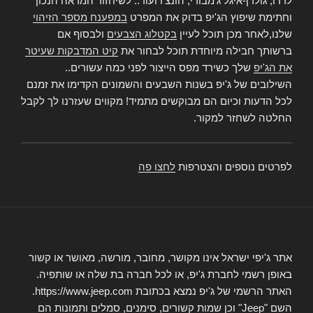
לרדו, גולדן-איגל ג'מבורי, הונצ'ו ועוד.. לשיחזור המראה הנכון
וחתימת שיפוץ הג'יפ בדוק את המפרט
במפענח מספר הזיהוי
שלנו,לאחר מכן תוכל לעיין
בקטלוג הצבעים
ולבסוף אם
ברשותך חבילה מיוחדת תוכל לבחור את
קיט המדבקות שעיטר
את הג'יפ
שלך כשירד מפס הייצור לפני כמה עשורים..
השילובים של ג'יפ בשנות השבעים והשמונים הקדימו את זמנם
לכל הדעות וכיום הם מבוקשים מתמיד! מקווים שעזרנו לך לקבל
החלטה לשחזר למקור.
לפרטים נוספים והצטרפות
לחצו פה
אתר ג'יפי ישראל אינו מקושר, מחובר, מורשה, מאושר או קשור
באופן רשמי לחברת ג'יפ, או לכל חברה בת שלה או שותפיה.
האתר הרשמי של ג'יפ נמצא בכתובת https://www.jeep.com.
השם "Jeep" וכן שמות קשורים, סימנים, סמלים ותמונות הם