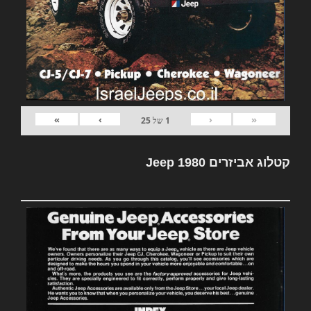
»
›
‹
«
1
של
25
קטלוג אביזרים Jeep 1980