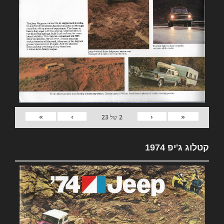
»
›
‹
«
2
של
23
קטלוג ג'יפ 1974