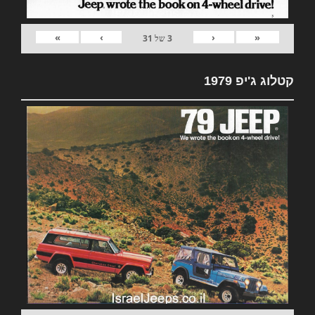
»
›
‹
«
3
של
31
קטלוג ג'יפ 1979