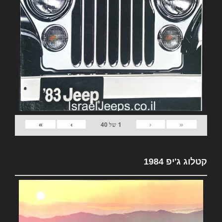
»
›
‹
«
1
של
40
קטלוג ג'יפ 1984