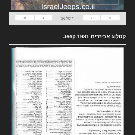
»
›
‹
«
1
של
56
קטלוג אביזרים 1981 Jeep