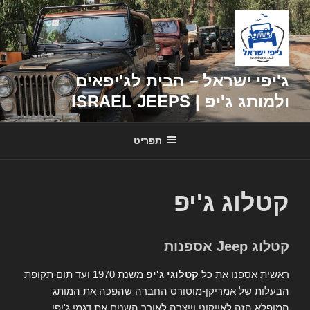
דילוג
לתוכן
ג'יפי ישראל – הבית לג'יפאים
ולמותג ג'יפ | ISRAEL JEEPS
תפריט
קטלוג ג'יפ
קטלוג Jeep אספנות
ראשית אספנו את כל
קטלוגי ג'יפ
משנת 1970 ועד תום תקופת
הבעלות של אמריקן-מוטורס החברה שהפכה את המותג
המופלא הזה לאייקוני וייצרה לאורך השנים את דגמי ג'יפי