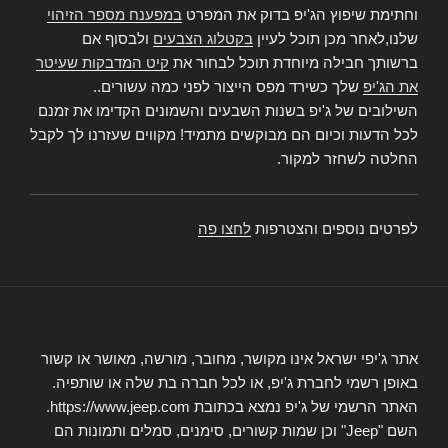
וחתימת שיפוץ הג'יפ בדוק את המפרט
במפענח מספר הזיהוי
שלנו,לאחר מכן תוכל לעיין
בקטלוג הצבעים
ולבסוף אם
ברשותך חבילה מיוחדת תוכל לבחור את
קיט המדבקות שעיטר
את הג'יפ
שלך כשירד מפס הייצור לפני כמה עשורים..
השילובים של ג'יפ בשנות השבעים והשמונים הקדימו את זמנם
לכל הדעות וכיום הם מבוקשים מתמיד! מקווים שעזרנו לך לקבל
החלטה לשחזר למקור.
לפרטים נוספים והצטרפות
לחצו פה
אתר ג'יפי ישראל אינו מקושר, מחובר, מורשה, מאושר או קשור
באופן רשמי לחברת ג'יפ, או לכל חברה בת שלה או שותפיה.
האתר הרשמי של ג'יפ נמצא בכתובת https://www.jeep.com.
השם "Jeep" וכן שמות קשורים, סימנים, סמלים ותמונות הם