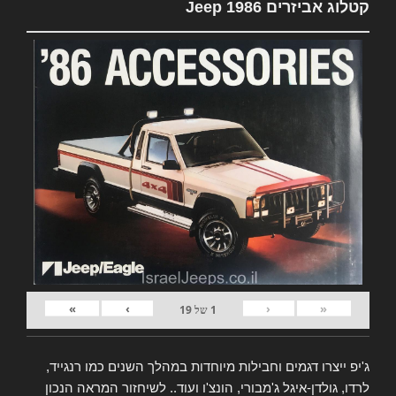
קטלוג אביזרים Jeep 1986
»
›
‹
«
1
של
19
ג'יפ ייצרו דגמים וחבילות מיוחדות במהלך השנים כמו רנגייד,
לרדו, גולדן-איגל ג'מבורי, הונצ'ו ועוד.. לשיחזור המראה הנכון