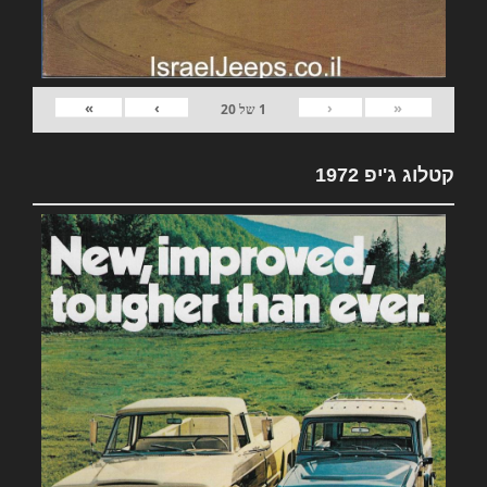
»
›
‹
«
1
של
20
קטלוג ג'יפ 1972