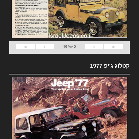
»
›
‹
«
2
של
19
קטלוג ג'יפ 1977