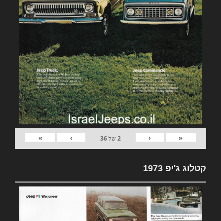
»
›
‹
«
2
של
36
קטלוג ג'יפ 1973