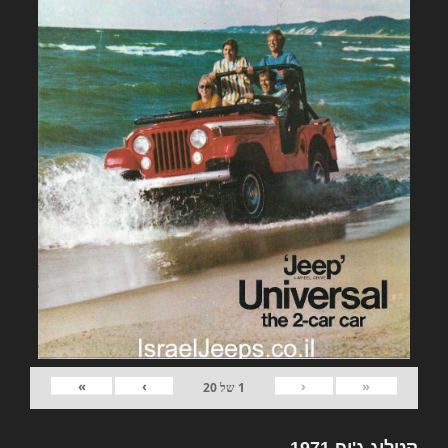
»
›
‹
«
1
של
20