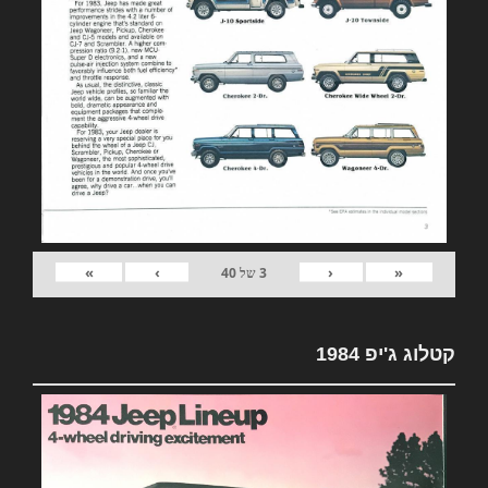
»
›
‹
«
3
של
40
קטלוג ג'יפ 1984