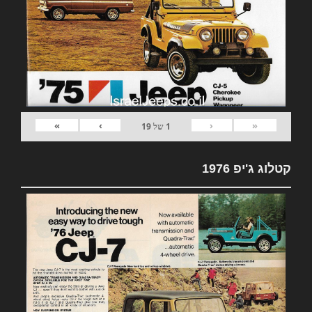
»
›
‹
«
1
של
19
קטלוג ג'יפ 1976