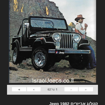
»
›
‹
«
1
של
62
קטלוג אביזרים 1982 Jeep