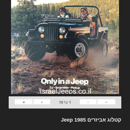
»
›
‹
«
1
של
18
קטלוג אביזרים Jeep 1985