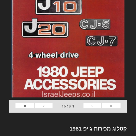
»
›
‹
«
1
של
16
קטלוג מכירות ג'יפ 1981