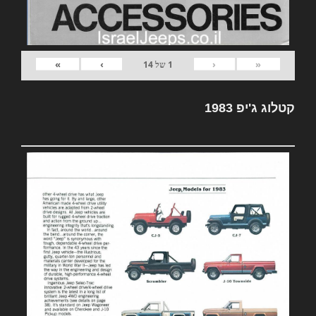
»
›
‹
«
1
של
14
קטלוג ג'יפ 1983