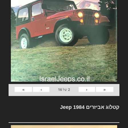
»
›
‹
«
2
של
16
קטלוג אביזרים Jeep 1984