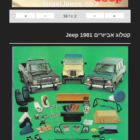
»
›
‹
«
2
של
56
קטלוג אביזרים 1981 Jeep