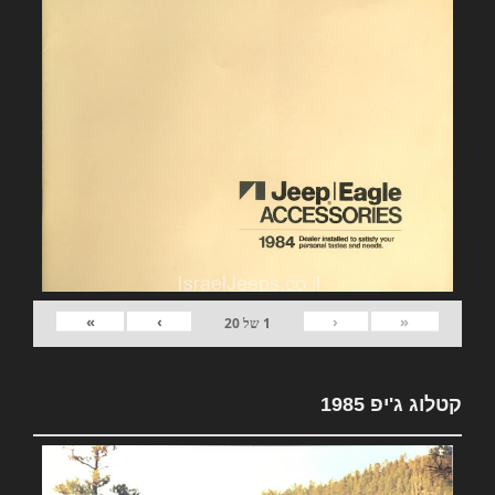
»
›
‹
«
1
של
20
קטלוג ג'יפ 1985