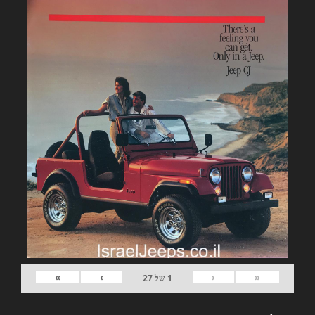
»
›
‹
«
1
של
27