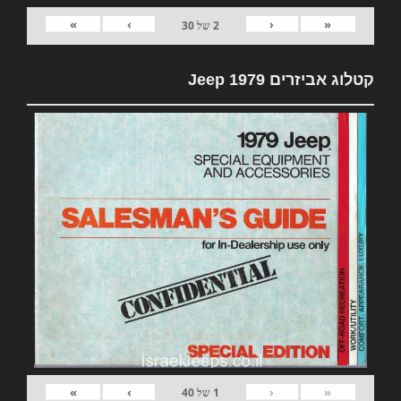
»
›
‹
«
2
של
30
קטלוג אביזרים 1979 Jeep
»
›
‹
«
1
של
40