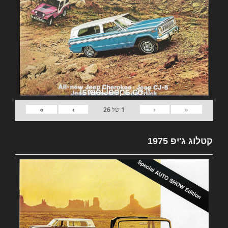
»
›
‹
«
1
של
26
קטלוג ג'יפ 1975