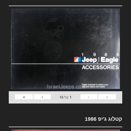
»
›
‹
«
1
של
16
קטלוג ג'יפ 1986