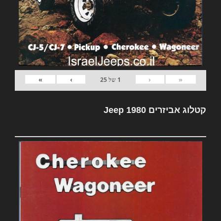
»
›
‹
«
1
של
25
קטלוג אביזרים Jeep 1980