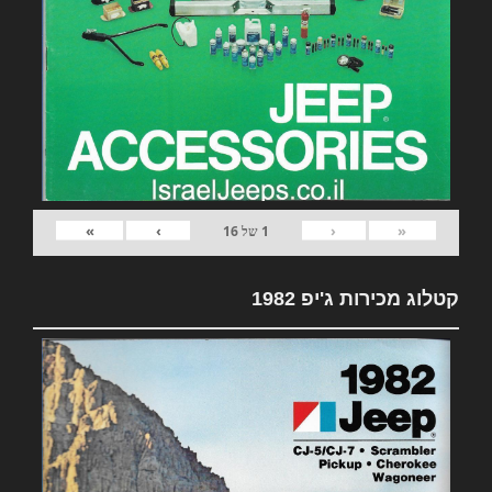
»
›
‹
«
1
של
16
קטלוג מכירות ג'יפ 1982