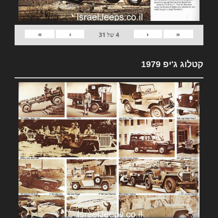
»
›
‹
«
4
של
31
קטלוג ג'יפ 1979