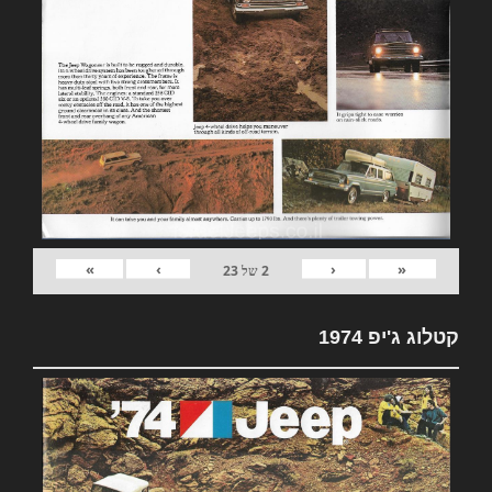
»
›
‹
«
2
של
23
קטלוג ג'יפ 1974