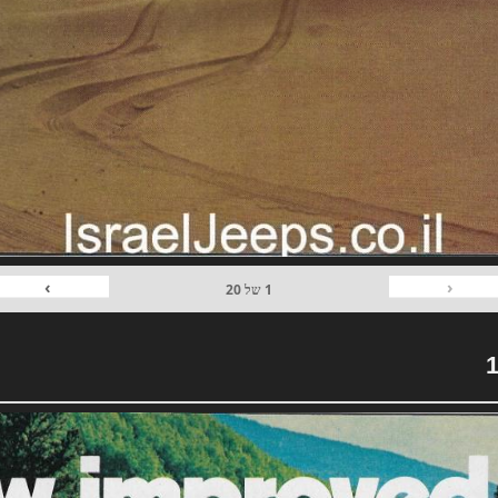
›
‹
1
של
20