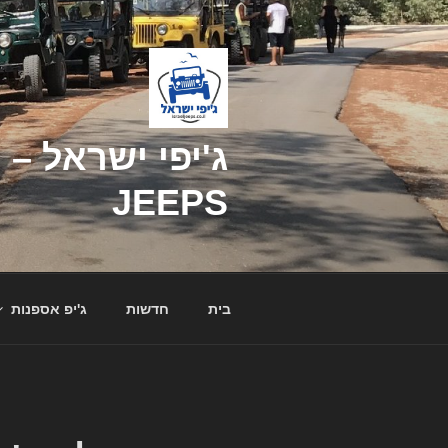
דילוג
לתוכן
JEEPS
בית
חדשות
ג'יפ אספנות