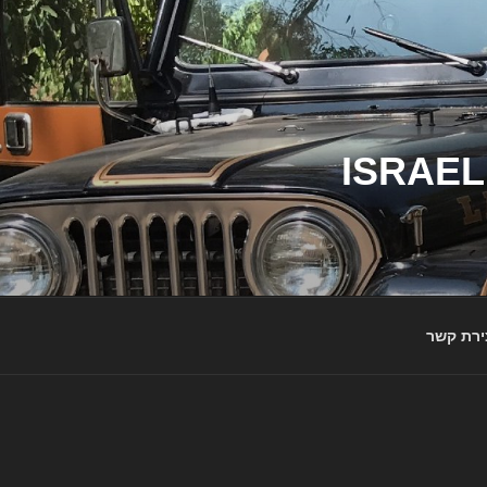
ג'יפי ישראל – הבית לג'יפאים ולמותג ג'יפ | ISRAEL
ירת קשר