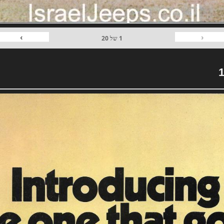
›
‹
1
של
20