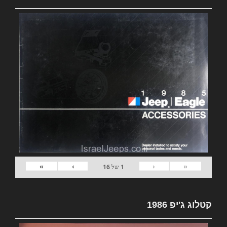
»
›
‹
«
1
של
16
קטלוג ג'יפ 1986