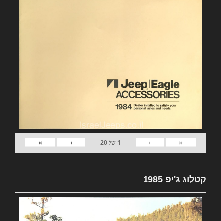
»
›
‹
«
1
של
20
קטלוג ג'יפ 1985