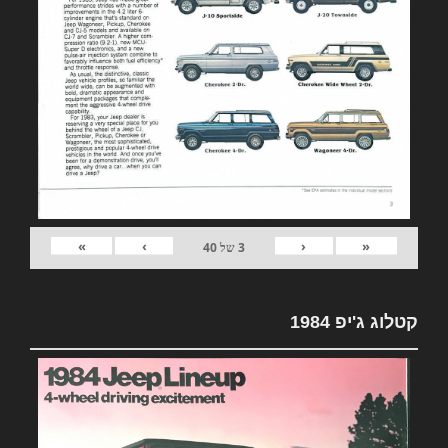
»
›
‹
«
3
של
40
קטלוג ג'יפ 1984