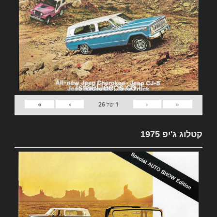
»
›
‹
«
1
של
26
קטלוג ג'יפ 1975