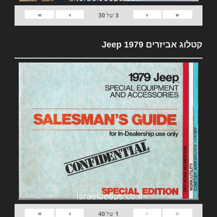
»
›
‹
«
3
של
30
קטלוג אביזרים 1979 Jeep
»
›
‹
«
1
של
40