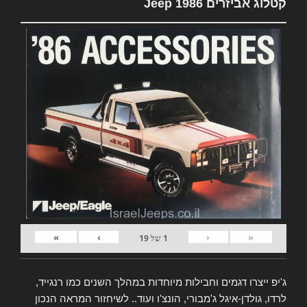
קטלוג אביזרים Jeep 1986
»
›
‹
«
1
של
19
ג'יפ ייצרו דגמים וחבילות מיוחדות במהלך השנים כמו רנגייד,
לרדו, גולדן-איגל ג'מבורי, הונצ'ו ועוד.. לשיחזור המראה הנכון