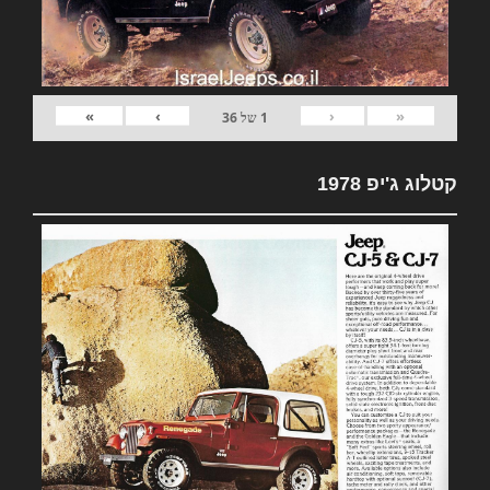
»
›
‹
«
1
של
36
קטלוג ג'יפ 1978