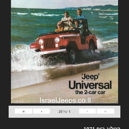
»
›
‹
«
1
של
20