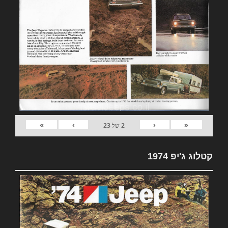
»
›
‹
«
2
של
23
קטלוג ג'יפ 1974