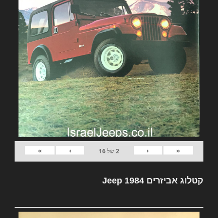
»
›
‹
«
2
של
16
קטלוג אביזרים Jeep 1984