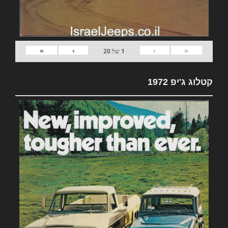
»
›
‹
«
1
של
20
קטלוג ג'יפ 1972