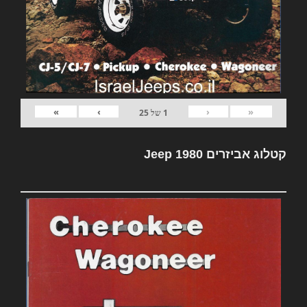
»
›
‹
«
1
של
25
קטלוג אביזרים Jeep 1980