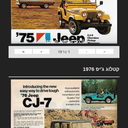
»
›
‹
«
1
של
19
קטלוג ג'יפ 1976