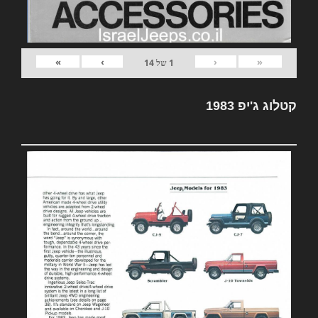
»
›
‹
«
1
של
14
קטלוג ג'יפ 1983