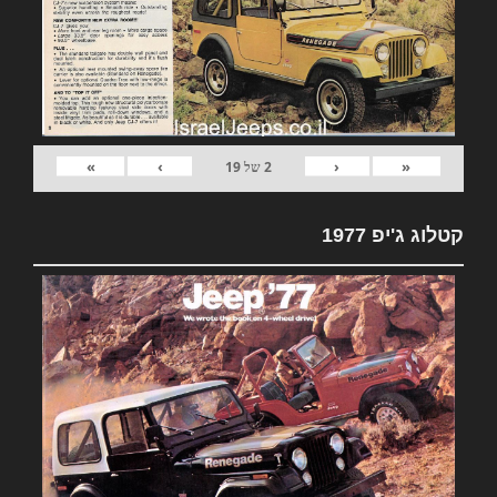
»
›
‹
«
2
של
19
קטלוג ג'יפ 1977