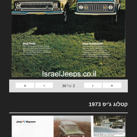
»
›
‹
«
2
של
36
קטלוג ג'יפ 1973