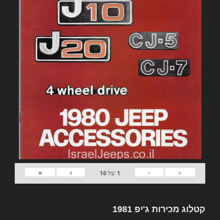
»
›
‹
«
1
של
16
קטלוג מכירות ג'יפ 1981