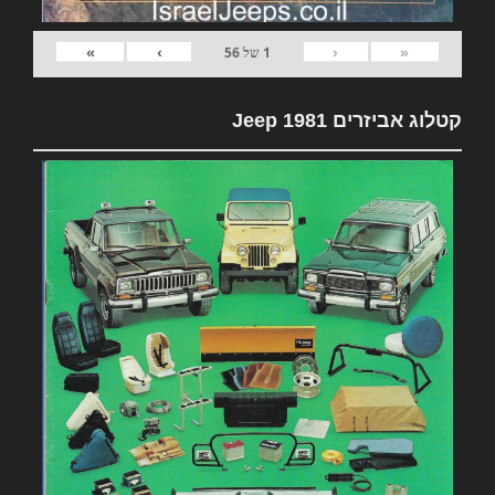
»
›
‹
«
1
של
56
קטלוג אביזרים 1981 Jeep