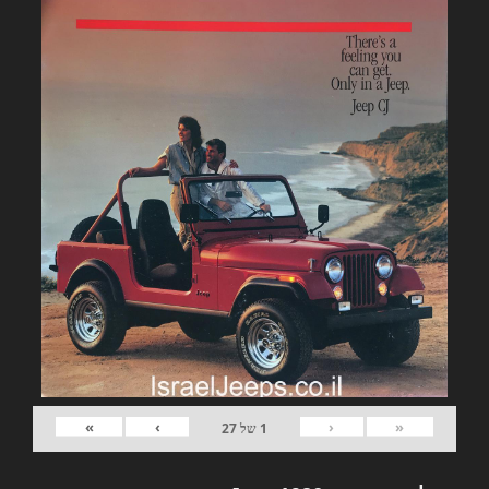
»
›
‹
«
1
של
27