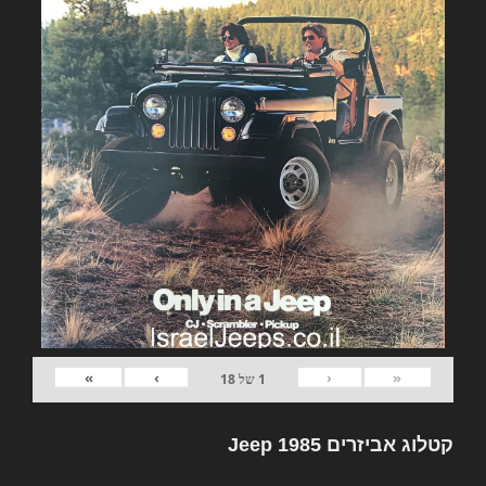
»
›
‹
«
1
של
18
קטלוג אביזרים Jeep 1985