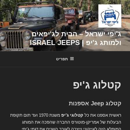
דילוג
לתוכן
ג'יפי ישראל – הבית לג'יפאים
ולמותג ג'יפ | ISRAEL JEEPS
תפריט
קטלוג ג'יפ
קטלוג Jeep אספנות
ראשית אספנו את כל
קטלוגי ג'יפ
משנת 1970 ועד תום תקופת
הבעלות של אמריקן-מוטורס החברה שהפכה את המותג
המופלא הזה לאייקוני וייצרה לאורך השנים את דגמי ג'יפי