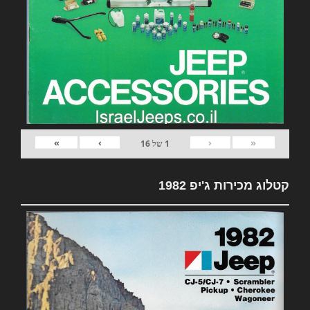
»
›
‹
«
1
של
16
קטלוג מכירות ג'יפ 1982