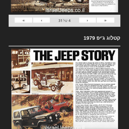
»
›
‹
«
4
של
31
קטלוג ג'יפ 1979