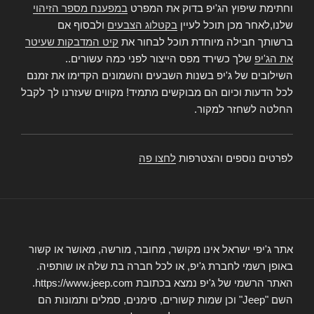
וחתימת שיפוץ הג'יפ בדוק את המפרט
במפענח מספר הזיהוי
שלנו,לאחר מכן תוכל לעיין
בקטלוג הצבעים
ולבסוף אם
ברשותך חבילה מיוחדת תוכל לבחור את
קיט המדבקות שעיטר
את הג'יפ
שלך כשירד מפס הייצור לפני כמה עשורים..
השילובים של ג'יפ בשנות השבעים והשמונים הקדימו את זמנם
לכל הדעות וכיום הם מבוקשים מתמיד! מקווים שעזרנו לך לקבל
החלטה לשחזר למקור.
לפרטים נוספים והצטרפות
לחצו פה
אתר ג'יפי ישראל אינו מקושר, מחובר, מורשה, מאושר או קשור
באופן רשמי לחברת ג'יפ, או לכל חברה בת שלה או שותפיה.
האתר הרשמי של ג'יפ נמצא בכתובת https://www.jeep.com.
השם "Jeep" וכן שמות קשורים, סימנים, סמלים ותמונות הם