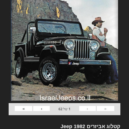
»
›
‹
«
1
של
62
קטלוג אביזרים 1982 Jeep