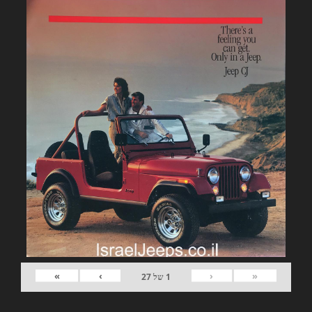
»
›
‹
«
1
של
27