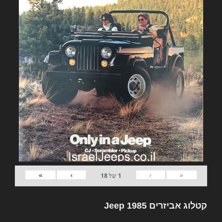
»
›
‹
«
1
של
18
קטלוג אביזרים Jeep 1985