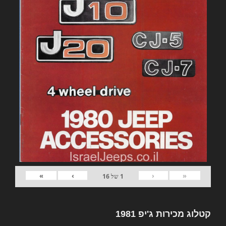
»
›
‹
«
1
של
16
קטלוג מכירות ג'יפ 1981