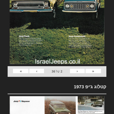
»
›
‹
«
2
של
36
קטלוג ג'יפ 1973