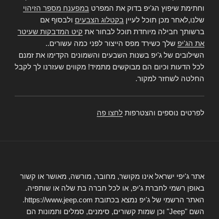
וחתימת שיפוץ הג'יפ בדוק את המפרט
במפענח מספר הזיהוי
שלנו,לאחר מכן תוכל לעיין
בקטלוג הצבעים
ולבסוף אם
ברשותך חבילה מיוחדת תוכל לבחור את
קיט המדבקות שעיטר
את הג'יפ
שלך כשירד מפס הייצור לפני כמה עשורים..
השילובים של ג'יפ בשנות השבעים והשמונים הקדימו את זמנם
לכל הדעות וכיום הם מבוקשים מתמיד! מקווים שעזרנו לך לקבל
החלטה לשחזר למקור.
לפרטים נוספים והצטרפות
לחצו פה
אתר ג'יפי ישראל אינו מקושר, מחובר, מורשה, מאושר או קשור
באופן רשמי לחברת ג'יפ, או לכל חברה בת שלה או שותפיה.
האתר הרשמי של ג'יפ נמצא בכתובת https://www.jeep.com.
השם "Jeep" וכן שמות קשורים, סימנים, סמלים ותמונות הם