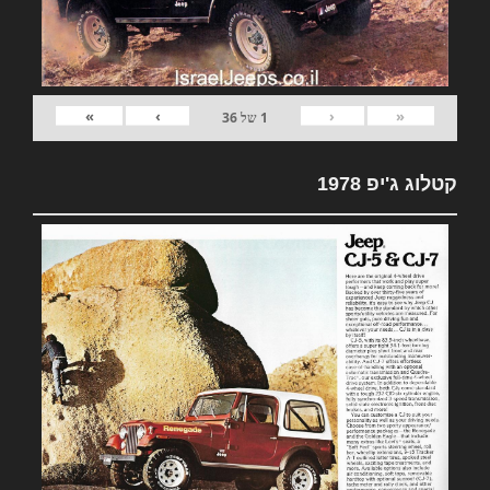
»
›
‹
«
1
של
36
קטלוג ג'יפ 1978