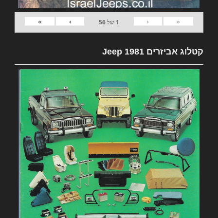
»
›
‹
«
1
של
56
קטלוג אביזרים 1981 Jeep