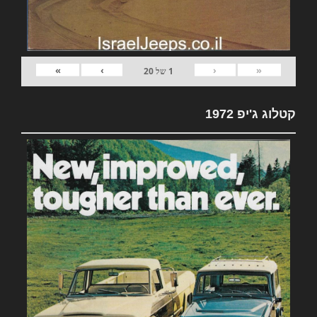
»
›
‹
«
1
של
20
קטלוג ג'יפ 1972