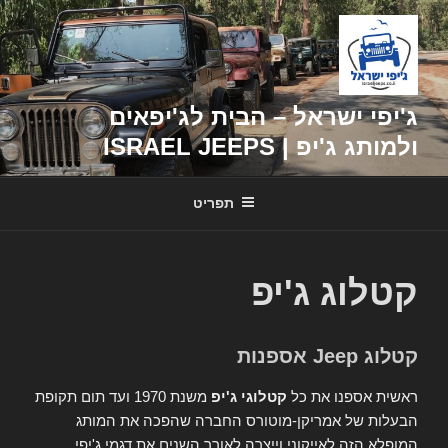
דילוג
לתוכן
ג'יפי ישראל – הבית לג'יפאים
ולמותג ג'יפ | ISRAEL JEEPS
תפריט
קטלוג ג'יפ
קטלוג Jeep אספנות
ראשית אספנו את כל
קטלוגי ג'יפ
משנת 1970 ועד תום תקופת
הבעלות של אמריקן-מוטורס החברה שהפכה את המותג
המופלא הזה לאייקוני וייצרה לאורך השנים את דגמי ג'יפי