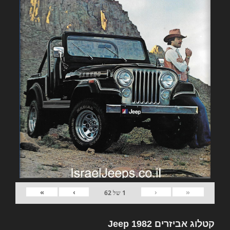
»
›
‹
«
1
של
62
קטלוג אביזרים 1982 Jeep