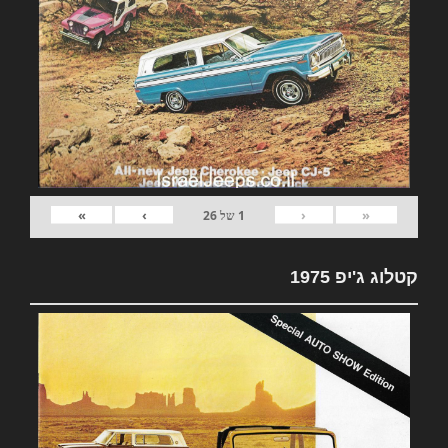
»
›
‹
«
1
של
26
קטלוג ג'יפ 1975