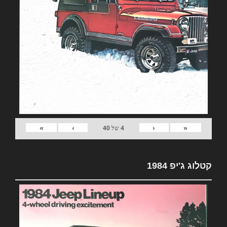
»
›
‹
«
4
של
40
קטלוג ג'יפ 1984