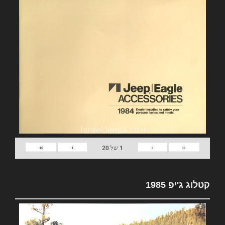
»
›
‹
«
1
של
20
קטלוג ג'יפ 1985