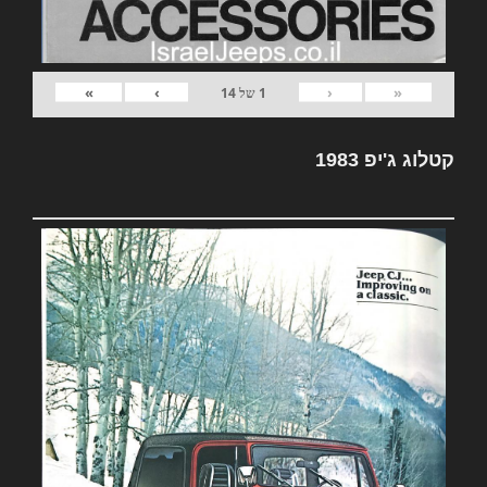
»
›
‹
«
1
של
14
קטלוג ג'יפ 1983