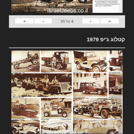
»
›
‹
«
4
של
31
קטלוג ג'יפ 1979