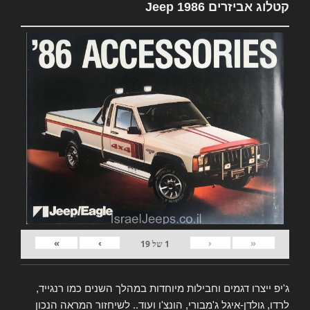
קטלוג אביזרים Jeep 1986
»
›
‹
«
1
של
19
ג'יפ ייצרו דגמים וחבילות מיוחדות במהלך השנים כמו רנגייד,
לרדו, גולדן-איגל ג'מבורי, הונצ'ו ועוד.. לשיחזור המראה הנכון