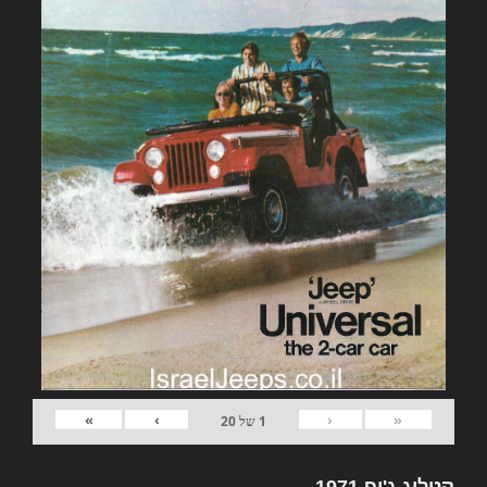
»
›
‹
«
1
של
20