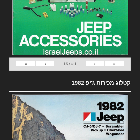
»
›
‹
«
1
של
16
קטלוג מכירות ג'יפ 1982