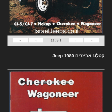
»
›
‹
«
1
של
25
קטלוג אביזרים Jeep 1980