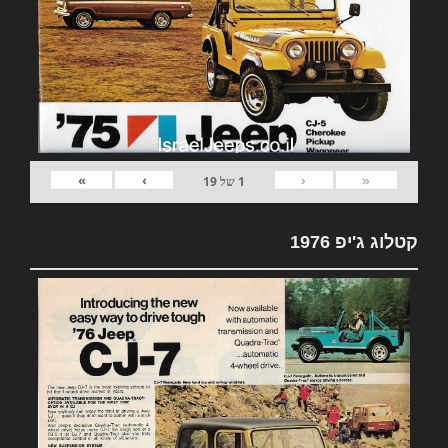
»
›
‹
«
1
של
19
קטלוג ג'יפ 1976