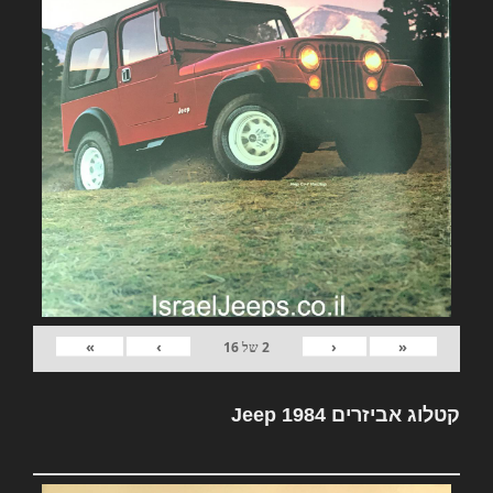
»
›
‹
«
2
של
16
קטלוג אביזרים Jeep 1984