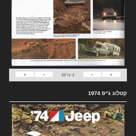
»
›
‹
«
2
של
23
קטלוג ג'יפ 1974