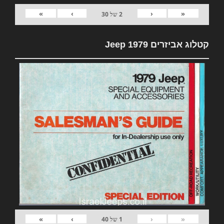
»
›
‹
«
2
של
30
קטלוג אביזרים 1979 Jeep
»
›
‹
«
1
של
40