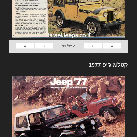
»
›
‹
«
2
של
19
קטלוג ג'יפ 1977