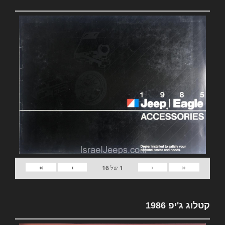
»
›
‹
«
1
של
16
קטלוג ג'יפ 1986