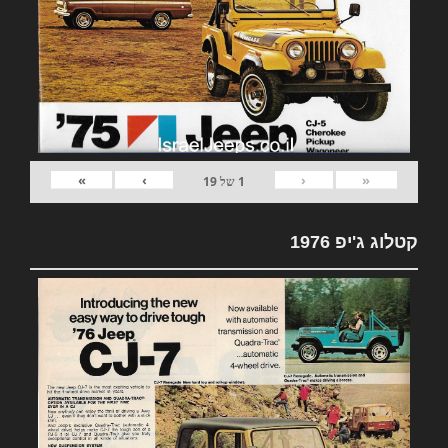
»
›
‹
«
1
של
19
קטלוג ג'יפ 1976