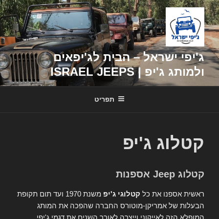
דילוג
לתוכן
ג'יפי ישראל – הבית לג'יפאים
ולמותג ג'יפ | ISRAEL JEEPS
תפריט
קטלוג ג'יפ
קטלוג Jeep אספנות
ראשית אספנו את כל
קטלוגי ג'יפ
משנת 1970 ועד תום תקופת
הבעלות של אמריקן-מוטורס החברה שהפכה את המותג
המופלא הזה לאייקוני וייצרה לאורך השנים את דגמי ג'יפי