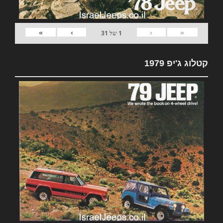
»
›
‹
«
1
של
31
קטלוג ג'יפ 1979