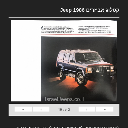
קטלוג אביזרים Jeep 1986
»
›
‹
«
2
של
19
ג'יפ ייצרו דגמים וחבילות מיוחדות במהלך השנים כמו רנגייד,