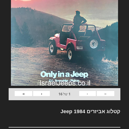
»
›
‹
«
1
של
16
קטלוג אביזרים Jeep 1984