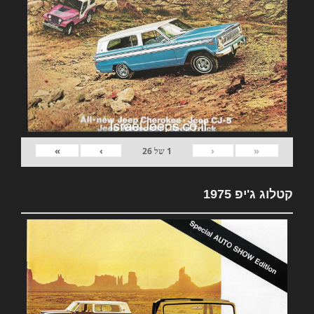
»
›
‹
«
1
של
26
קטלוג ג'יפ 1975