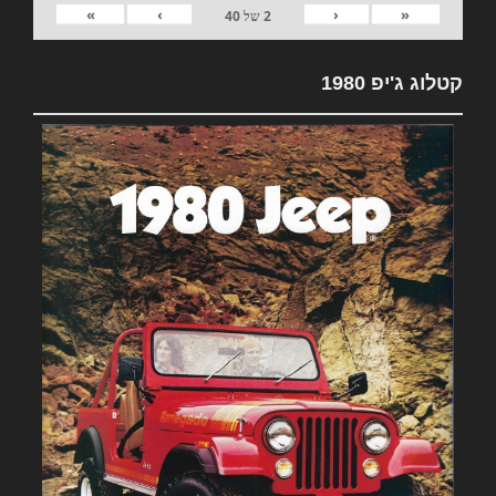
»
›
‹
«
2
של
40
קטלוג ג'יפ 1980