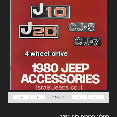
»
›
‹
«
1
של
16
קטלוג מכירות ג'יפ 1981