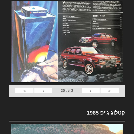
»
›
‹
«
2
של
20
קטלוג ג'יפ 1985