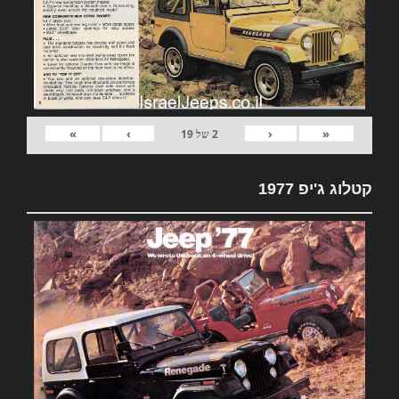
»
›
‹
«
2
של
19
קטלוג ג'יפ 1977