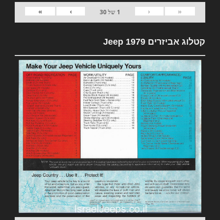
»
›
‹
«
1
של
30
קטלוג אביזרים 1979 Jeep