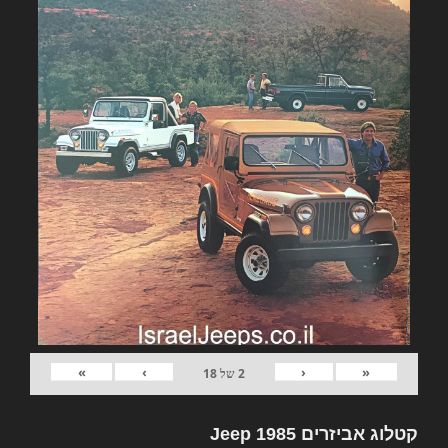
»
›
‹
«
2
של
18
קטלוג אביזרים Jeep 1985