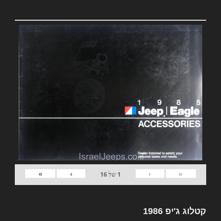
»
›
‹
«
1
של
16
קטלוג ג'יפ 1986