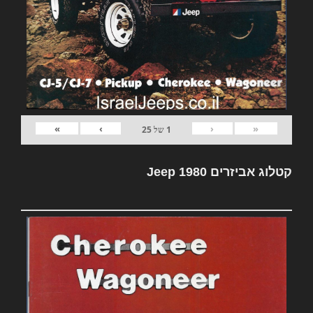
»
›
‹
«
1
של
25
קטלוג אביזרים Jeep 1980