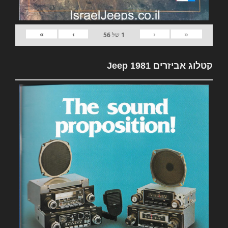
»
›
‹
«
1
של
56
קטלוג אביזרים 1981 Jeep