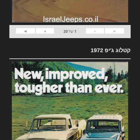
»
›
‹
«
1
של
20
קטלוג ג'יפ 1972