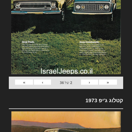
»
›
‹
«
2
של
36
קטלוג ג'יפ 1973