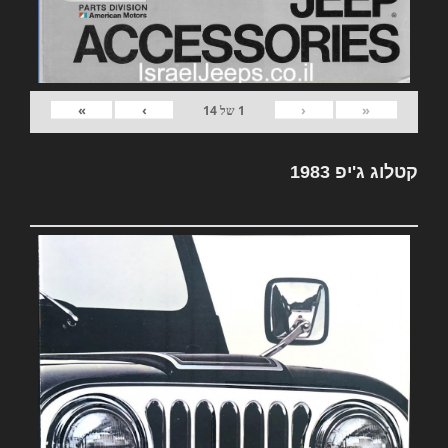
»
›
‹
«
1
של
14
קטלוג ג'יפ 1983