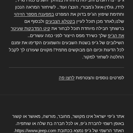
לרדו, גולדן-איגל ג'מבורי, הונצ'ו ועוד.. לשיחזור המראה הנכון
וחתימת שיפוץ הג'יפ בדוק את המפרט
במפענח מספר הזיהוי
שלנו,לאחר מכן תוכל לעיין
בקטלוג הצבעים
ולבסוף אם
ברשותך חבילה מיוחדת תוכל לבחור את
קיט המדבקות שעיטר
את הג'יפ
שלך כשירד מפס הייצור לפני כמה עשורים..
השילובים של ג'יפ בשנות השבעים והשמונים הקדימו את זמנם
לכל הדעות וכיום הם מבוקשים מתמיד! מקווים שעזרנו לך לקבל
החלטה לשחזר למקור.
לפרטים נוספים והצטרפות
לחצו פה
אתר ג'יפי ישראל אינו מקושר, מחובר, מורשה, מאושר או קשור
באופן רשמי לחברת ג'יפ, או לכל חברה בת שלה או שותפיה.
האתר הרשמי של ג'יפ נמצא בכתובת https://www.jeep.com.