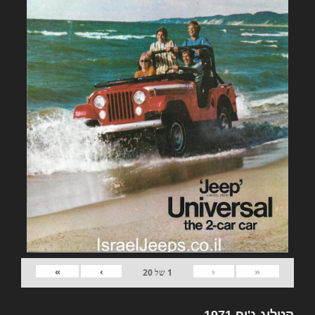
»
›
‹
«
1
של
20