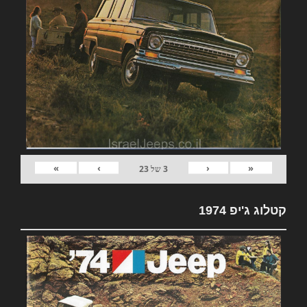
»
›
‹
«
3
של
23
קטלוג ג'יפ 1974