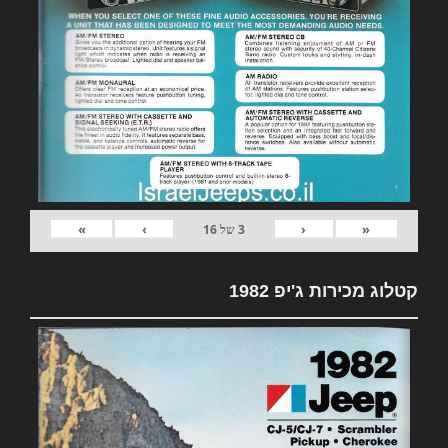
»
›
‹
«
3
של
16
קטלוג מכירות ג'יפ 1982