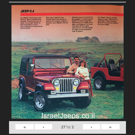
»
›
‹
«
2
של
27