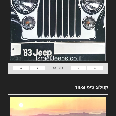
»
›
‹
«
1
של
40
קטלוג ג'יפ 1984