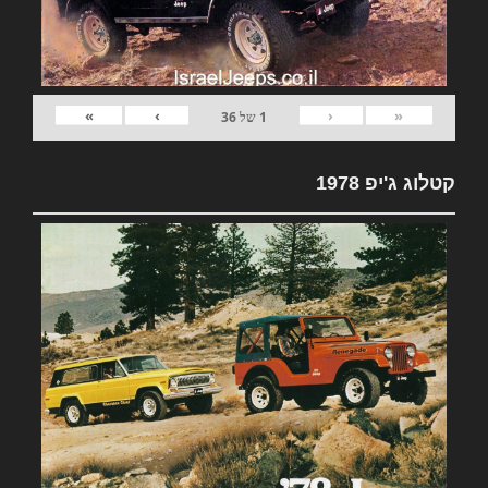
»
›
‹
«
1
של
36
קטלוג ג'יפ 1978