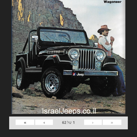
»
›
‹
«
1
של
62