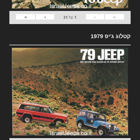
»
›
‹
«
1
של
31
קטלוג ג'יפ 1979