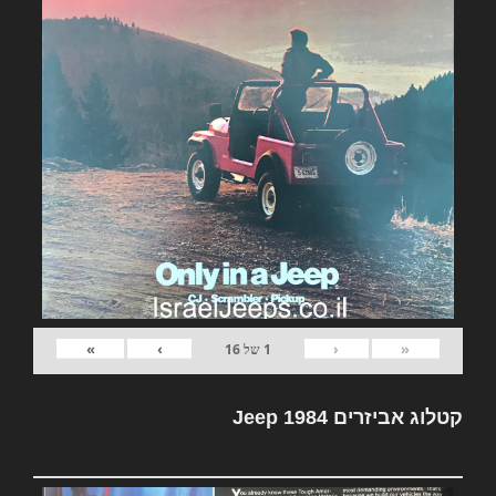
»
›
‹
«
1
של
16
קטלוג אביזרים Jeep 1984