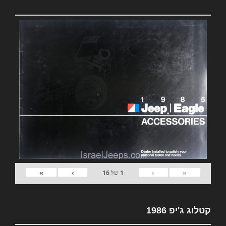
»
›
‹
«
1
של
16
קטלוג ג'יפ 1986