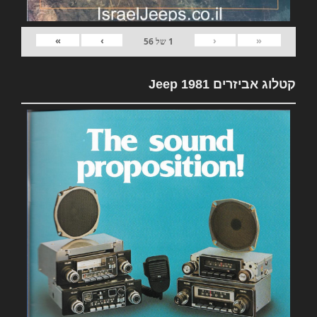
»
›
‹
«
1
של
56
קטלוג אביזרים 1981 Jeep