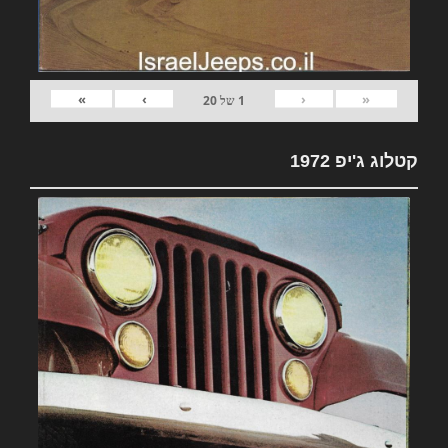
»
›
‹
«
1
של
20
קטלוג ג'יפ 1972