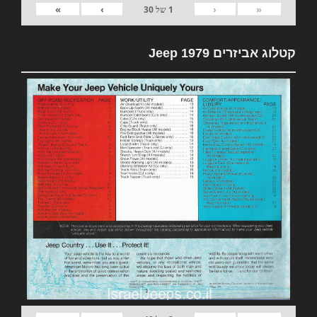
»
›
‹
«
1
של
30
קטלוג אביזרים 1979 Jeep