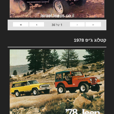
»
›
‹
«
1
של
36
קטלוג ג'יפ 1978