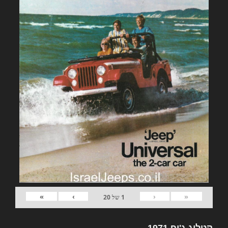
»
›
‹
«
1
של
20