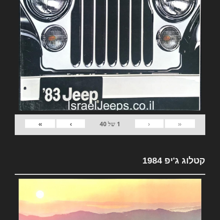
»
›
‹
«
1
של
40
קטלוג ג'יפ 1984