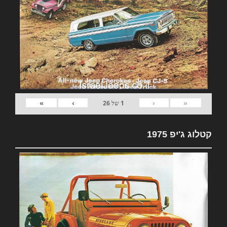
»
›
‹
«
1
של
26
קטלוג ג'יפ 1975