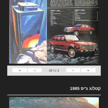
»
›
‹
«
2
של
20
קטלוג ג'יפ 1985