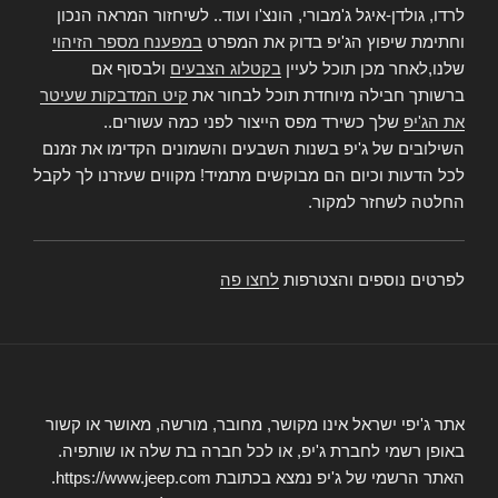
לרדו, גולדן-איגל ג'מבורי, הונצ'ו ועוד.. לשיחזור המראה הנכון
וחתימת שיפוץ הג'יפ בדוק את המפרט
במפענח מספר הזיהוי
שלנו,לאחר מכן תוכל לעיין
בקטלוג הצבעים
ולבסוף אם
ברשותך חבילה מיוחדת תוכל לבחור את
קיט המדבקות שעיטר
את הג'יפ
שלך כשירד מפס הייצור לפני כמה עשורים..
השילובים של ג'יפ בשנות השבעים והשמונים הקדימו את זמנם
לכל הדעות וכיום הם מבוקשים מתמיד! מקווים שעזרנו לך לקבל
החלטה לשחזר למקור.
לפרטים נוספים והצטרפות
לחצו פה
אתר ג'יפי ישראל אינו מקושר, מחובר, מורשה, מאושר או קשור
באופן רשמי לחברת ג'יפ, או לכל חברה בת שלה או שותפיה.
האתר הרשמי של ג'יפ נמצא בכתובת https://www.jeep.com.