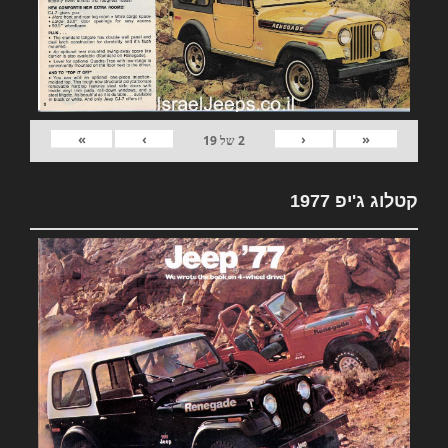
»
›
‹
«
2
של
19
קטלוג ג'יפ 1977