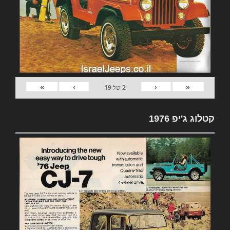
»
›
‹
«
2
של
19
קטלוג ג'יפ 1976