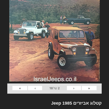
»
›
‹
«
2
של
18
קטלוג אביזרים Jeep 1985