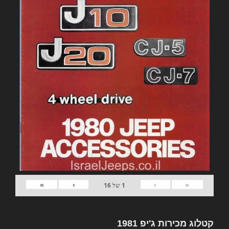
»
›
‹
«
1
של
16
קטלוג מכירות ג'יפ 1981