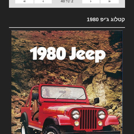
»
›
‹
«
2
של
40
קטלוג ג'יפ 1980