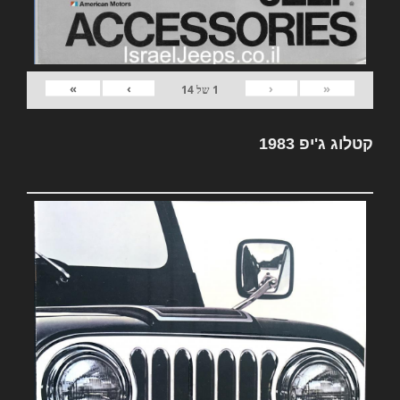
»
›
‹
«
1
של
14
קטלוג ג'יפ 1983