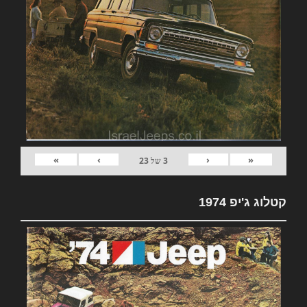
»
›
‹
«
3
של
23
קטלוג ג'יפ 1974