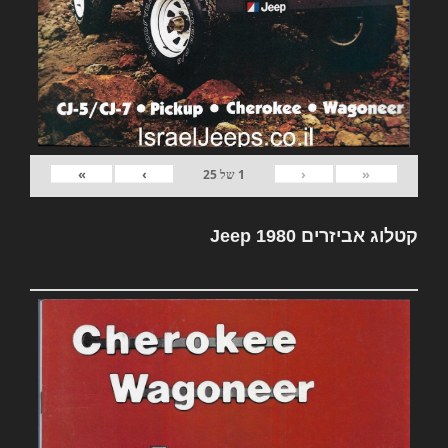
»
›
‹
«
1
של
25
קטלוג אביזרים Jeep 1980