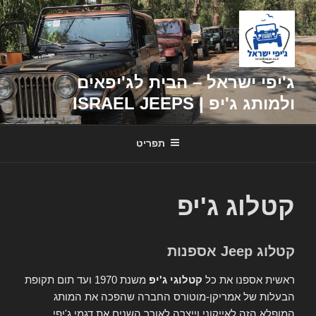
דילוג
לתוכן
ג'יפי ישראל – הבית לג'יפאים
ולמותג ג'יפ | ISRAEL JEEPS
תפריט
קטלוג ג'יפ
קטלוג Jeep אספנות
ראשית אספנו את כל
קטלוגי ג'יפ
משנת 1970 ועד תום תקופת
הבעלות של אמריקן-מוטורס החברה שהפכה את המותג
המופלא הזה לאייקוני וייצרה לאורך השנים את דגמי ג'יפי