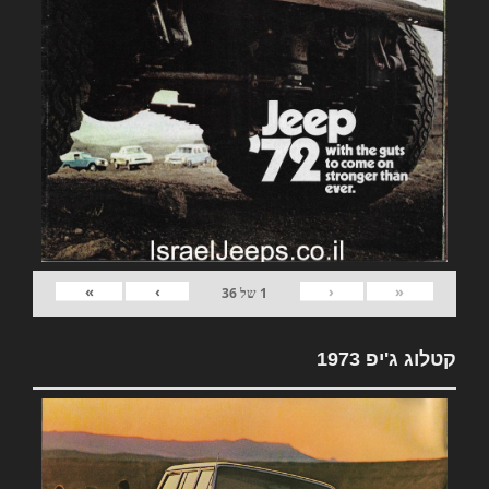
»
›
‹
«
1
של
36
קטלוג ג'יפ 1973