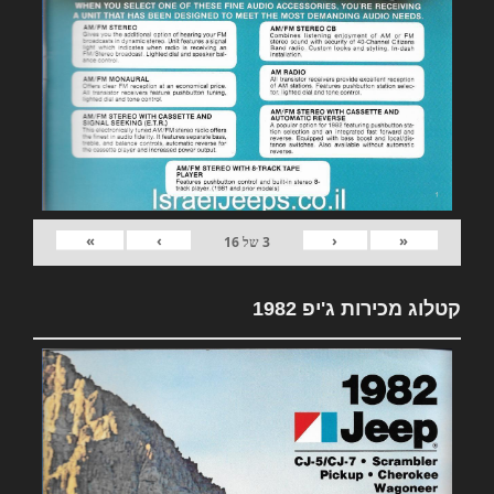
»
›
‹
«
3
של
16
קטלוג מכירות ג'יפ 1982