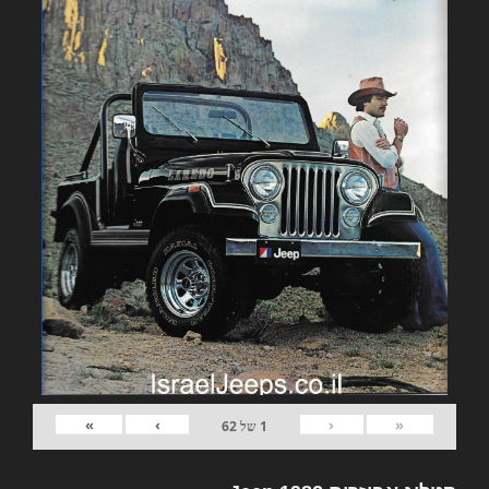
»
›
‹
«
1
של
62