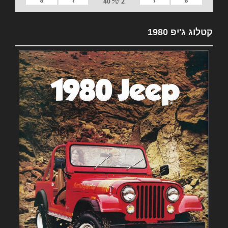
»
›
‹
«
2
של
40
קטלוג ג'יפ 1980