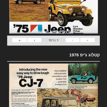
»
›
‹
«
1
של
19
קטלוג ג'יפ 1976