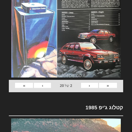
»
›
‹
«
2
של
20
קטלוג ג'יפ 1985