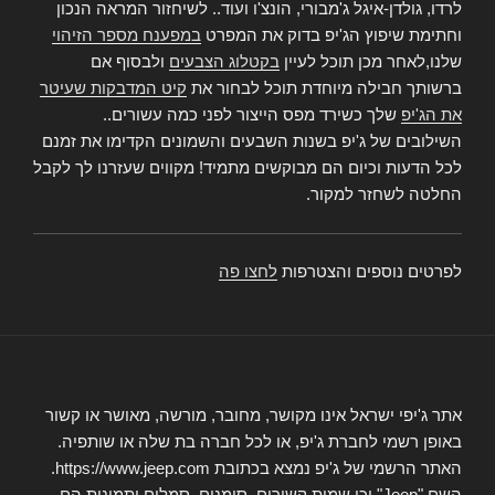
לרדו, גולדן-איגל ג'מבורי, הונצ'ו ועוד.. לשיחזור המראה הנכון
וחתימת שיפוץ הג'יפ בדוק את המפרט
במפענח מספר הזיהוי
שלנו,לאחר מכן תוכל לעיין
בקטלוג הצבעים
ולבסוף אם
ברשותך חבילה מיוחדת תוכל לבחור את
קיט המדבקות שעיטר
את הג'יפ
שלך כשירד מפס הייצור לפני כמה עשורים..
השילובים של ג'יפ בשנות השבעים והשמונים הקדימו את זמנם
לכל הדעות וכיום הם מבוקשים מתמיד! מקווים שעזרנו לך לקבל
החלטה לשחזר למקור.
לפרטים נוספים והצטרפות
לחצו פה
אתר ג'יפי ישראל אינו מקושר, מחובר, מורשה, מאושר או קשור
באופן רשמי לחברת ג'יפ, או לכל חברה בת שלה או שותפיה.
האתר הרשמי של ג'יפ נמצא בכתובת https://www.jeep.com.
השם "Jeep" וכן שמות קשורים, סימנים, סמלים ותמונות הם