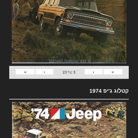
»
›
‹
«
3
של
23
קטלוג ג'יפ 1974