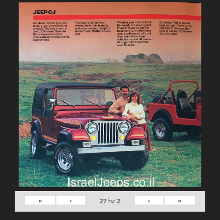
»
›
‹
«
2
של
27