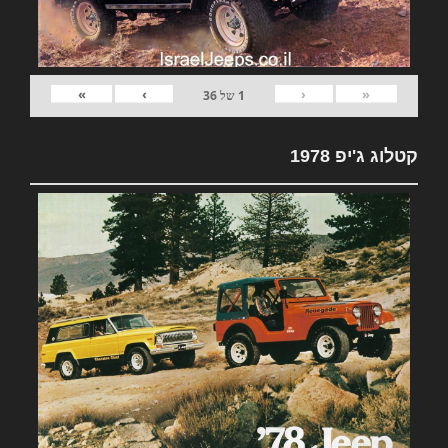
»
›
‹
«
1
של
36
קטלוג ג'יפ 1978