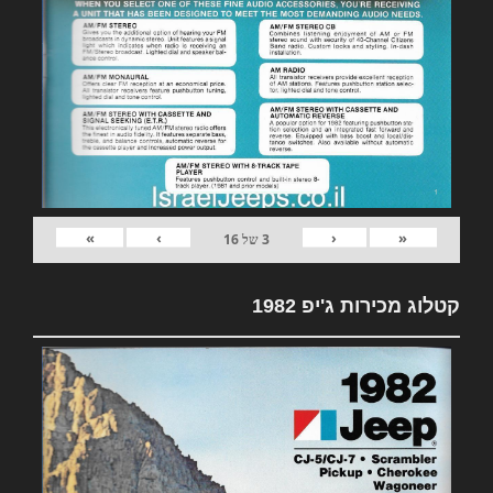
»
›
‹
«
3
של
16
קטלוג מכירות ג'יפ 1982