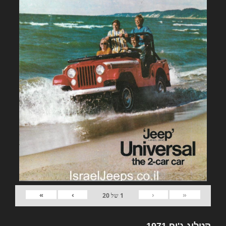
»
›
‹
«
1
של
20