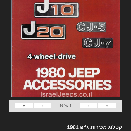
»
›
‹
«
1
של
16
קטלוג מכירות ג'יפ 1981