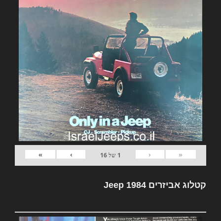
»
›
‹
«
1
של
16
קטלוג אביזרים Jeep 1984