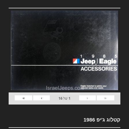
»
›
‹
«
1
של
16
קטלוג ג'יפ 1986