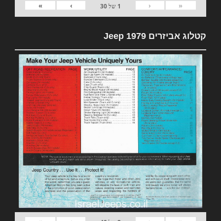
»
›
‹
«
1
של
30
קטלוג אביזרים 1979 Jeep