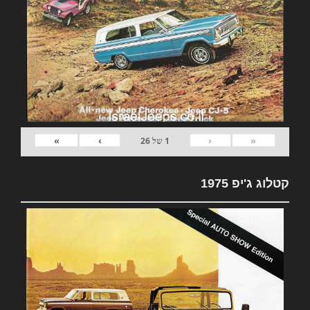
»
›
‹
«
1
של
26
קטלוג ג'יפ 1975