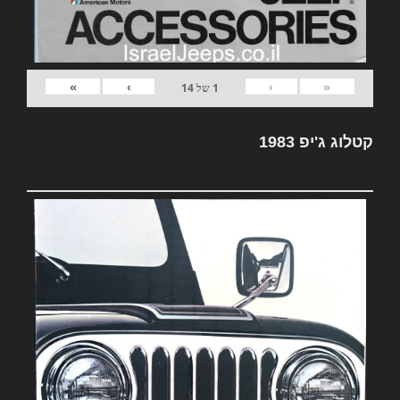
»
›
‹
«
1
של
14
קטלוג ג'יפ 1983