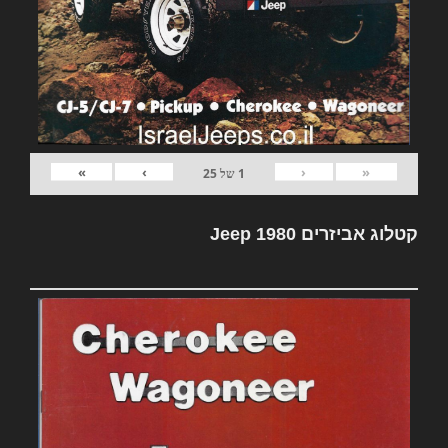
»
›
‹
«
1
של
25
קטלוג אביזרים Jeep 1980