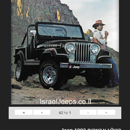
»
›
‹
«
1
של
62