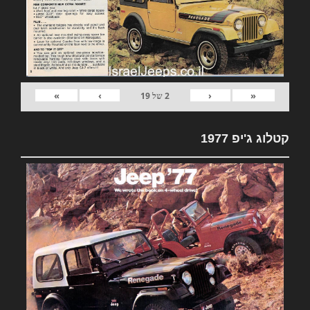
»
›
‹
«
2
של
19
קטלוג ג'יפ 1977