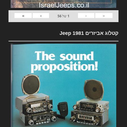
»
›
‹
«
1
של
56
קטלוג אביזרים 1981 Jeep