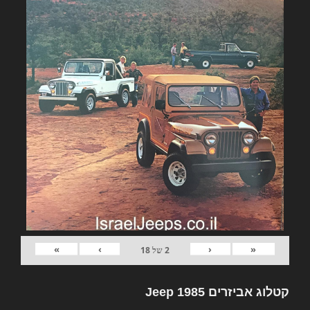
»
›
‹
«
2
של
18
קטלוג אביזרים Jeep 1985