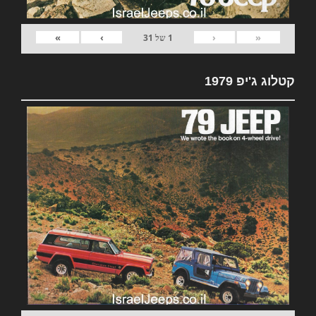
»
›
‹
«
1
של
31
קטלוג ג'יפ 1979