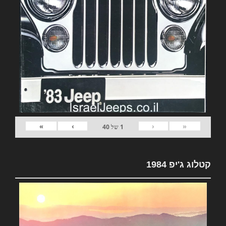
»
›
‹
«
1
של
40
קטלוג ג'יפ 1984