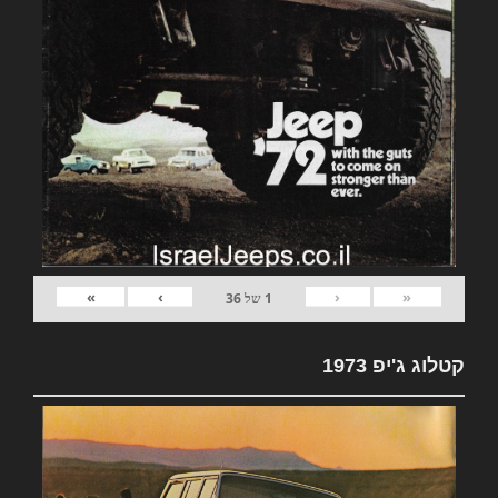
»
›
‹
«
1
של
36
קטלוג ג'יפ 1973