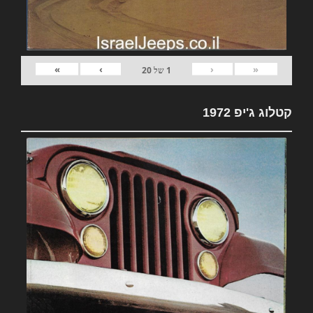
»
›
‹
«
1
של
20
קטלוג ג'יפ 1972