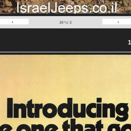
›
‹
2
של
20