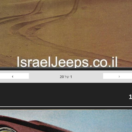
›
‹
1
של
20