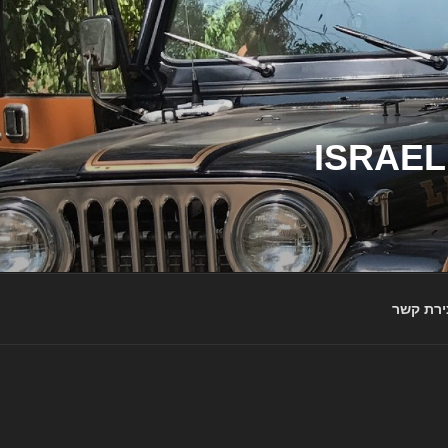
ג'יפי ישראל – הבית לג'יפאים ולמותג ג'יפ | ISRAEL
ירת קשר