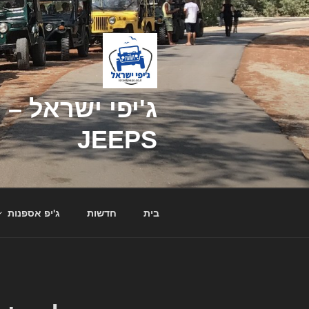
דילוג
לתוכן
JEEPS
בית
חדשות
ג'יפ אספנות