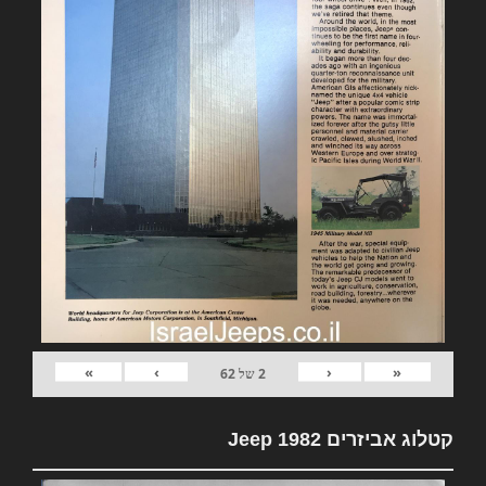
»
›
‹
«
2
של
62
קטלוג אביזרים 1982 Jeep