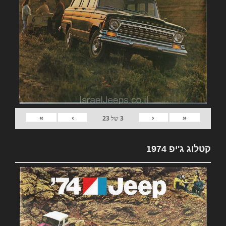
»
›
‹
«
3
של
23
קטלוג ג'יפ 1974