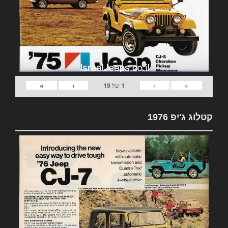
»
›
‹
«
1
של
19
קטלוג ג'יפ 1976