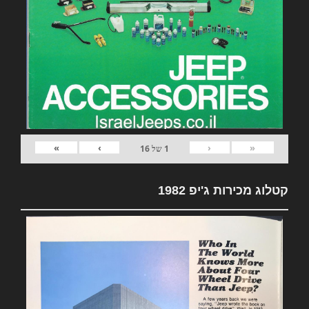
»
›
‹
«
1
של
16
קטלוג מכירות ג'יפ 1982