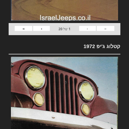
»
›
‹
«
1
של
20
קטלוג ג'יפ 1972