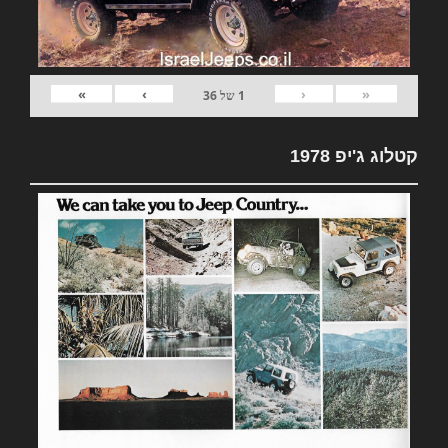
»
›
‹
«
1
של
36
קטלוג ג'יפ 1978