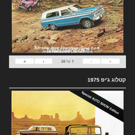
»
›
‹
«
1
של
26
קטלוג ג'יפ 1975