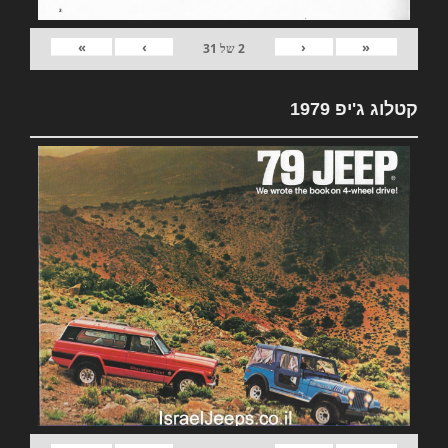
»
›
‹
«
2
של
31
קטלוג ג'יפ 1979