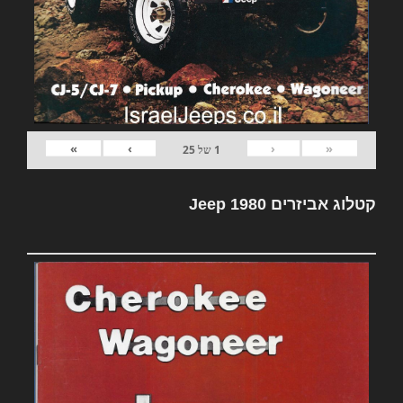
»
›
‹
«
1
של
25
קטלוג אביזרים Jeep 1980