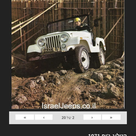
»
›
‹
«
2
של
20