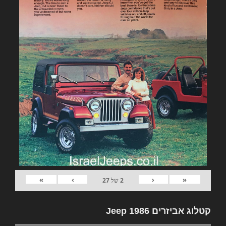
»
›
‹
«
2
של
27
קטלוג אביזרים Jeep 1986