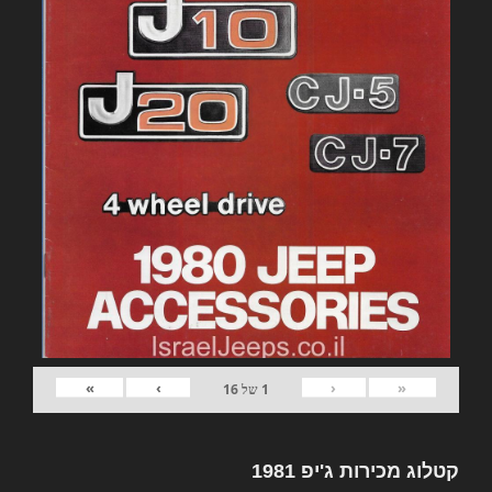
»
›
‹
«
1
של
16
קטלוג מכירות ג'יפ 1981