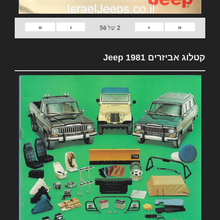
»
›
‹
«
2
של
56
קטלוג אביזרים 1981 Jeep