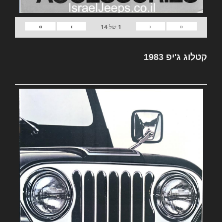
»
›
‹
«
1
של
14
קטלוג ג'יפ 1983