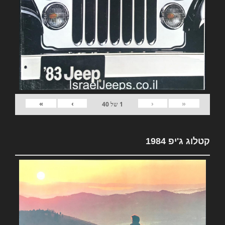
»
›
‹
«
1
של
40
קטלוג ג'יפ 1984