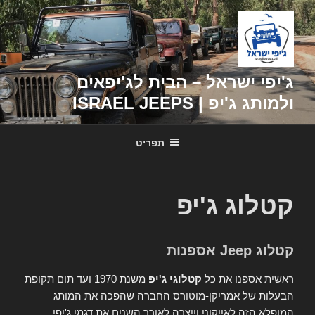
דילוג
לתוכן
ג'יפי ישראל – הבית לג'יפאים
ולמותג ג'יפ | ISRAEL JEEPS
תפריט
קטלוג ג'יפ
קטלוג Jeep אספנות
ראשית אספנו את כל
קטלוגי ג'יפ
משנת 1970 ועד תום תקופת
הבעלות של אמריקן-מוטורס החברה שהפכה את המותג
המופלא הזה לאייקוני וייצרה לאורך השנים את דגמי ג'יפי