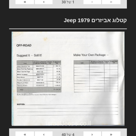
»
›
‹
«
1
של
30
קטלוג אביזרים 1979 Jeep
»
›
‹
«
4
של
40