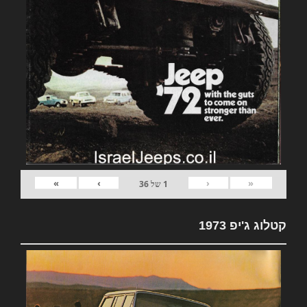
»
›
‹
«
1
של
36
קטלוג ג'יפ 1973