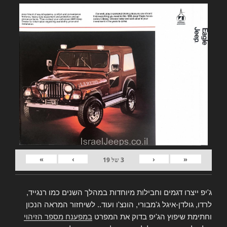
»
›
‹
«
3
של
19
ג'יפ ייצרו דגמים וחבילות מיוחדות במהלך השנים כמו רנגייד,
לרדו, גולדן-איגל ג'מבורי, הונצ'ו ועוד.. לשיחזור המראה הנכון
וחתימת שיפוץ הג'יפ בדוק את המפרט
במפענח מספר הזיהוי