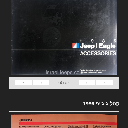
»
›
‹
«
1
של
16
קטלוג ג'יפ 1986