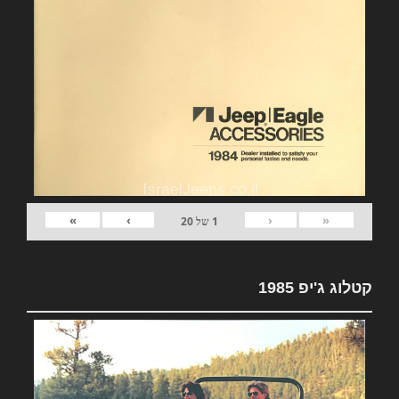
»
›
‹
«
1
של
20
קטלוג ג'יפ 1985