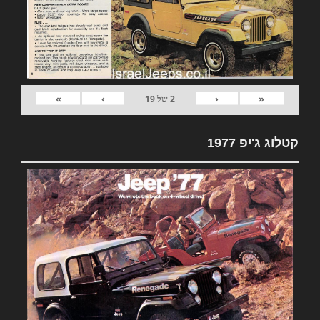
»
›
‹
«
2
של
19
קטלוג ג'יפ 1977