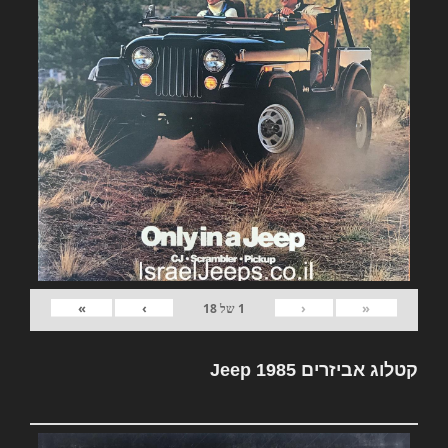
»
›
‹
«
1
של
18
קטלוג אביזרים Jeep 1985