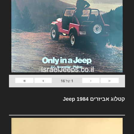
»
›
‹
«
1
של
16
קטלוג אביזרים Jeep 1984