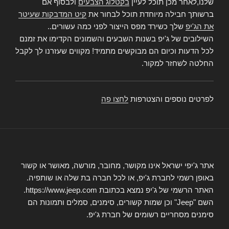
שלנו,לאחר מכן תוכל לעיין
בקטלוג הצבעים
ולבסוף אם
ברשותך חבילה מיוחדת תוכל לבחור את
קיט המדבקות שעיטר
את הג'יפ
שלך כשירד מפס הייצור לפני כמה עשורים..
השילובים של ג'יפ בשנות השבעים והשמונים הקדימו את זמנם
לכל הדעות וכיום הם מבוקשים מתמיד! מקווים שעזרנו לך לקבל
החלטה לשחזר למקור.
לפרטים נוספים והצטרפות
לחצו פה
אתר ג'יפי ישראל אינו מקושר, מחובר, מורשה, מאושר או קשור
באופן רשמי לחברת ג'יפ, או לכל חברה בת שלה או שותפיה.
האתר הרשמי של ג'יפ נמצא בכתובת https://www.jeep.com.
השם "Jeep" וכן שמות קשורים, סימנים, סמלים ותמונות הם
סימנים מסחריים רשומים של חברת ג'יפ.