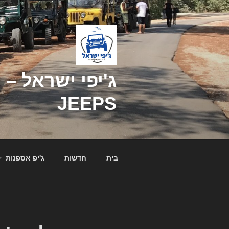
דילוג
לתוכן
JEEPS
בית
חדשות
ג'יפ אספנות