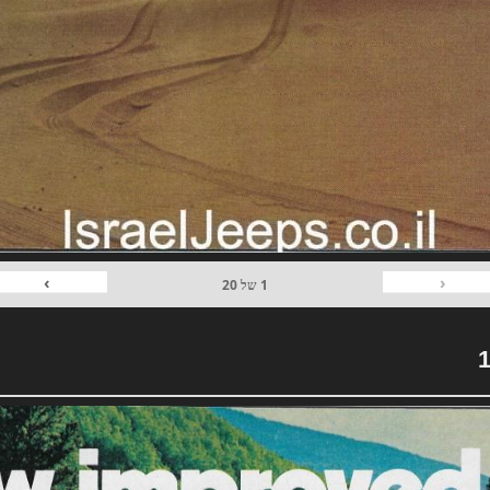
›
‹
1
של
20