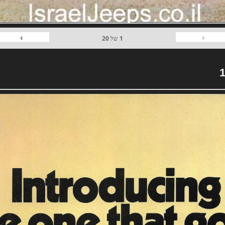
›
‹
1
של
20