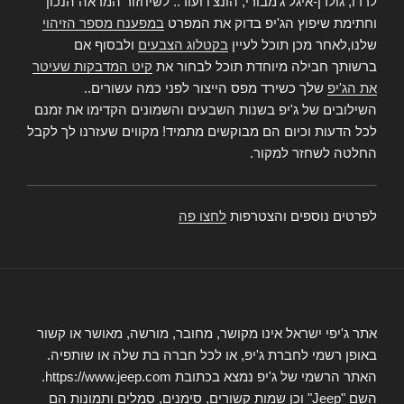
לרדו, גולדן-איגל ג'מבורי, הונצ'ו ועוד.. לשיחזור המראה הנכון
וחתימת שיפוץ הג'יפ בדוק את המפרט
במפענח מספר הזיהוי
שלנו,לאחר מכן תוכל לעיין
בקטלוג הצבעים
ולבסוף אם
ברשותך חבילה מיוחדת תוכל לבחור את
קיט המדבקות שעיטר
את הג'יפ
שלך כשירד מפס הייצור לפני כמה עשורים..
השילובים של ג'יפ בשנות השבעים והשמונים הקדימו את זמנם
לכל הדעות וכיום הם מבוקשים מתמיד! מקווים שעזרנו לך לקבל
החלטה לשחזר למקור.
לפרטים נוספים והצטרפות
לחצו פה
אתר ג'יפי ישראל אינו מקושר, מחובר, מורשה, מאושר או קשור
באופן רשמי לחברת ג'יפ, או לכל חברה בת שלה או שותפיה.
האתר הרשמי של ג'יפ נמצא בכתובת https://www.jeep.com.
השם "Jeep" וכן שמות קשורים, סימנים, סמלים ותמונות הם