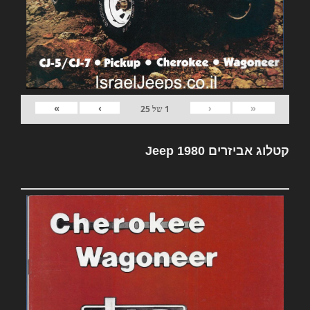
»
›
‹
«
1
של
25
קטלוג אביזרים Jeep 1980