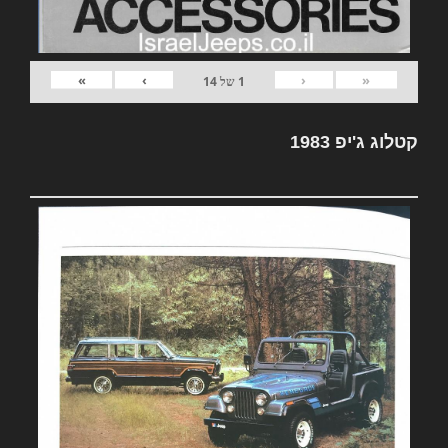
»
›
‹
«
1
של
14
קטלוג ג'יפ 1983