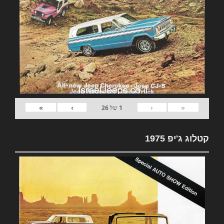
»
›
‹
«
1
של
26
קטלוג ג'יפ 1975