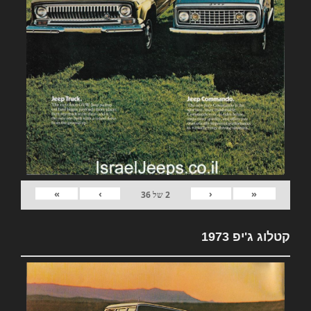
»
›
‹
«
2
של
36
קטלוג ג'יפ 1973