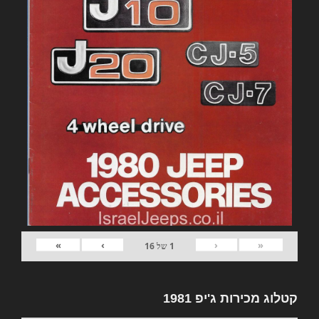
»
›
‹
«
1
של
16
קטלוג מכירות ג'יפ 1981