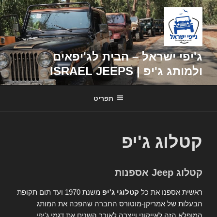
דילוג
לתוכן
ג'יפי ישראל – הבית לג'יפאים
ולמותג ג'יפ | ISRAEL JEEPS
תפריט
קטלוג ג'יפ
קטלוג Jeep אספנות
ראשית אספנו את כל
קטלוגי ג'יפ
משנת 1970 ועד תום תקופת
הבעלות של אמריקן-מוטורס החברה שהפכה את המותג
המופלא הזה לאייקוני וייצרה לאורך השנים את דגמי ג'יפי