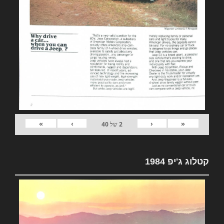
»
›
‹
«
2
של
40
קטלוג ג'יפ 1984