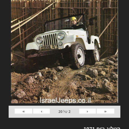
»
›
‹
«
2
של
20