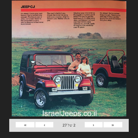
»
›
‹
«
2
של
27