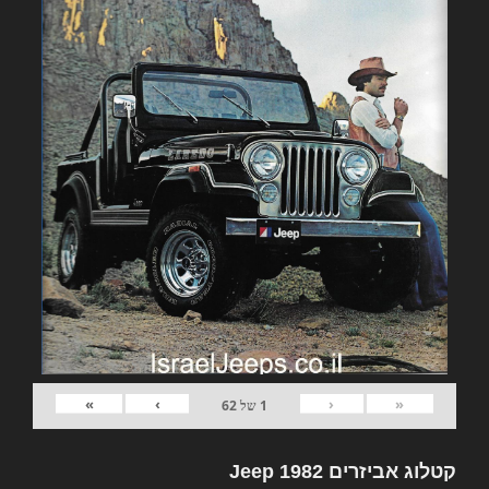
»
›
‹
«
1
של
62
קטלוג אביזרים 1982 Jeep