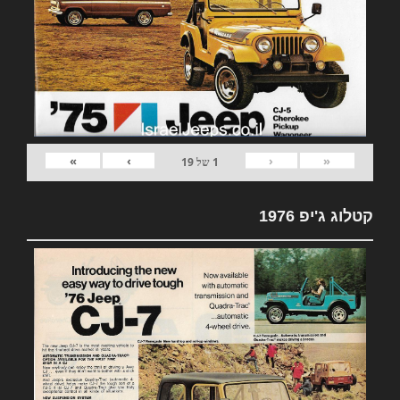
»
›
‹
«
1
של
19
קטלוג ג'יפ 1976