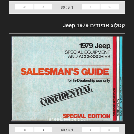
»
›
‹
«
1
של
30
קטלוג אביזרים 1979 Jeep
»
›
‹
«
1
של
40