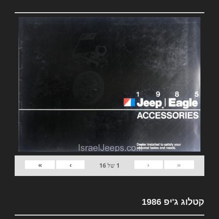
»
›
‹
«
1
של
16
קטלוג ג'יפ 1986