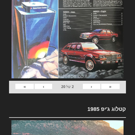
»
›
‹
«
2
של
20
קטלוג ג'יפ 1985