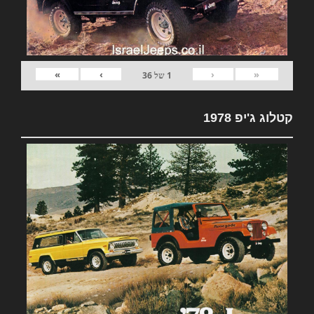
»
›
‹
«
1
של
36
קטלוג ג'יפ 1978