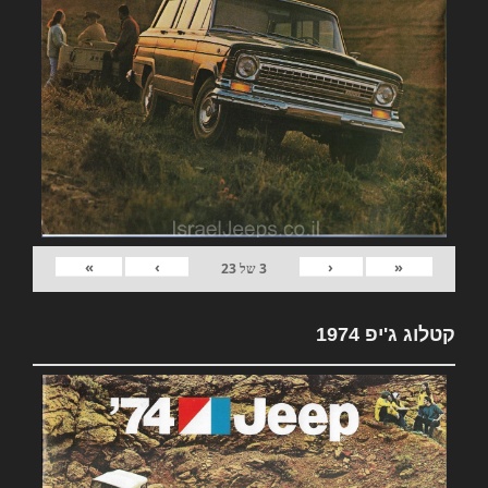
»
›
‹
«
3
של
23
קטלוג ג'יפ 1974