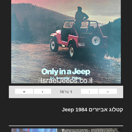
»
›
‹
«
1
של
16
קטלוג אביזרים Jeep 1984