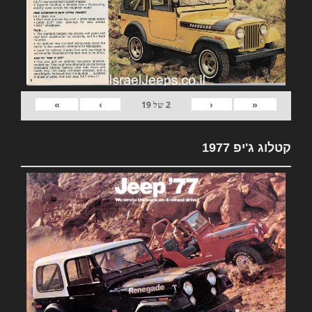
»
›
‹
«
2
של
19
קטלוג ג'יפ 1977