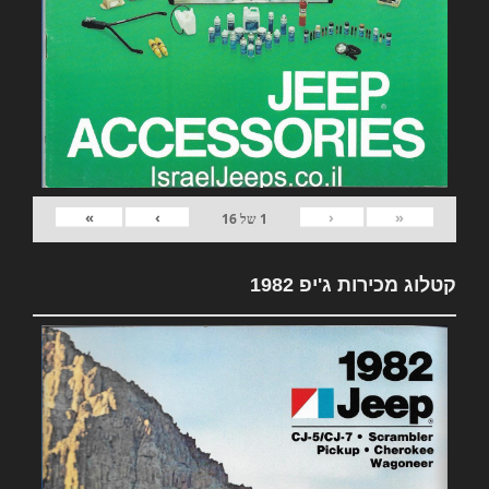
»
›
‹
«
1
של
16
קטלוג מכירות ג'יפ 1982