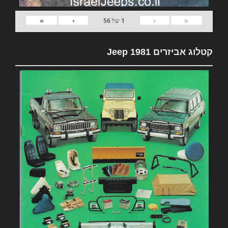
»
›
‹
«
1
של
56
קטלוג אביזרים 1981 Jeep