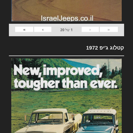
»
›
‹
«
1
של
20
קטלוג ג'יפ 1972