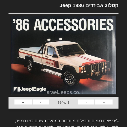
קטלוג אביזרים Jeep 1986
»
›
‹
«
1
של
19
ג'יפ ייצרו דגמים וחבילות מיוחדות במהלך השנים כמו רנגייד,