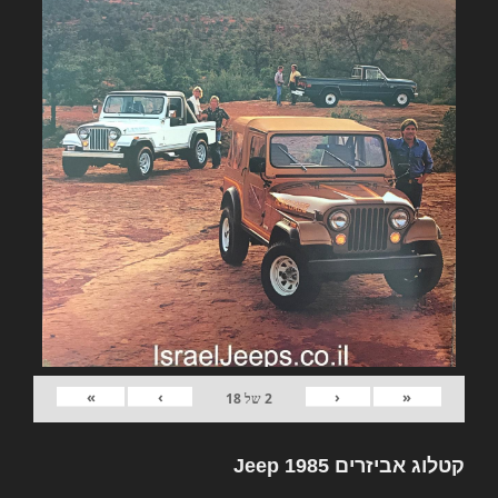
»
›
‹
«
2
של
18
קטלוג אביזרים Jeep 1985