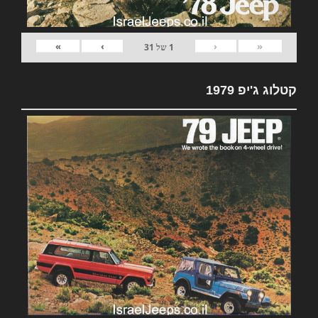
»
›
‹
«
1
של
31
קטלוג ג'יפ 1979