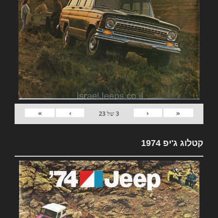
»
›
‹
«
3
של
23
קטלוג ג'יפ 1974