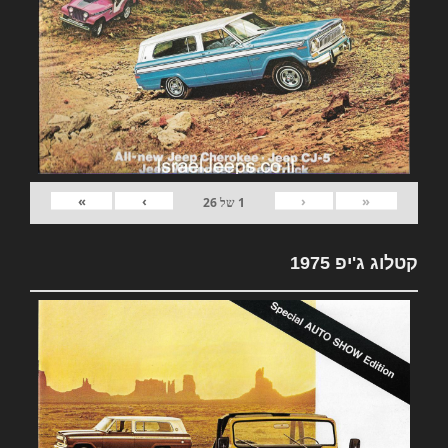
»
›
‹
«
1
של
26
קטלוג ג'יפ 1975