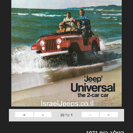
»
›
‹
«
1
של
20