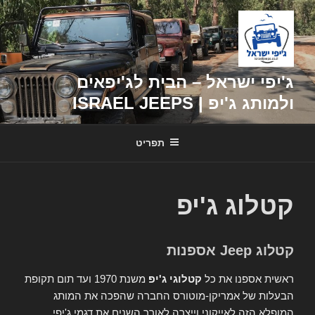
דילוג
לתוכן
ג'יפי ישראל – הבית לג'יפאים
ולמותג ג'יפ | ISRAEL JEEPS
תפריט
קטלוג ג'יפ
קטלוג Jeep אספנות
ראשית אספנו את כל
קטלוגי ג'יפ
משנת 1970 ועד תום תקופת
הבעלות של אמריקן-מוטורס החברה שהפכה את המותג
המופלא הזה לאייקוני וייצרה לאורך השנים את דגמי ג'יפי