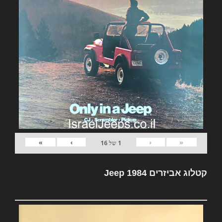
»
›
‹
«
1
של
16
קטלוג אביזרים Jeep 1984