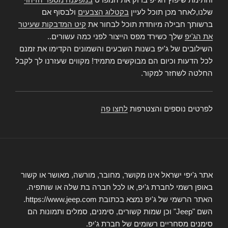
שלנו,לאחר מכן תוכל לעיין
בקטלוג הצבעים
ולבסוף אם
ברשותך חבילה מיוחדת תוכל לבחור את
קיט המדבקות שעיטר
את הג'יפ
שלך כשירד מפס הייצור לפני כמה עשורים..
השילובים של ג'יפ בשנות השבעים והשמונים הקדימו את זמנם
לכל הדעות וכיום הם מבוקשים מתמיד! מקווים שעזרנו לך לקבל
החלטה לשחזר למקור.
לפרטים נוספים והצטרפות
לחצו פה
אתר ג'יפי ישראל אינו מקושר, מחובר, מורשה, מאושר או קשור
באופן רשמי לחברת ג'יפ, או לכל חברה בת שלה או שותפיה.
האתר הרשמי של ג'יפ נמצא בכתובת https://www.jeep.com.
השם "Jeep" וכן שמות קשורים, סימנים, סמלים ותמונות הם
סימנים מסחריים רשומים של חברת ג'יפ.