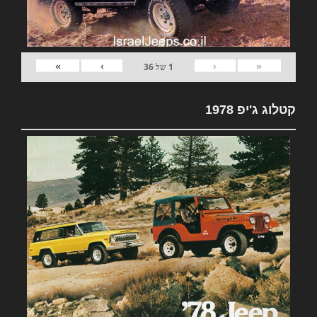
»
›
‹
«
1
של
36
קטלוג ג'יפ 1978