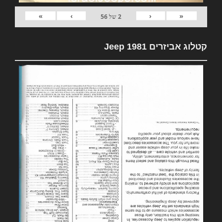
»
›
‹
«
2
של
56
קטלוג אביזרים 1981 Jeep