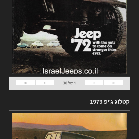
»
›
‹
«
1
של
36
קטלוג ג'יפ 1973