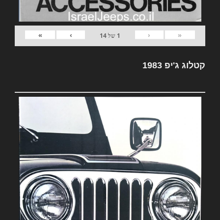
»
›
‹
«
1
של
14
קטלוג ג'יפ 1983