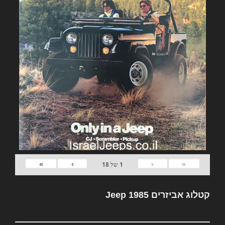
»
›
‹
«
1
של
18
קטלוג אביזרים Jeep 1985