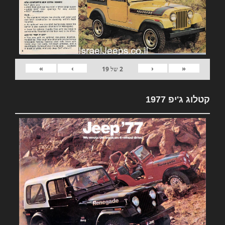
»
›
‹
«
2
של
19
קטלוג ג'יפ 1977