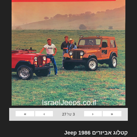
»
›
‹
«
3
של
27
קטלוג אביזרים Jeep 1986