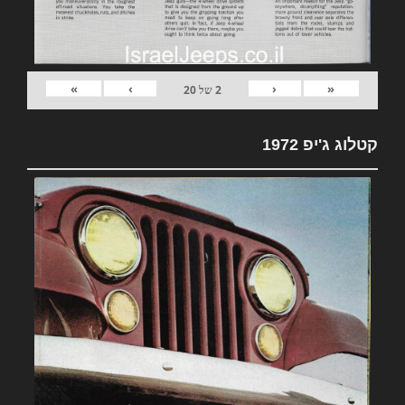
»
›
‹
«
2
של
20
קטלוג ג'יפ 1972