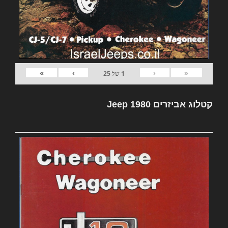
»
›
‹
«
1
של
25
קטלוג אביזרים Jeep 1980