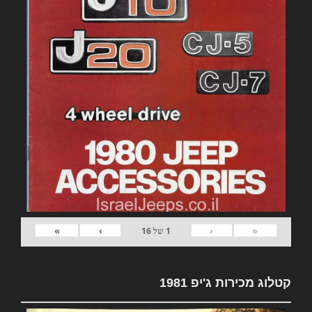
»
›
‹
«
1
של
16
קטלוג מכירות ג'יפ 1981