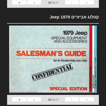
»
›
‹
«
1
של
30
קטלוג אביזרים 1979 Jeep
»
›
‹
«
1
של
40