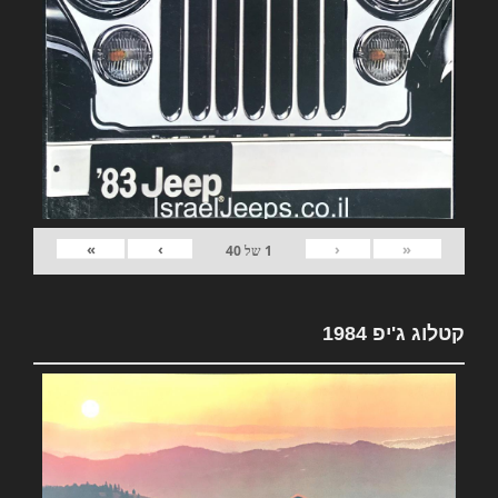
»
›
‹
«
1
של
40
קטלוג ג'יפ 1984