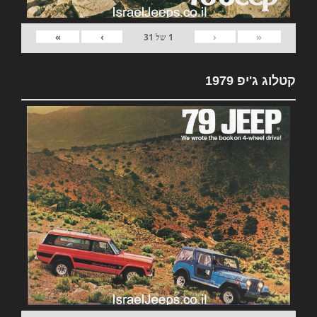
»
›
‹
«
1
של
31
קטלוג ג'יפ 1979