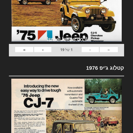
»
›
‹
«
1
של
19
קטלוג ג'יפ 1976