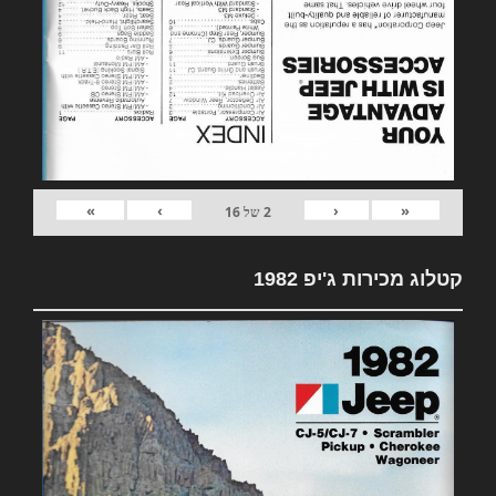
»
›
‹
«
2
של
16
קטלוג מכירות ג'יפ 1982