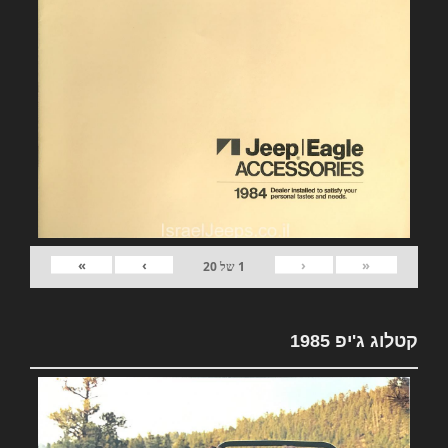
»
›
‹
«
1
של
20
קטלוג ג'יפ 1985