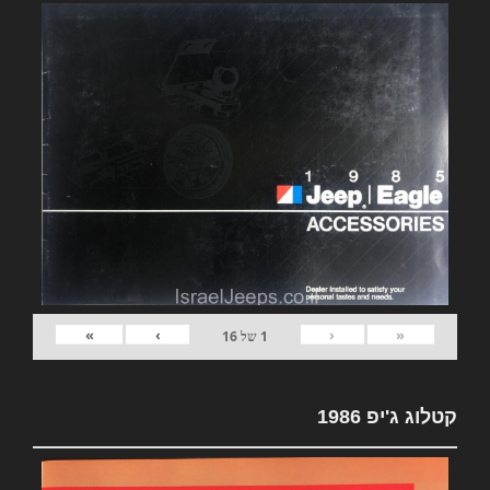
»
›
‹
«
1
של
16
קטלוג ג'יפ 1986