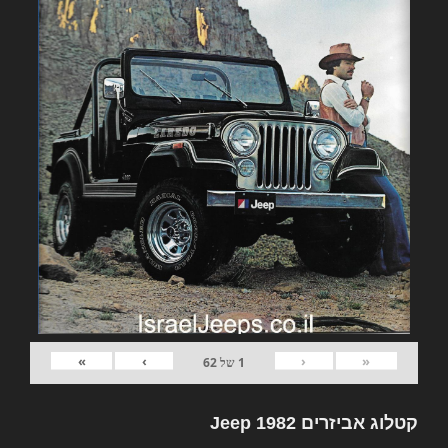
»
›
‹
«
1
של
62
קטלוג אביזרים 1982 Jeep