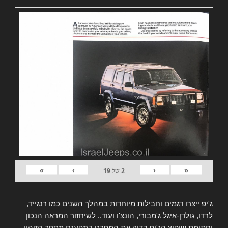
»
›
‹
«
2
של
19
ג'יפ ייצרו דגמים וחבילות מיוחדות במהלך השנים כמו רנגייד,
לרדו, גולדן-איגל ג'מבורי, הונצ'ו ועוד.. לשיחזור המראה הנכון
וחתימת שיפוץ הג'יפ בדוק את המפרט
במפענח מספר הזיהוי