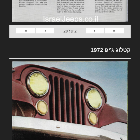
»
›
‹
«
2
של
20
קטלוג ג'יפ 1972