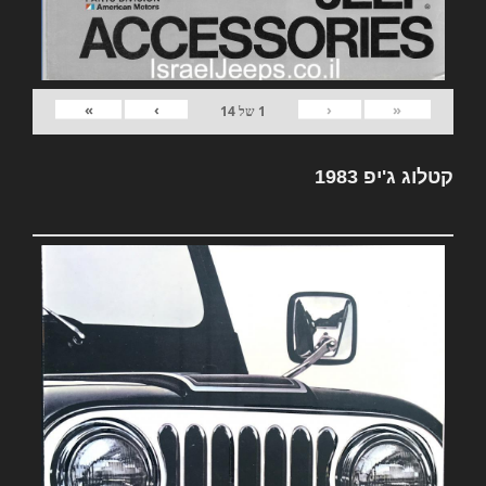
»
›
‹
«
1
של
14
קטלוג ג'יפ 1983