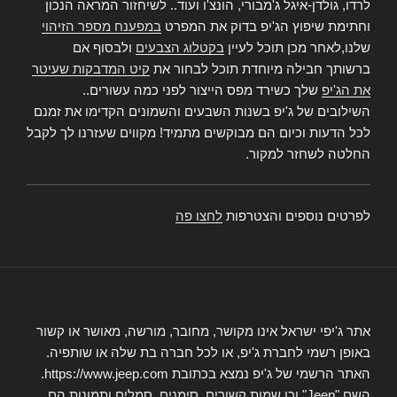
לרדו, גולדן-איגל ג'מבורי, הונצ'ו ועוד.. לשיחזור המראה הנכון
וחתימת שיפוץ הג'יפ בדוק את המפרט
במפענח מספר הזיהוי
שלנו,לאחר מכן תוכל לעיין
בקטלוג הצבעים
ולבסוף אם
ברשותך חבילה מיוחדת תוכל לבחור את
קיט המדבקות שעיטר
את הג'יפ
שלך כשירד מפס הייצור לפני כמה עשורים..
השילובים של ג'יפ בשנות השבעים והשמונים הקדימו את זמנם
לכל הדעות וכיום הם מבוקשים מתמיד! מקווים שעזרנו לך לקבל
החלטה לשחזר למקור.
לפרטים נוספים והצטרפות
לחצו פה
אתר ג'יפי ישראל אינו מקושר, מחובר, מורשה, מאושר או קשור
באופן רשמי לחברת ג'יפ, או לכל חברה בת שלה או שותפיה.
האתר הרשמי של ג'יפ נמצא בכתובת https://www.jeep.com.
השם "Jeep" וכן שמות קשורים, סימנים, סמלים ותמונות הם