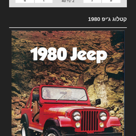
»
›
‹
«
2
של
40
קטלוג ג'יפ 1980