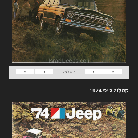
»
›
‹
«
3
של
23
קטלוג ג'יפ 1974