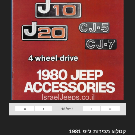
»
›
‹
«
1
של
16
קטלוג מכירות ג'יפ 1981