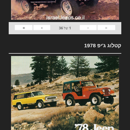
»
›
‹
«
1
של
36
קטלוג ג'יפ 1978