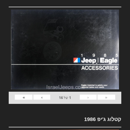
»
›
‹
«
1
של
16
קטלוג ג'יפ 1986