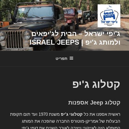
דילוג
לתוכן
ג'יפי ישראל – הבית לג'יפאים
ולמותג ג'יפ | ISRAEL JEEPS
תפריט
קטלוג ג'יפ
קטלוג Jeep אספנות
ראשית אספנו את כל
קטלוגי ג'יפ
משנת 1970 ועד תום תקופת
הבעלות של אמריקן-מוטורס החברה שהפכה את המותג
המופלא הזה לאייקוני וייצרה לאורך השנים את דגמי ג'יפי