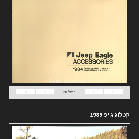
»
›
‹
«
1
של
20
קטלוג ג'יפ 1985