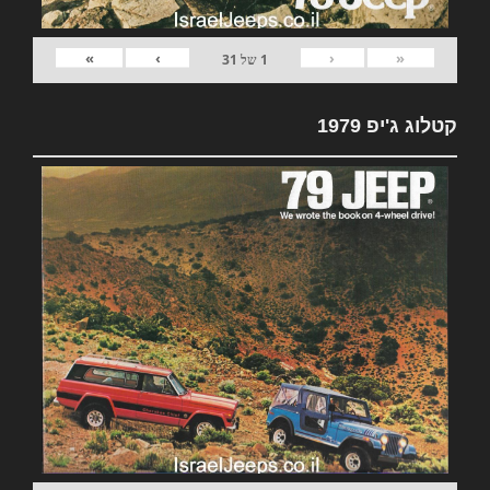
»
›
‹
«
1
של
31
קטלוג ג'יפ 1979