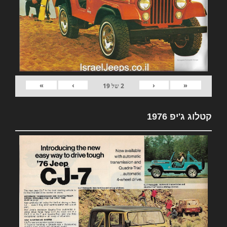
»
›
‹
«
2
של
19
קטלוג ג'יפ 1976