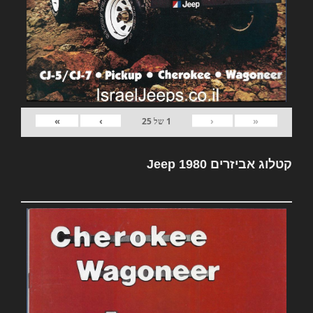
»
›
‹
«
1
של
25
קטלוג אביזרים Jeep 1980