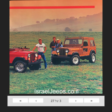
»
›
‹
«
3
של
27