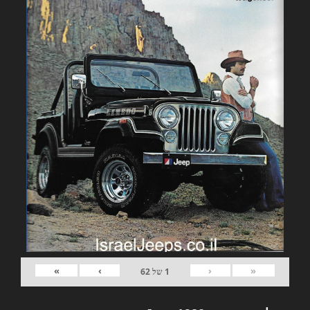
»
›
‹
«
1
של
62