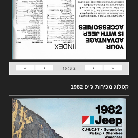
»
›
‹
«
2
של
16
קטלוג מכירות ג'יפ 1982