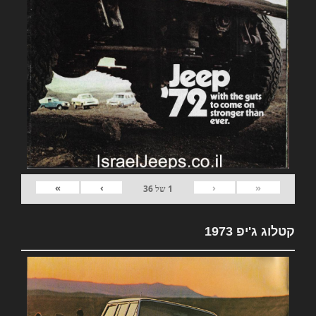
»
›
‹
«
1
של
36
קטלוג ג'יפ 1973