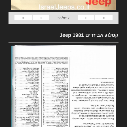
»
›
‹
«
2
של
56
קטלוג אביזרים 1981 Jeep