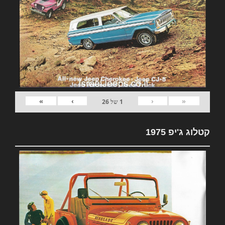
»
›
‹
«
1
של
26
קטלוג ג'יפ 1975