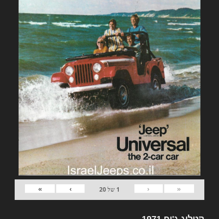
»
›
‹
«
1
של
20