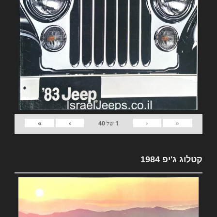
»
›
‹
«
1
של
40
קטלוג ג'יפ 1984