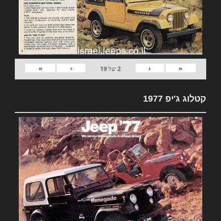
»
›
‹
«
2
של
19
קטלוג ג'יפ 1977