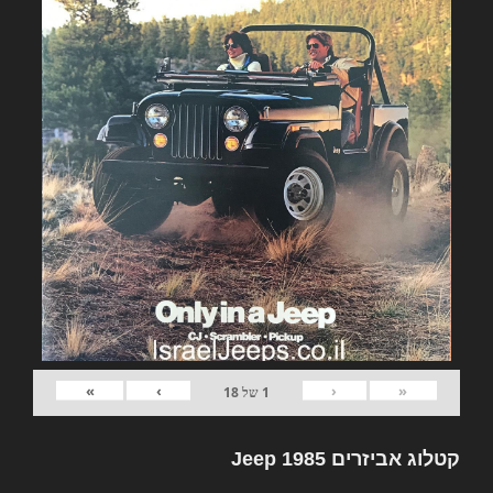
»
›
‹
«
1
של
18
קטלוג אביזרים Jeep 1985