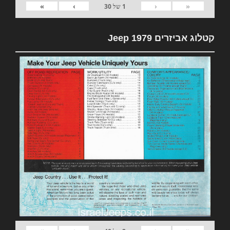
»
›
‹
«
1
של
30
קטלוג אביזרים 1979 Jeep