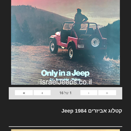
»
›
‹
«
1
של
16
קטלוג אביזרים Jeep 1984