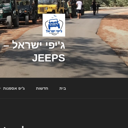
דילוג
לתוכן
JEEPS
בית
חדשות
ג'יפ אספנות