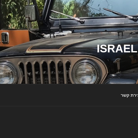
ג'יפי ישראל – הבית לג'יפאים ולמותג ג'יפ | ISRAEL
ירת קשר