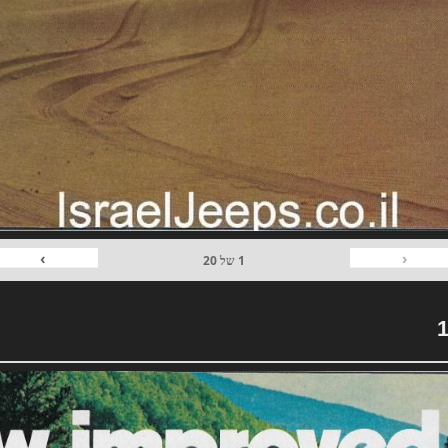
›
‹
1
של
20