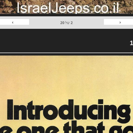
›
‹
2
של
20