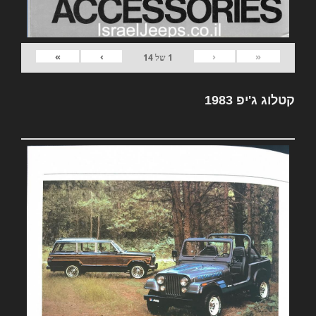
»
›
‹
«
1
של
14
קטלוג ג'יפ 1983