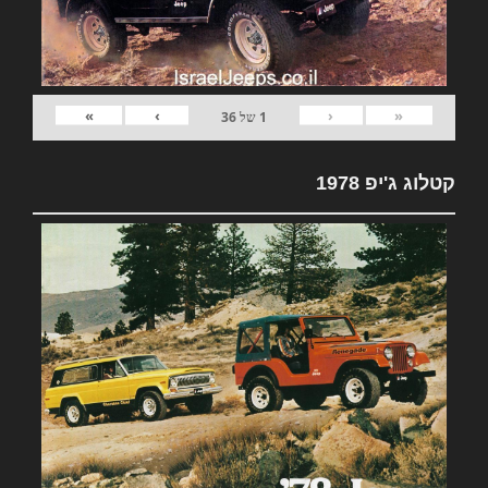
»
›
‹
«
1
של
36
קטלוג ג'יפ 1978