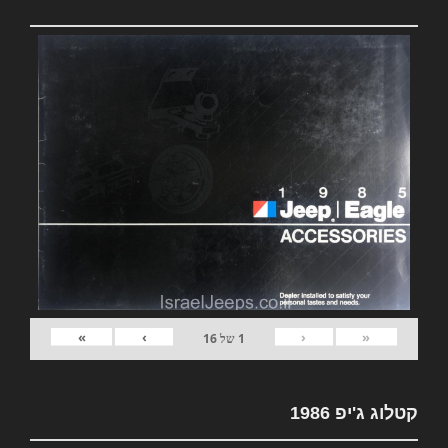
»
›
‹
«
1
של
16
קטלוג ג'יפ 1986