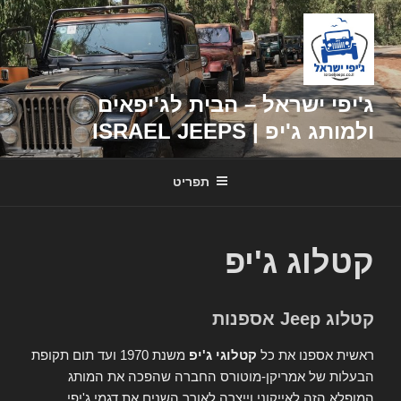
דילוג
לתוכן
ג'יפי ישראל – הבית לג'יפאים
ולמותג ג'יפ | ISRAEL JEEPS
תפריט
קטלוג ג'יפ
קטלוג Jeep אספנות
ראשית אספנו את כל
קטלוגי ג'יפ
משנת 1970 ועד תום תקופת
הבעלות של אמריקן-מוטורס החברה שהפכה את המותג
המופלא הזה לאייקוני וייצרה לאורך השנים את דגמי ג'יפי