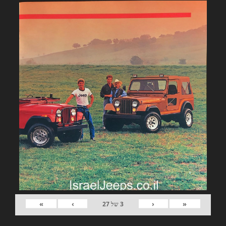
»
›
‹
«
3
של
27