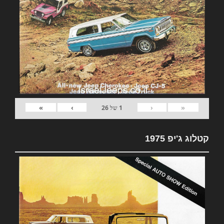
»
›
‹
«
1
של
26
קטלוג ג'יפ 1975