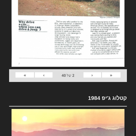
»
›
‹
«
2
של
40
קטלוג ג'יפ 1984