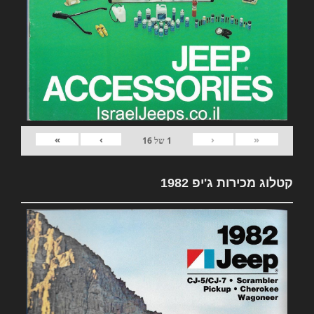
»
›
‹
«
1
של
16
קטלוג מכירות ג'יפ 1982