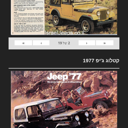
»
›
‹
«
2
של
19
קטלוג ג'יפ 1977