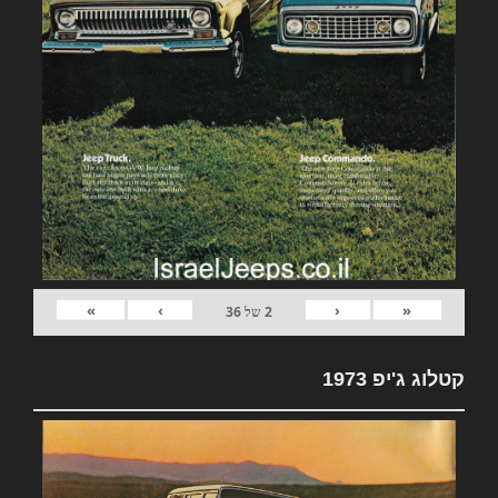
»
›
‹
«
2
של
36
קטלוג ג'יפ 1973