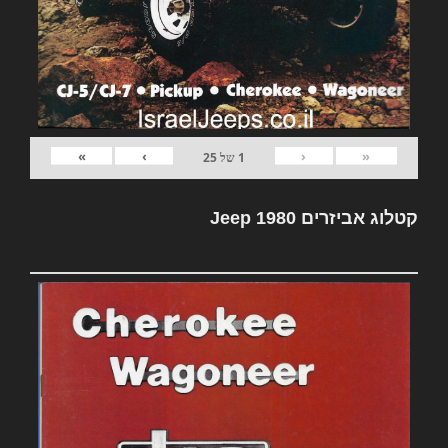
»
›
‹
«
1
של
25
קטלוג אביזרים Jeep 1980