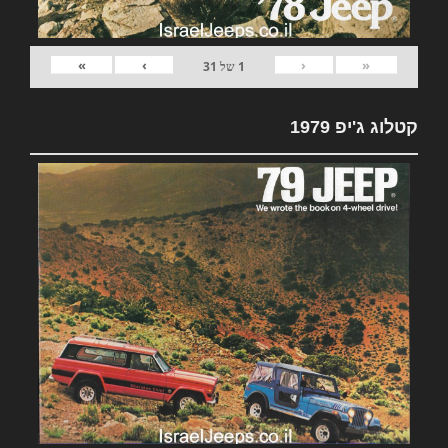
»
›
‹
«
1
של
31
קטלוג ג'יפ 1979