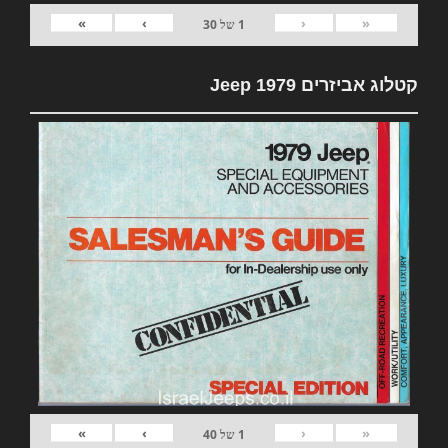
»
›
‹
«
1
של
30
קטלוג אביזרים 1979 Jeep
»
›
‹
«
1
של
40