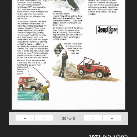
»
›
‹
«
3
של
20