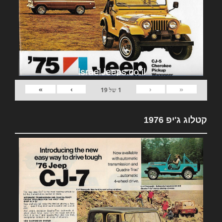
»
›
‹
«
1
של
19
קטלוג ג'יפ 1976