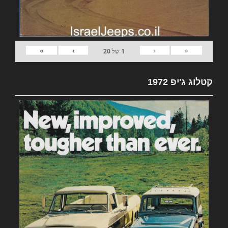
»
›
‹
«
1
של
20
קטלוג ג'יפ 1972