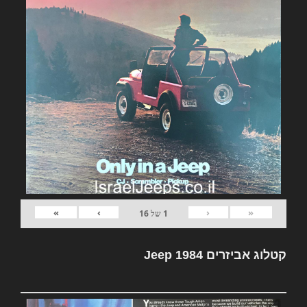
»
›
‹
«
1
של
16
קטלוג אביזרים Jeep 1984