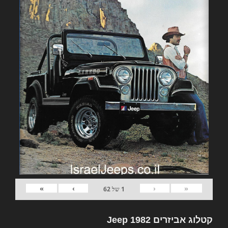
»
›
‹
«
1
של
62
קטלוג אביזרים 1982 Jeep