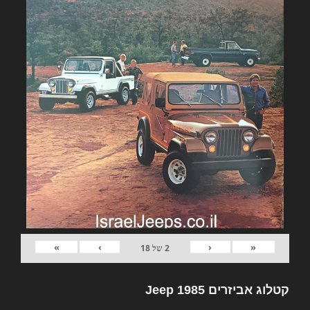
»
›
‹
«
2
של
18
קטלוג אביזרים Jeep 1985