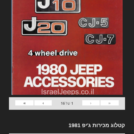
»
›
‹
«
1
של
16
קטלוג מכירות ג'יפ 1981