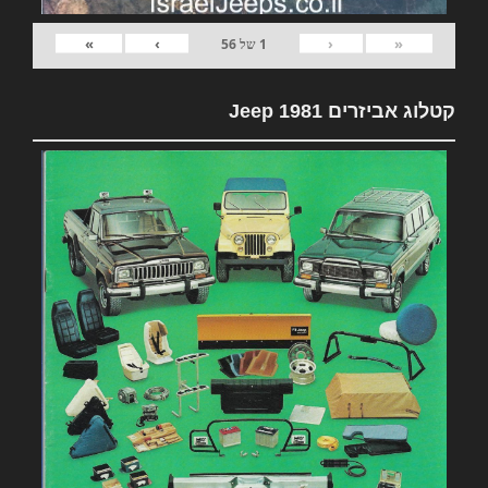
»
›
‹
«
1
של
56
קטלוג אביזרים 1981 Jeep