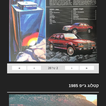
»
›
‹
«
2
של
20
קטלוג ג'יפ 1985