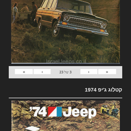
»
›
‹
«
3
של
23
קטלוג ג'יפ 1974