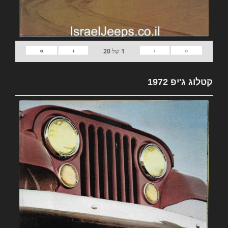
»
›
‹
«
1
של
20
קטלוג ג'יפ 1972