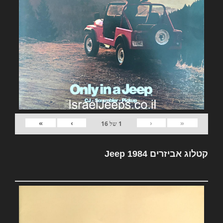
»
›
‹
«
1
של
16
קטלוג אביזרים Jeep 1984