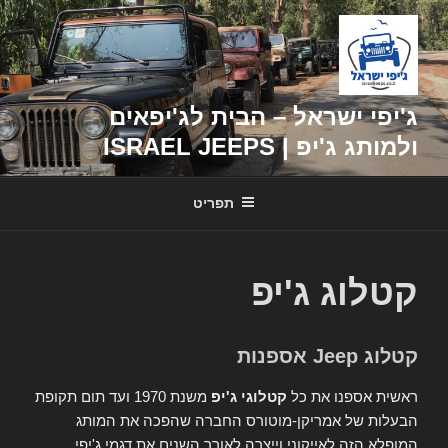
דילוג
לתוכן
ג'יפי ישראל – הבית לג'יפאים
ולמותג ג'יפ | ISRAEL JEEPS
תפריט
קטלוג ג'יפ
קטלוג Jeep אספנות
ראשית אספנו את כל
קטלוגי ג'יפ
משנת 1970 ועד תום תקופת
הבעלות של אמריקן-מוטורס החברה שהפכה את המותג
המופלא הזה לאייקוני וייצרה לאורך השנים את דגמי ג'יפי