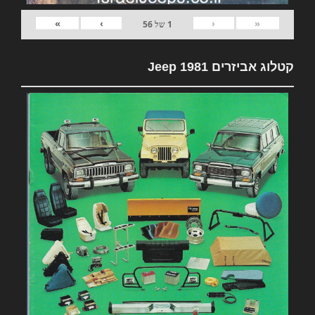
»
›
‹
«
1
של
56
קטלוג אביזרים 1981 Jeep