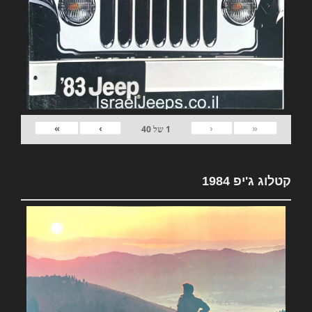
»
›
‹
«
1
של
40
קטלוג ג'יפ 1984