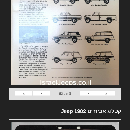
»
›
‹
«
3
של
62
קטלוג אביזרים 1982 Jeep