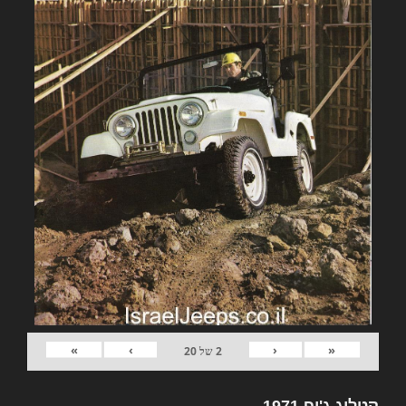
»
›
‹
«
2
של
20