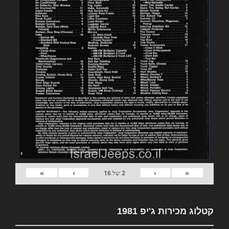
»
›
‹
«
2
של
16
קטלוג מכירות ג'יפ 1981