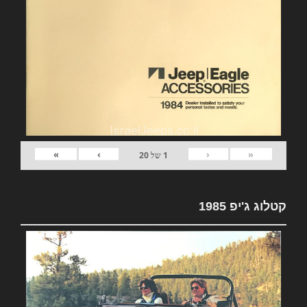
»
›
‹
«
1
של
20
קטלוג ג'יפ 1985