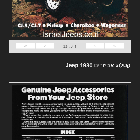
»
›
‹
«
1
של
25
קטלוג אביזרים Jeep 1980