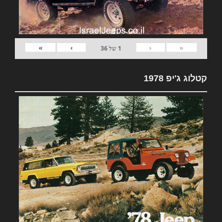
»
›
‹
«
1
של
36
קטלוג ג'יפ 1978