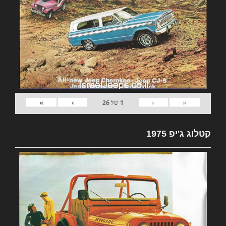
»
›
‹
«
1
של
26
קטלוג ג'יפ 1975