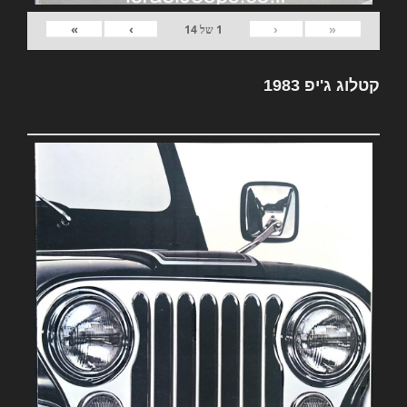
»
›
‹
«
1
של
14
קטלוג ג'יפ 1983