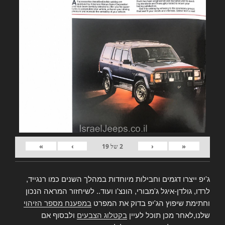
»
›
‹
«
2
של
19
ג'יפ ייצרו דגמים וחבילות מיוחדות במהלך השנים כמו רנגייד,
לרדו, גולדן-איגל ג'מבורי, הונצ'ו ועוד.. לשיחזור המראה הנכון
וחתימת שיפוץ הג'יפ בדוק את המפרט
במפענח מספר הזיהוי
שלנו,לאחר מכן תוכל לעיין
בקטלוג הצבעים
ולבסוף אם