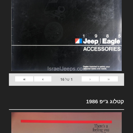
»
›
‹
«
1
של
16
קטלוג ג'יפ 1986