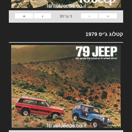
»
›
‹
«
1
של
31
קטלוג ג'יפ 1979