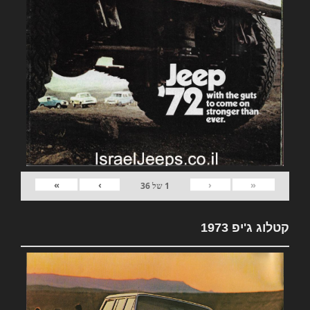
»
›
‹
«
1
של
36
קטלוג ג'יפ 1973