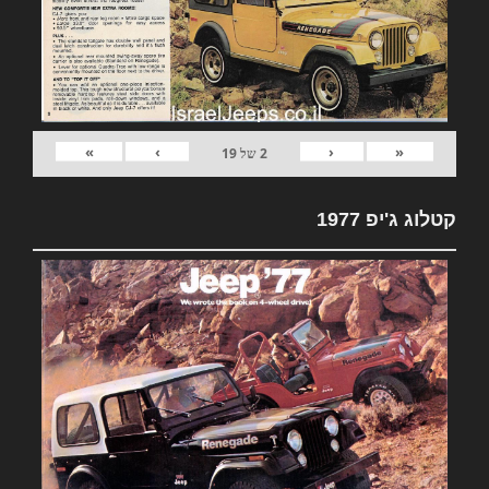
»
›
‹
«
2
של
19
קטלוג ג'יפ 1977