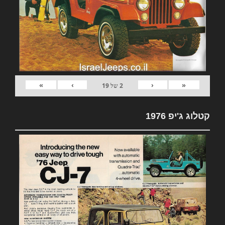
»
›
‹
«
2
של
19
קטלוג ג'יפ 1976