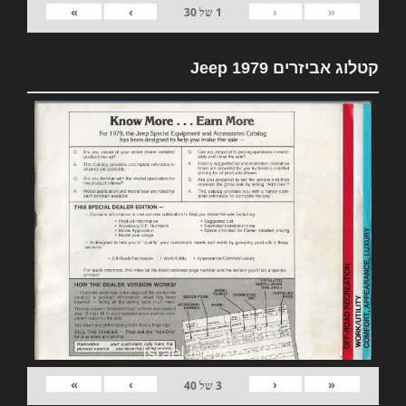
»
›
‹
«
1
של
30
קטלוג אביזרים 1979 Jeep
»
›
‹
«
3
של
40