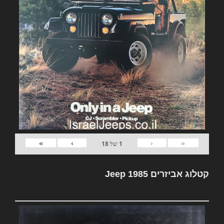
»
›
‹
«
1
של
18
קטלוג אביזרים Jeep 1985