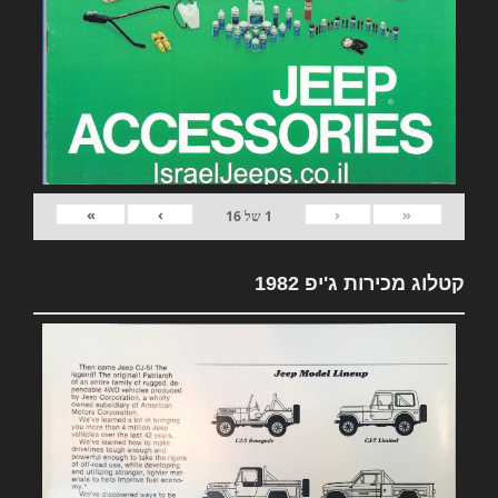
»
›
‹
«
1
של
16
קטלוג מכירות ג'יפ 1982