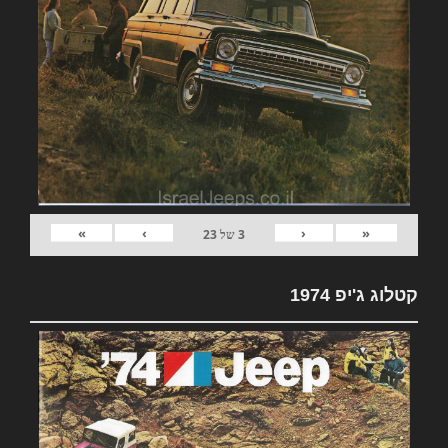
»
›
‹
«
3
של
23
קטלוג ג'יפ 1974