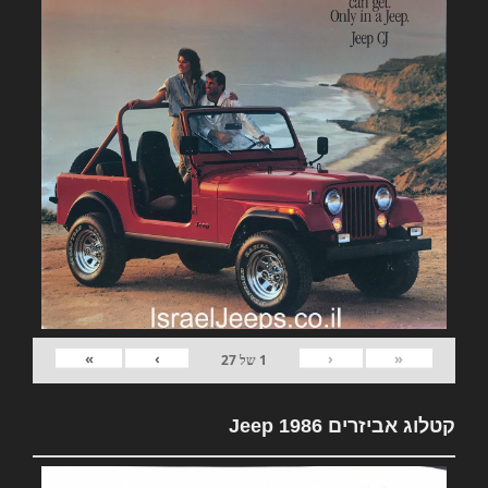
»
›
‹
«
1
של
27
קטלוג אביזרים Jeep 1986